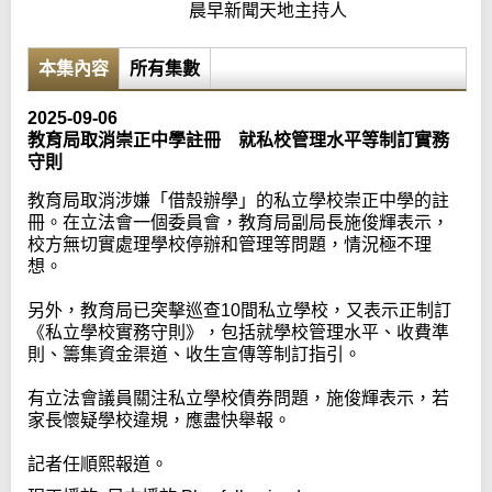
晨早新聞天地主持人
本集內容
所有集數
2025-09-06
教育局取消崇正中學註冊 就私校管理水平等制訂實務
守則
教育局取消涉嫌「借殼辦學」的私立學校崇正中學的註
冊。在立法會一個委員會，教育局副局長施俊輝表示，
校方無切實處理學校停辦和管理等問題，情況極不理
想。
另外，教育局已突擊巡查10間私立學校，又表示正制訂
《私立學校實務守則》，包括就學校管理水平、收費準
則、籌集資金渠道、收生宣傳等制訂指引。
有立法會議員關注私立學校債券問題，施俊輝表示，若
家長懷疑學校違規，應盡快舉報。
記者任順熙報道。