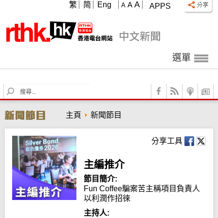
A
繁
简
Eng
A
A
APPS
選單
S
e
a
主頁
新聞節目
r
c
h
分享工具
主編推介
節目簡介:
Fun Coffee騙案苦主稱項目負責人
以利潤作招徠
主持人: