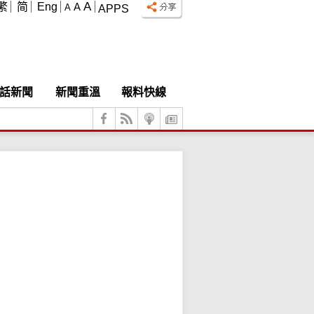
A
繁
简
Eng
A
A
APPS
話新聞
新聞重溫
報料快線