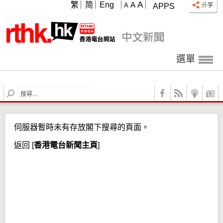
A
繁
简
Eng
A
A
APPS
選單
S
e
a
r
伺服器暫時未有存放閣下搜尋的頁面。
c
h
返回
[
香港電台新聞主頁
]