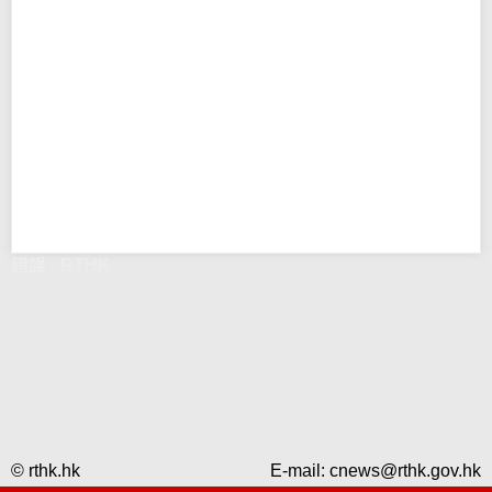
錯誤 - RTHK
© rthk.hk
E-mail:
cnews@rthk.gov.hk