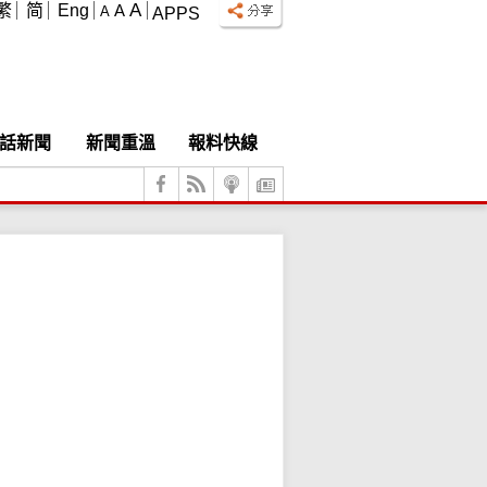
A
繁
简
Eng
A
A
APPS
話新聞
新聞重溫
報料快線