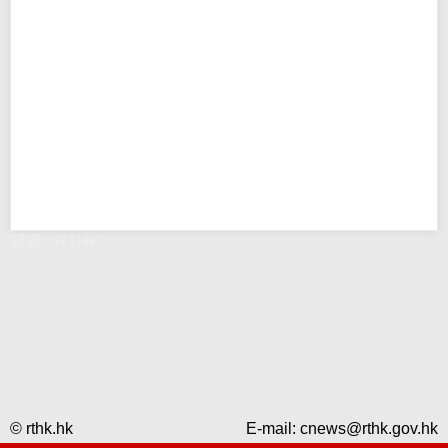
錯誤 - RTHK
© rthk.hk
E-mail:
cnews@rthk.gov.hk