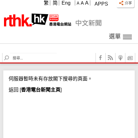
A
繁
简
Eng
A
A
APPS
選單
S
e
a
r
伺服器暫時未有存放閣下搜尋的頁面。
c
h
返回
[
香港電台新聞主頁
]