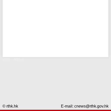
錯誤 - RTHK
© rthk.hk
E-mail:
cnews@rthk.gov.hk