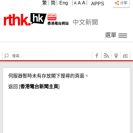
A
繁
简
Eng
A
A
APPS
選單
S
e
a
r
伺服器暫時未有存放閣下搜尋的頁面。
c
h
返回
[
香港電台新聞主頁
]