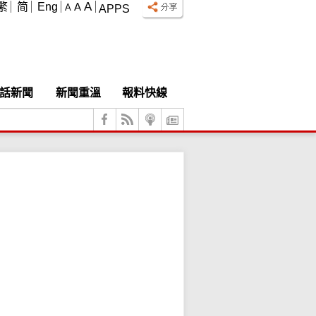
A
繁
简
Eng
A
A
APPS
話新聞
新聞重溫
報料快線