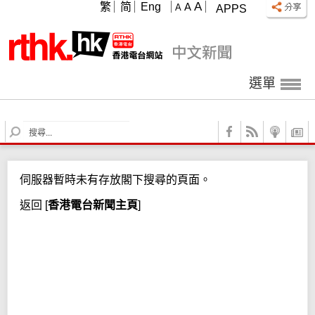
A
繁
简
Eng
A
A
APPS
選單
S
e
a
r
伺服器暫時未有存放閣下搜尋的頁面。
c
h
返回
[
香港電台新聞主頁
]