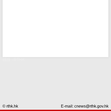
錯誤 - RTHK
© rthk.hk
E-mail:
cnews@rthk.gov.hk