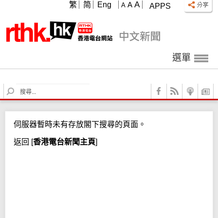
A
繁
简
Eng
A
A
APPS
選單
S
e
a
r
伺服器暫時未有存放閣下搜尋的頁面。
c
h
返回
[
香港電台新聞主頁
]