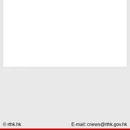
錯誤 - RTHK
© rthk.hk
E-mail:
cnews@rthk.gov.hk