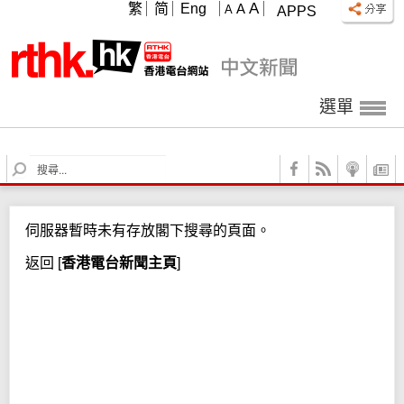
A
繁
简
Eng
A
A
APPS
選單
S
e
a
r
伺服器暫時未有存放閣下搜尋的頁面。
c
h
返回
[
香港電台新聞主頁
]