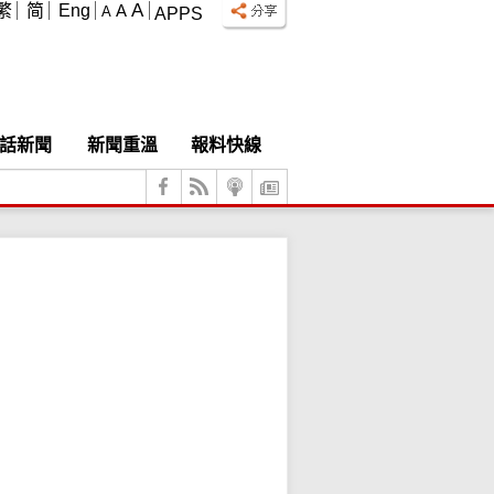
A
繁
简
Eng
A
A
APPS
話新聞
新聞重溫
報料快線