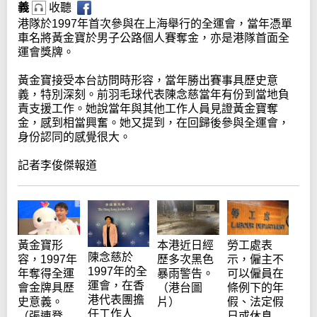
義
收聽
港隊於1997年首次參與在上海舉行的全運會，當年憑單
車名將黃金寶於男子公路個人賽奪金，亦是港隊首面全
運會獎牌。
黃金寶接受本台訪問時形容，當年勝出賽事具歷史意
義，特別深刻。前羽毛球代表陳念慈當年有份到當地負
責支援工作。她說當年與其他工作人員見證黃金寶奪
金，感到相當興奮。她又提到，在回歸後參與全運會，
身份認同的感覺很大。
記者李俊傑報道
黃金寶形
勞工處表
本港近日經
陳念慈於
容，1997年
示，僱主不
歷多次黑色
1997年的全
年奪得全運
可以僱員在
暴雨警告。
運會，在香
會金牌具歷
條例下的年
（港台圖
港代表團擔
史意義。
假、法定假
片）
任工作人
（張連登
日或休息