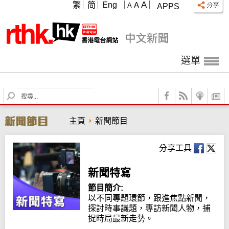
A
繁
简
Eng
A
A
APPS
選單
S
e
a
主頁
新聞節目
r
c
h
分享工具
新聞特寫
節目簡介:
以不同專題環節，跟進焦點新聞，
探討時事議題，專訪新聞人物，捕
捉時局最新走勢。