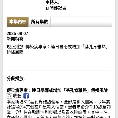
主持人:
新聞部記者
本集內容
所有集數
2025-08-07
新聞特寫
現正播放:
傳染病專家：連日暴雨或增加「基孔肯雅熱」
傳播風險
Error loading media: File could not be played
分段播放:
傳染病專家：連日暴雨或增加「基孔肯雅熱」傳播風險
收聽
本港新增3宗基孔肯雅熱個案，全部是輸入個案。今年累
計錄得的4宗個案均是輸入個案。患者年齡介乎10歲至79
歲，分別住在鴨脷洲利東邨以及青衣曉峰園。其中一名
女子曾到佛山，其餘兩人是曾到訪孟加拉的一對父子，3