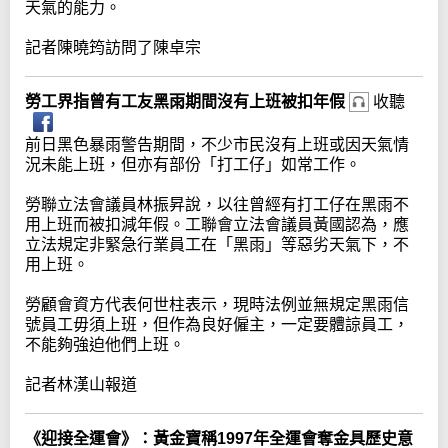
天氣的能力。
記者陳曉筠訪問了陳卓宗
勞工界指曾有工友黑雨期間沒有上班被扣年假
收聽
前日黑色暴雨警告期間，不少市民沒有上班或因天氣情
況未能上班，但亦有部份「打工仔」如常工作。
勞聯立法會議員林振昇說，以往曾經有打工仔在黑雨不
用上班而被扣減年假。工聯會立法會議員黃國認為，應
立法規定非緊急行業員工在「黑雨」等惡劣天氣下，不
用上班。
勞顧會資方代表何世柱表示，現時法例並無規定黑雨信
號員工毋須上班，但作為良好僱主，一定要體諒員工，
不能夠強迫他們上班。
記者林漢山報道
《迎接全運會》：黃金寶稱1997年全運會奪金具歷史意