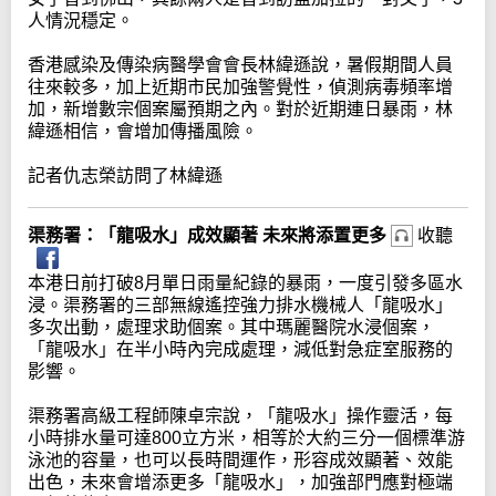
人情況穩定。
香港感染及傳染病醫學會會長林緯遜說，暑假期間人員
往來較多，加上近期市民加強警覺性，偵測病毒頻率增
加，新增數宗個案屬預期之內。對於近期連日暴雨，林
緯遜相信，會增加傳播風險。
記者仇志榮訪問了林緯遜
渠務署：「龍吸水」成效顯著 未來將添置更多
收聽
本港日前打破8月單日雨量紀錄的暴雨，一度引發多區水
浸。渠務署的三部無線遙控強力排水機械人「龍吸水」
多次出動，處理求助個案。其中瑪麗醫院水浸個案，
「龍吸水」在半小時內完成處理，減低對急症室服務的
影響。
渠務署高級工程師陳卓宗說，「龍吸水」操作靈活，每
小時排水量可達800立方米，相等於大約三分一個標準游
泳池的容量，也可以長時間運作，形容成效顯著、效能
出色，未來會增添更多「龍吸水」，加強部門應對極端