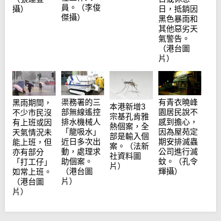
員。（李俊
攝）
日，抵銷因
傑攝）
黑色暴雨和
其他惡劣天
氣警告。
（港台圖
片）
渠務署的三
有青衣曉峰
黑雨期間，
本港新增3
部無線遙控
園居民說不
不少市民沒
宗基孔肯雅
排水機械人
感到擔心，
有上班或因
熱個案，全
「龍吸水」
因為屋苑定
天氣情況未
部是輸入個
近日多次出
期安排滅蟲
能上班，但
案。（法新
動，處理求
公司進行滅
亦有部分
社資料圖
助個案。
蚊。（孔令
「打工仔」
片）
（港台圖
輝攝）
如常上班。
片）
（港台圖
片）