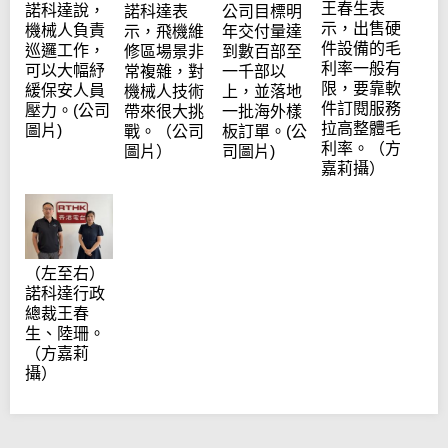
王春生表
諾科達說，
諾科達表
公司目標明
示，出售硬
機械人負責
示，飛機維
年交付量達
件設備的毛
巡邏工作，
修區場景非
到數百部至
利率一般有
可以大幅紓
常複雜，對
一千部以
限，要靠軟
緩保安人員
機械人技術
上，並落地
件訂閱服務
壓力。(公司
帶來很大挑
一批海外樣
拉高整體毛
圖片)
戰。（公司
板訂單。(公
利率。（方
圖片）
司圖片)
嘉莉攝）
（左至右）
諾科達行政
總裁王春
生、陸珊。
（方嘉莉
攝）