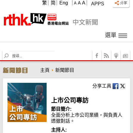
A
繁
简
Eng
A
A
APPS
選單
S
e
a
主頁
新聞節目
r
c
h
分享工具
上市公司專訪
節目簡介:
全面分析上巿公司業績，與負責人
透徹對話。
主持人: