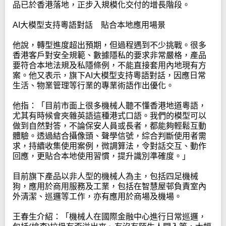
品已於香港落地，正步入規模化交付的增長階段。
AI大模型支持粵語對話 貼合本地應用場景
他說，轉型進度超出預期，但過程遇到不少挑戰。很多
香港客戶對安全規範、數據隱私的要求非常嚴格，產品
要符合本地法規及私隱條例，不能直接套用內地現有方
案。他又表示，旗下AI大模型支持粵語對話，因應日常
生活、物業管理等行業的專業術語作出優化。
他指：「目前市面上很多機械人聽不懂香港地道粵語，
尤其有時候會夾雜英語這種港式口語。我們的模型可以
做到自然對答，不論保安人員或長者，都能夠輕鬆互動
體驗。透過結合攝像頭、聲學信號，綜合判斷使用者需
求，持續收集使用案例，微調算法，令對話交互、動作
回應，更貼合本地使用習慣，提升識別準確度。」
目前旗下產品以非人型的機械人為主，包括四足機械
狗，應用於商用服務及工業，包括在智慧屋邨負責室內
外清潔、巡邏等工作，亦有應用於商場及機場。
王春生介紹：「機械人在國際金融中心進行日常巡邏，