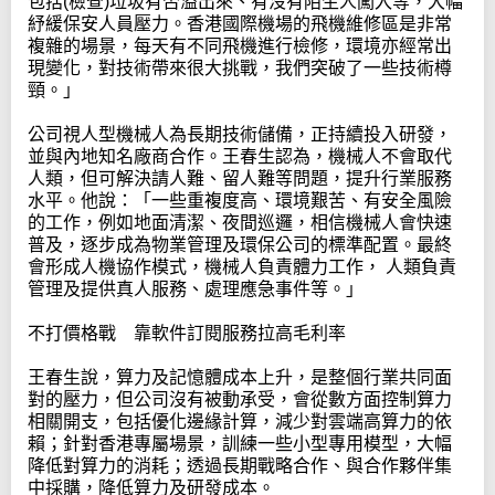
包括(檢查)垃圾有否溢出來、有沒有陌生人闖入等，大幅
紓緩保安人員壓力。香港國際機場的飛機維修區是非常
複雜的場景，每天有不同飛機進行檢修，環境亦經常出
現變化，對技術帶來很大挑戰，我們突破了一些技術樽
頸。」
公司視人型機械人為長期技術儲備，正持續投入研發，
並與內地知名廠商合作。王春生認為，機械人不會取代
人類，但可解決請人難、留人難等問題，提升行業服務
水平。他說：「一些重複度高、環境艱苦、有安全風險
的工作，例如地面清潔、夜間巡邏，相信機械人會快速
普及，逐步成為物業管理及環保公司的標準配置。最終
會形成人機協作模式，機械人負責體力工作， 人類負責
管理及提供真人服務、處理應急事件等。」
不打價格戰 靠軟件訂閱服務拉高毛利率
王春生說，算力及記憶體成本上升，是整個行業共同面
對的壓力，但公司沒有被動承受，會從數方面控制算力
相關開支，包括優化邊緣計算，減少對雲端高算力的依
賴；針對香港專屬場景，訓練一些小型專用模型，大幅
降低對算力的消耗；透過長期戰略合作、與合作夥伴集
中採購，降低算力及研發成本。