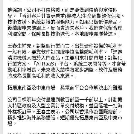
他強調，公司不打價格戰，而是要做到價值與定價匹
配。「香港客戶其實更看重(機械人)生命周期維修保養、
技術支援、系統對接的服務能力。如果只做低價產品，
後續服務未能跟上，反而會流失客戶。我們會保留合理
利潤空間，保障長期技術迭代，本地服務團隊營運。」
王春生補充，對整個行業而言，出售硬件設備的毛利率
一般有限，要靠軟件訂閱服務拉高整體毛利率。「巡邏
清潔機械人屬於入門產品，主要用來打開市場；訂製化
行業方案、「AI RaaS」平台、系統二次開發等，才會帶
動毛利率增長。未來收入結構將逐步調整，軟件及服務
將成為長期高毛利的收入來源。」
拓展東南亞及中東市場 與電商平台合作解決出海難題
公司目標明年交付量達到數百部至一千部以上，計劃擴
大特區政府及大型企業訂單交付規模，並且落地一批海
外樣板訂單。王春生表示，公司以香港作為國際總部，
穩步推進海外業務擴張，短期優先拓展東南亞及中東市
場。