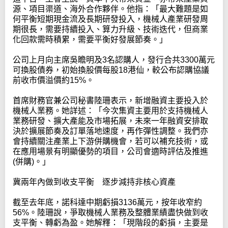
源、項目渠道、海外合作夥伴。他指：「最大難題是如
何平衡短期現金流及長期研發投入，機械人產業研發周
期很長，需要持續投入、算力升級、技術迭代，但商業
化回款需時積累，需要平衡好發展節奏。」
公司上月向主席吳瞻明及3名認購人，發行合共3300萬元
可換股債券，初始換股價每股18港仙，較公布認購協議
前收市價溢價約15%。
首席財務官兼公司秘書陸珊表示，新增融資主要投入於
機械人業務。她詳述：「今次集資主要用於支持機械人
業務研發、擴大產能及市場拓展，未來一年融資安排取
決於擴展節奏及訂單落地速度，再作彈性調整。我們亦
會持續關注產業上下游併購機會，若可以補充技術，或
在應用場景有明顯優勢的項目，公司會適時評估及推進
(併購)。」
冀兩年內做到收支平衡 逐步減持非核心資產
截至去年底，諾科達中期虧損3136萬元，按年收窄約
56%。陸珊說，爭取機械人業務及整體業績盡快做到收
支平衡、轉虧為盈。她解釋：「現階段的虧損，主要是