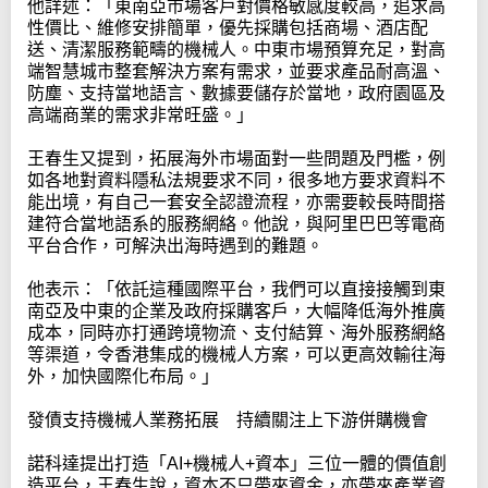
他詳述：「東南亞市場客戶對價格敏感度較高，追求高
性價比、維修安排簡單，優先採購包括商場、酒店配
送、清潔服務範疇的機械人。中東市場預算充足，對高
端智慧城市整套解決方案有需求，並要求產品耐高溫、
防塵、支持當地語言、數據要儲存於當地，政府園區及
高端商業的需求非常旺盛。」
王春生又提到，拓展海外市場面對一些問題及門檻，例
如各地對資料隱私法規要求不同，很多地方要求資料不
能出境，有自己一套安全認證流程，亦需要較長時間搭
建符合當地語系的服務網絡。他說，與阿里巴巴等電商
平台合作，可解決出海時遇到的難題。
他表示：「依託這種國際平台，我們可以直接接觸到東
南亞及中東的企業及政府採購客戶，大幅降低海外推廣
成本，同時亦打通跨境物流、支付結算、海外服務網絡
等渠道，令香港集成的機械人方案，可以更高效輸往海
外，加快國際化布局。」
發債支持機械人業務拓展 持續關注上下游併購機會
諾科達提出打造「AI+機械人+資本」三位一體的價值創
造平台，王春生說，資本不只帶來資金，亦帶來產業資