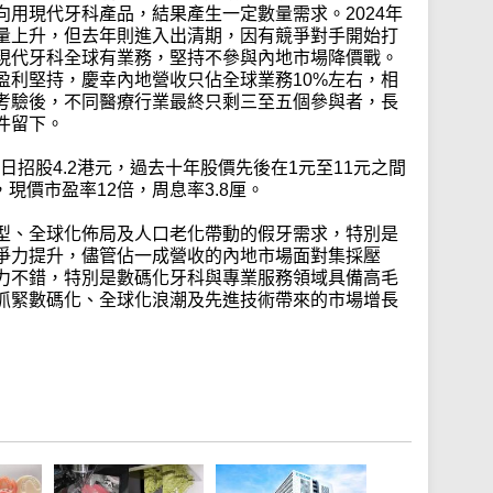
用現代牙科產品，結果產生一定數量需求。2024年
量上升，但去年則進入出清期，因有競爭對手開始打
現代牙科全球有業務，堅持不參與內地市場降價戰。
盈利堅持，慶幸內地營收只佔全球業務10%左右，相
考驗後，不同醫療行業最終只剩三至五個參與者，長
件留下。
當日招股4.2港元，過去十年股價先後在1元至11元之間
億，現價市盈率12倍，周息率3.8厘。
型、全球化佈局及人口老化帶動的假牙需求，特別是
爭力提升，儘管佔一成營收的內地市場面對集採壓
力不錯，特別是數碼化牙科與專業服務領域具備高毛
抓緊數碼化、全球化浪潮及先進技術帶來的市場增長