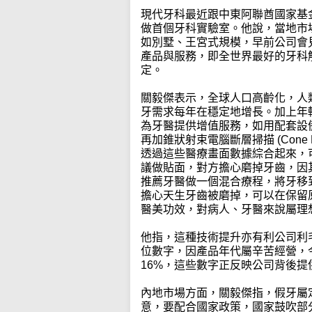
現代牙科最近跟中東阿聯酋國家基金
做首個牙科實驗室。他說，當地市
如別墅、王宮式規模，早前公司會
產品與服務，即全世界最好的牙科
定。
關毅傑表示，全球人口高齡化，人
牙需求每年在穩定地增長。加上年
為牙醫提供增值服務，如用配套設
再加錐狀射束電腦斷層掃描 (Cone Beam
透過這些醫療畫面數據綜合起來，
議做貼面，對方擔心磨掉牙齒，因
推薦牙醫做一個混合療程，將牙移
擔心天生牙齒被磨掉，可以在保留
醫美功效，對病人、牙醫來說屬理
他指，這種技術提升亦有利公司利
位數字，因產品年代屬辛苦經營，今
16%，這些數字正反映公司背後提
內地市場方面，關毅傑指，假牙屬
意，要配合國家政策，國家鼓吹部