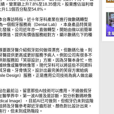
，營業額上升7.8%至18.35億元，股東應佔溢利增
上升1.1個百分點至54.8%。
本台專訪時指，近十年牙科產業在進行做數碼轉型
代牙科作為一個假牙服務商（Dental Lab），本身產品特質是
化發展，公司近年亦一直做轉型，開始由做以前簡單
尋價值、提供有價值服務給對方，顯示數碼化下的種
隊要跟牙醫介紹假牙如何做得漂亮，但數碼化後，則
牙醫提供更高或更好服務予病人。例如公司有很多不
供新服務如「笑容設計」方案，因為牙醫本身忙，他
據映像或醫學映像等，現代牙科可以將這些不同資料
其牙齒、牙骨情況，設計出最完美的笑容方案給病
Smile Design）服務，正是應用公司技術為病人做出最
站在最前沿，留意那些AI技術可以應用。不過做假牙
在醫學界中，第一波AI普及是診斷，如分析數碼映像
Medical Image），目前AI已可做到，但假牙仍未到這階
技師及牙醫參考鄰近牙齒形狀、顏色對比設計出來，
進行，但未到成熟階段。