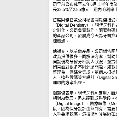
司早前公布截至去年6月止半年度業績
長32.5%至2.85億元。期內毛利率
首席財務官兼公司秘書關毅傑接受
（Digital Dentistry），現
定制化，公司負責製作。隨著數碼
的產品公司，發展成今天為牙醫找
種機遇。
他補充，以前做產品，公司銷售團
改為提供很多不同解決方案，幫助
同設備為牙醫分析病人狀況，並提
們常面對很多不同源頭問題，如數
整理為一個綜合集成，幫病人根據
人，這些數碼笑容設計（Digital 
理想的方案出來。
關毅傑表示，現代牙科AI應用方面
相對AI發展，仍未達到成熟階段。
（Digital Image），醫療映像（
段，因為假牙設計由無到有，需要
人手要求較高，這技術AI發展仍在