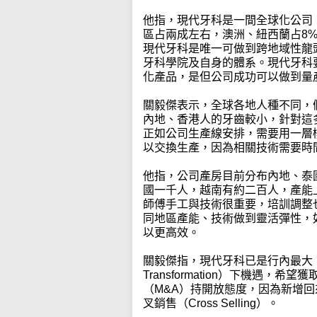
他指，現代牙科是一間全球化公司
區占兩成左右，澳洲、紐西蘭占8
現代牙科是唯一可做到跨地域性龍
牙科學院及自身的體系。現代牙科
化產品，是但公司成功可以做到量產（M
關毅傑表示，全球各地人種不同，
內地、香港人的牙齒較小，針對這
正如公司生產線安排，需要用一層
以交換生產，因為相關技術需要時
他指，公司產房目前分布內地、泰
國一千人，越南有約二百人，產能
師傅手工與技術很重要，培訓調整
同地區產能、技術做到靈活彈性，如將
以更高效。
關毅傑指，現代牙科已是行內最大，未
Transformation）下機遇
（M&A）持開放態度，因為新增
叉銷售（Cross Selling）。