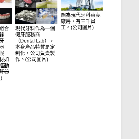
圖為現代牙科東莞
廠房，有三千員
工。(公司圖片)
組合
現代牙科作為一個
器
假牙服務商
牙
（Dental Lab），
器
本身產品特質是定
假
制化，公司負責製
材如
作。(公司圖片)
運動
鼾器
)