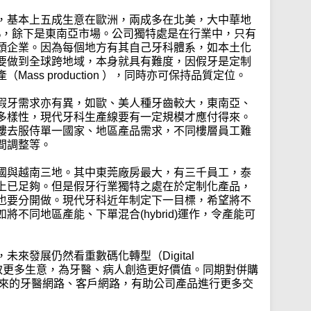
，基本上五成生意在歐洲，兩成多在北美，大中華地
%，餘下是東南亞市場。公司獨特處是在行業中，只有
頭企業。因為每個地方有其自己牙科體系，如本土化
要做到全球跨地域，本身就具有難度，因假牙是定制
ass production ），同時亦可保持品質定位。
假牙需求亦有異，如歐、美人種牙齒較大，東南亞、
多樣性，現代牙科生產線要有一定規模才應付得來。
樓去服侍單一國家、地區產品需求，不同樓層員工難
間調整等。
國與越南三地。其中東莞廠房最大，有三千員工，泰
上已足夠。但是假牙行業獨特之處在於定制化產品，
也要分開做。現代牙科近年制定下一目標，希望將不
不同地區產能、下單混合(hybrid)運作，令產能可
來發展仍然看重數碼化轉型（Digital
，希望獲取更多生意，為牙醫、病人創造更好價值。同期對併購
回來的牙醫網路、客戶網路，有助公司產品進行更多交