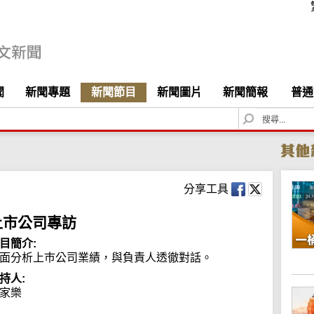
聞
新聞專題
新聞節目
新聞圖片
新聞簡報
普通
S
e
a
r
c
h
分享工具
上市公司專訪
目簡介:
面分析上巿公司業績，與負責人透徹對話。
持人:
家樂