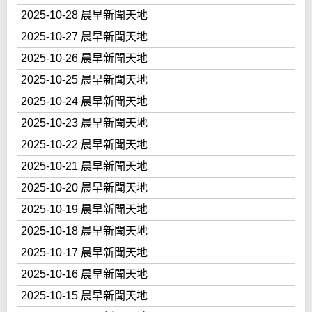
2025-10-28 晨早新聞天地
2025-10-27 晨早新聞天地
2025-10-26 晨早新聞天地
2025-10-25 晨早新聞天地
2025-10-24 晨早新聞天地
2025-10-23 晨早新聞天地
2025-10-22 晨早新聞天地
2025-10-21 晨早新聞天地
2025-10-20 晨早新聞天地
2025-10-19 晨早新聞天地
2025-10-18 晨早新聞天地
2025-10-17 晨早新聞天地
2025-10-16 晨早新聞天地
2025-10-15 晨早新聞天地