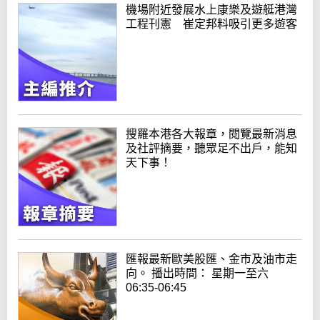
機場附近發展水上康樂及遊艇港灣
工程刊憲 崔定邦料吸引更多遊客
搜羅本港各大報章，閱覽最新消息
及社評摘要，聽眾足不出戶，能知
天下事！
匯報最新歐美股匯、金市及油市走
向。 播出時間： 星期一至六
06:35-06:45