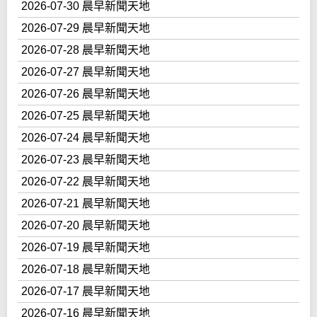
2026-07-30 晨早新聞天地
2026-07-29 晨早新聞天地
2026-07-28 晨早新聞天地
2026-07-27 晨早新聞天地
2026-07-26 晨早新聞天地
2026-07-25 晨早新聞天地
2026-07-24 晨早新聞天地
2026-07-23 晨早新聞天地
2026-07-22 晨早新聞天地
2026-07-21 晨早新聞天地
2026-07-20 晨早新聞天地
2026-07-19 晨早新聞天地
2026-07-18 晨早新聞天地
2026-07-17 晨早新聞天地
2026-07-16 晨早新聞天地