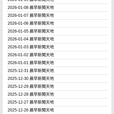
2026-01-08 晨早新聞天地
2026-01-07 晨早新聞天地
2026-01-06 晨早新聞天地
2026-01-05 晨早新聞天地
2026-01-04 晨早新聞天地
2026-01-03 晨早新聞天地
2026-01-02 晨早新聞天地
2026-01-01 晨早新聞天地
2025-12-31 晨早新聞天地
2025-12-30 晨早新聞天地
2025-12-29 晨早新聞天地
2025-12-28 晨早新聞天地
2025-12-27 晨早新聞天地
2025-12-26 晨早新聞天地