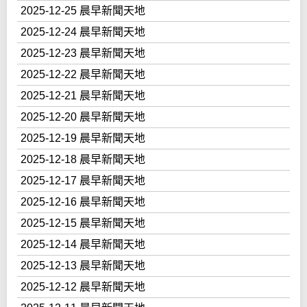
2025-12-25 晨早新聞天地
2025-12-24 晨早新聞天地
2025-12-23 晨早新聞天地
2025-12-22 晨早新聞天地
2025-12-21 晨早新聞天地
2025-12-20 晨早新聞天地
2025-12-19 晨早新聞天地
2025-12-18 晨早新聞天地
2025-12-17 晨早新聞天地
2025-12-16 晨早新聞天地
2025-12-15 晨早新聞天地
2025-12-14 晨早新聞天地
2025-12-13 晨早新聞天地
2025-12-12 晨早新聞天地