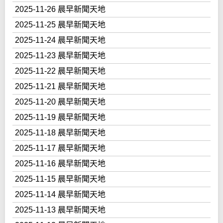
2025-11-26 晨早新聞天地
2025-11-25 晨早新聞天地
2025-11-24 晨早新聞天地
2025-11-23 晨早新聞天地
2025-11-22 晨早新聞天地
2025-11-21 晨早新聞天地
2025-11-20 晨早新聞天地
2025-11-19 晨早新聞天地
2025-11-18 晨早新聞天地
2025-11-17 晨早新聞天地
2025-11-16 晨早新聞天地
2025-11-15 晨早新聞天地
2025-11-14 晨早新聞天地
2025-11-13 晨早新聞天地