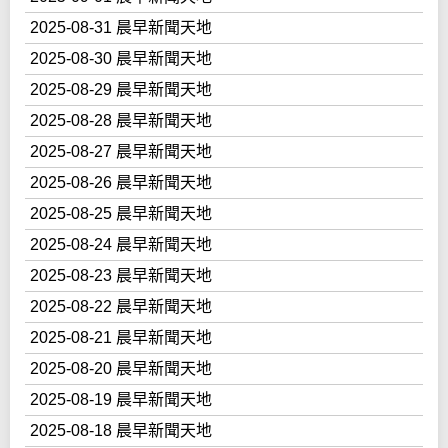
2025-08-31 晨早新聞天地
2025-08-30 晨早新聞天地
2025-08-29 晨早新聞天地
2025-08-28 晨早新聞天地
2025-08-27 晨早新聞天地
2025-08-26 晨早新聞天地
2025-08-25 晨早新聞天地
2025-08-24 晨早新聞天地
2025-08-23 晨早新聞天地
2025-08-22 晨早新聞天地
2025-08-21 晨早新聞天地
2025-08-20 晨早新聞天地
2025-08-19 晨早新聞天地
2025-08-18 晨早新聞天地