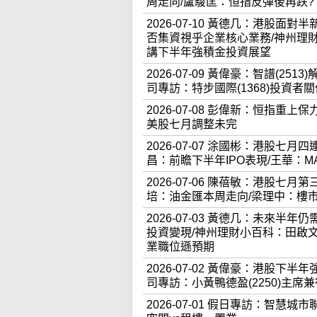
周走向/盧駿匡：恒指反彈後再跌?
2026-07-10 黃德几：港股面
否集資視乎企業核心業務/神州理
講下半年強積金投資展望
2026-07-09 黃偉豪：智譜(25
司專訪：特步國際(1368)投資者
2026-07-08 彭偉新：恒指
美股七月調整未完
2026-07-07 涂國彬：港股七
昌：前瞻下半年IPO表現/王華：MA
2026-07-06 陳蓓敏：港股
培：油金匯本周走向/梁理中：樓
2026-07-03 黃德几：未來半
投資變現/神州理財小百科：田啟
業職位遜預期
2026-07-02 黃偉豪：港股下
司專訪：小黃鴨德盈(2250)主席
2026-07-01 假日專訪：智慧