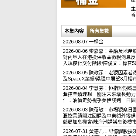
主
香
本集內容
所有集數
2026-08-07 一桶金
2026-08-06 麥嘉嘉：金融
對內地人在港投保收益徵稅消息反應
入規模化交付階段/陳俊文：標普5
2026-08-05 陳政深：宏觀
及SpaceX業績/梁理中展望8月
2026-08-04 李慧芬：恒指
滙控業績理想 關注未來增長動力
仁：油價走勢視乎美伊談判 日圓
2026-08-03 陳蓓敏：市場觀
滙控業績關注回購及中東額外撥備
儲局加息機會/陳海潮講議息後樓
2026-07-31 黃德几：記憶