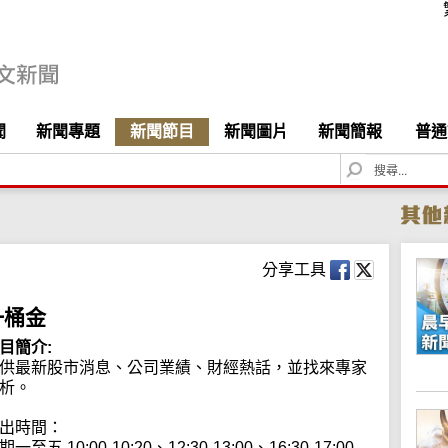
聞
新聞專題
新聞節目
新聞圖片
新聞簡報
普通
S
e
a
r
c
h
分享工具
一桶金
目簡介:
供最新股市消息、公司業績、財經熱話，並找來專家
析。

出時間：

期一至五 10:00-10:20、12:30-13:00、16:30-17:00