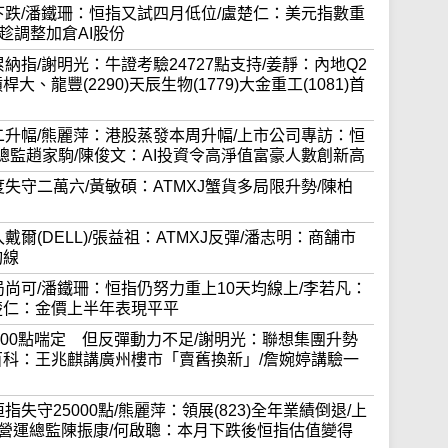
隨外圍下跌/潘鐵珊：恒指又試四月低位/盧楚仁：美元指數重
趁調整加倉AI股份
拖累納指/謝明光：牛證考驗24727點支持/姜靜：內地Q2
龍豐(2290)天辰生物(1779)大金重工(1081)首
蒸發周二升幅/熊麗萍：港股蒸發本周升幅/上市公司專訪：恒
財務總監趙家駒/陳俊文：AI投資令高淨值富豪人數創新高
早再度失守二萬六/黃敏碩：ATMXJ蟹貨多局限升勢/陳柏
加入戴爾(DELL)/張益祖：ATMXJ反彈/潘志明：商舗市
均線
月開局尚可/潘鐵珊：恒指仍努力重上10天均線上/李若凡：
楚仁：金價上半年表現平平
期25000點喘定 但反彈動力不足/謝明光：聯想集團升勢
百科：王兆麒講廣州樓市「賣舊換新」/詹婉婷講驗一
日恒指失守25000點/熊麗萍：領展(823)全年業績倒退/上
6)營運總監陳振康/何啟聰：本月下跌後恒指估值變得