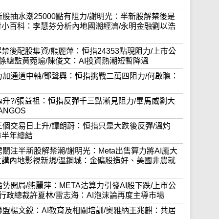
對半新股抽水潮25000點有阻力/謝明光：半新股解禁後是
財小百科：李慧芬分析內地國潮經濟/永明金融劉以浩
13)解禁後配股集資/熊麗萍：恒指24353點現阻力/上市公
關係總監黃菀瑜/陳俊文：AI投資熱潮短暫降溫
重上保力加通道中軸/鄧聲興：恒指挑戰二萬四阻力/何啟聰：
月四連升?/張益祖：恒指反彈千三點漸見阻力/畢馬威劉大
NGOS
七月第三個交易日上升/譚朗蔚：恒指只是大跌後反彈/溫灼
市半年總結
年仍需關注半新股解禁潮/謝明光：Meta出售算力將AI龐大
文講內地影視新規/溫鋼城：金礦股造好、美國非農就
半年強勢開局/熊麗萍：META沽算力引發AI股下跌/上市公
兼行政總裁許夏林/雷志海：AI泡沫論再度主導市場
城市聯盟楊文銳：AI教育及相關培訓/奧雅納王兆麒：共居