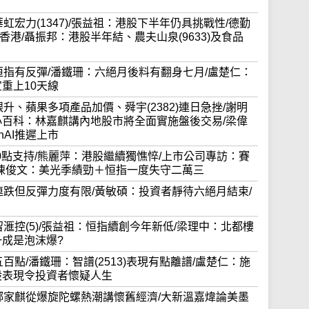
加華虹宏力(1347)/張益祖：港股下半年仍具挑戰性/德勤
港/聶振邦：港股半年結、農夫山泉(9633)及食品
結算日恒指有反彈/潘鐵珊：六絕月後料有翻身七月/盧楚仁：
重上10天線
跌不跟升、蘋果多項產品加價、舜宇(2382)連日急挫/謝明
小百科：林嘉麒講內地股市將全面實施盤後交易/梁偉
AI推遲上市
23000點支持/熊麗萍：港股繼續獨憔悴/上市公司專訪：賽
慶/陳俊文：美光季績勁＋恒指一度失守二萬三
結束五連跌但反彈力度有限/黃敏碩：投資者靜待六絕月結束/
合只留滙控(5)/張益祖：恒指續創今年新低/梁理中：北都樓
一成是泡沫爆?
近五百點/潘鐵珊：智譜(2513)表現有點離譜/盧楚仁：施
股表現令投資者懷疑人生
生大學鄺家麒從爆旋陀螺熱潮講懷舊經濟/大新溫嘉煒論美墨