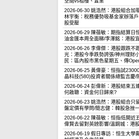
空間vs租樓、置業
2026-06-30 姚浩然：港股組合
林宇衡：稅務優勢吸基金家辦落戶香
股受壓
2026-06-29 陳蓓敏：期指
油金匯本周全面睇/李澤銘：港股宜
2026-06-26 李偉傑：港股跟
光：港股今季跌勢誇張/神州理財
民：區內股市黑色星期五、傳Open
2026-06-25 黃偉豪：恒指試
晶科技(580)投資者關係總監吉
2026-06-24 彭偉新：港股
何啟聰：資金何日歸來?
2026-06-23 姚浩然：港股組
盤定價有學問/簡志健：韓股急挫
2026-06-22 陳蓓敏：恒指低開
偉賢去留對英鎊影響/溫鋼城：港
2026-06-19 假日專訪：恒