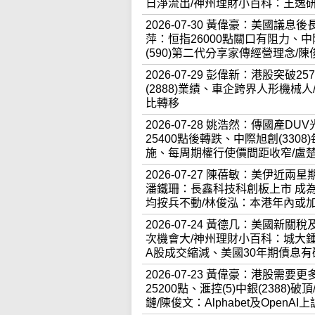
日淨流出/神州理財小百科：王逸
2026-07-30 黃偉豪：美國議
萍：恒指26000點關口有阻力、中
(590)第二代分享家傳經營理念/
2026-07-29 彭偉新：港股突
(2888)業績、車企跨界人形機
比轉移
2026-07-28 姚浩然：傳國產
25400點後轉跌、中際旭創(330
施、每周期權行使價間距收窄/盧
2026-07-27 陳蓓敏：美伊近兩
潘鐵珊：長鑫科技科創板上市 成
均按兵不動/林俊泓：本港年內或加
2026-07-24 黃德几：美國
次機會大/神州理財小百科：城大鍾
A股成交縮減、美國30年期債息有
2026-07-23 黃偉豪：港股
25200點、滙控(5)中銀(2388
鏈/陳俊文：Alphabet及OpenA