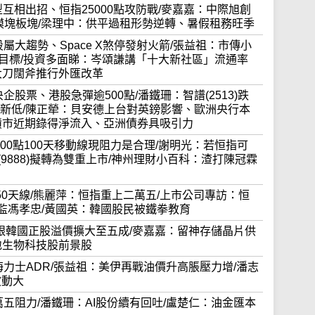
I大模型互相出招、恒指25000點攻防戰/麥嘉嘉：中際旭創
、光模塊板塊/梁理中：供平過租形勢逆轉、暑假租務旺季
易時段屬大趨勢、Space X煞停發射火箭/張益祖：市傳小
貨量目標/投資多面睇：岑頌謙講「十大新社區」流通率
大刀闊斧推行外匯改革
持央企股票、港股急彈逾500點/潘鐵珊：智譜(2513)跌
)創上市新低/陳正犖：貝安德上台對英鎊影響、歐洲央行本
債市近期錄得淨流入、亞洲債券具吸引力
25300點100天移動線現阻力是合理/謝明光：若恒指可
(9888)擬轉為雙重上市/神州理財小百科：渣打陳冠霖
J重上50天線/熊麗萍：恒指重上二萬五/上市公司專訪：恒
總監馮孝忠/黃國英：韓國股民被鐵拳教育
士ADR跟韓國正股溢價擴大至五成/麥嘉嘉：留神存儲晶片供
地生物科技股前景股
合加海力士ADR/張益祖：美伊再戰油價升高脹壓力增/潘志
波動大
制二萬五阻力/潘鐵珊：AI股份續有回吐/盧楚仁：油金匯本