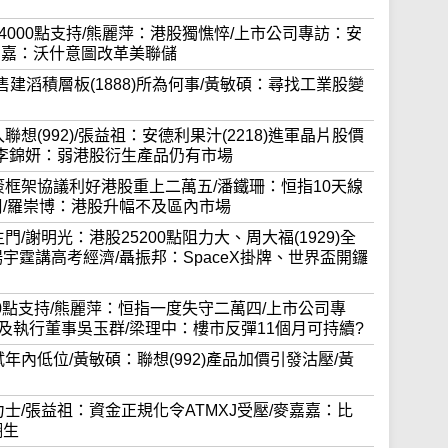
跌穿24000點支持/熊麗萍：港股獨憔悴/上市公司專訪：安
麥嘉嘉：沃什意圖改革美聯儲
48)配售建滔積層板(1888)所為何事/黃敏碩：尋找工業股變
買入聯想(992)/張益祖：安德利果汁(2218)進軍晶片股價
/李錦妍：弱港股衍生產品仍有市場
本周五簽框架協議利好港股重上二萬五/潘鐵珊：恒指10天線
周/羅崇博：港股升幅不及區內市場
羅生門/謝明光：港股25200點阻力大、周大福(1929)全
宇霆講高考經濟/聶振邦：SpaceX掛牌、世界盃開鑼
24000點支持/熊麗萍：恒指一度失守二萬四/上市公司專
裁及執行董事吳玉群/梁理中：樓市反彈11個月可持續?
再試年內低位/黃敏碩：聯想(992)產品加價引發沽壓/黃
股海力士/張益祖：資金正規化令ATMXJ受壓/麥嘉嘉：比
翻生