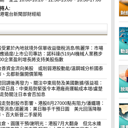
持人:
港電台新聞部財經組
及地產股受累於內地就境外保單收益徵稅消息/熊麗萍：市場
過度/上市公司專訪：諾科達(519)AI機械人業務步
00企業盈利增長將支持美股指數
因素若改善資金流向美股 或削弱港股動能/溫鋼城分析國泰
樓市、北都新盤開價策略
短期或需回調後再發力、關注中東局勢及美國數據/張益祖：
/梁日昌：中東局勢緊張令本港廠商運輸成本增/盧楚
走勢關注日本會否加息
察日圓走勢對股市影響、港股8月27000點有阻力/潘鐵珊：
等消息/湯麗鴻：美日聯手干預日圓 美元回落降聯
市、百大新晉二手屋苑
體股挾淡倉、圓匯干預/謝明光：港股7月大翻身 但北水連