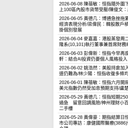
2026-06-08 陳蓓敏：恒指
上100區內股市貨幣受壓/陳俊文：
2026-06-05 黃德几：博通急挫
經濟表現分析/梁偉民：韓股散戶槓桿大、
掛個別發展
2026-06-04 麥嘉嘉：港股
隆系(10,101)執行董事兼首席
2026-06-03 彭偉新：恒指今
軒：結合AI投資仍要個人風格投入
2026-06-02 姚浩然：美股持倉
道仍難為/林少陽：恒指收復多條
2026-06-01 陳蓓敏：恒指六
美元指數仍然受加息預期支持/盧
2026-05-29 黃德几：恒指短
過急 留意回調風險/神州理財小
二手樓
2026-05-28 黃偉豪：期指結算
市公司專訪：康健國際醫療(388