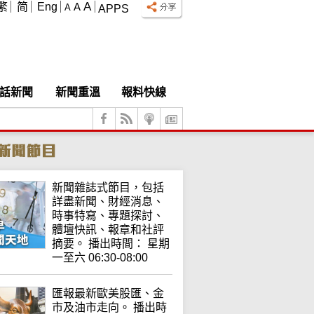
A
繁
简
Eng
A
A
APPS
話新聞
新聞重溫
報料快線
新聞雜誌式節目，包括
詳盡新聞、財經消息、
時事特寫、專題探討、
體壇快訊、報章和社評
摘要。 播出時間： 星期
一至六 06:30-08:00
匯報最新歐美股匯、金
市及油市走向。 播出時