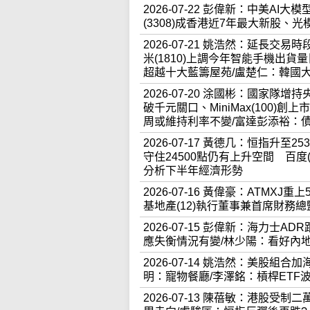
2026-07-22 彭偉新：中美A
(3308)成香港近7年最大新股
2026-07-21 姚浩然：延長交
米(1810)上調今年智能手機出
超越十大藍籌屋苑/盧楚仁：韓國
2026-07-20 涂國彬：國家隊增
破千元關口、MiniMax(100
周或維持利率不變/富達彭添裕：
2026-07-17 黃德几：恒指升至
守住24500點仍有上升空間 百度
分析下半年經濟形勢
2026-07-16 黃偉豪：ATMX
基地產(12)執行董事兼首席財務
2026-07-15 彭偉新：海力
應失衡情況有變/林少陽：看好內
2026-07-14 姚浩然：美股組
明：寵物餐廳/李澤銘：槓桿ETF
2026-07-13 陳蓓敏：港股受