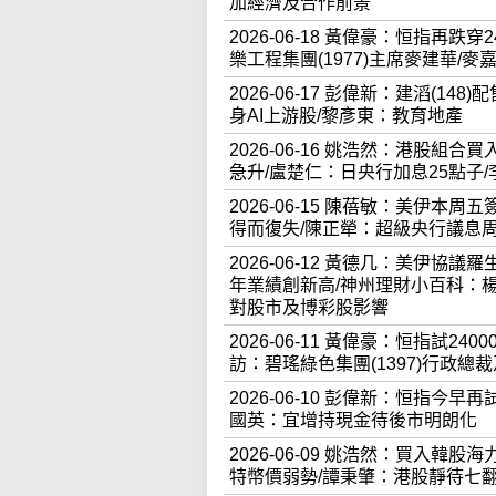
加經濟及合作前景
2026-06-18 黃偉豪：恒指再
樂工程集團(1977)主席麥建華/
2026-06-17 彭偉新：建滔(1
身AI上游股/黎彥東：教育地產
2026-06-16 姚浩然：港股組合
急升/盧楚仁：日央行加息25點子
2026-06-15 陳蓓敏：美伊
得而復失/陳正犖：超級央行議息
2026-06-12 黃德几：美伊協議
年業績創新高/神州理財小百科：楊
對股市及博彩股影響
2026-06-11 黃偉豪：恒指試
訪：碧瑤綠色集團(1397)行政總
2026-06-10 彭偉新：恒指今早
國英：宜增持現金待後市明朗化
2026-06-09 姚浩然：買入韓
特幣價弱勢/譚秉肇：港股靜待七