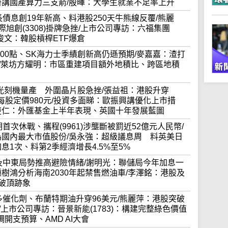
研講國產算力三支箭/殷暉：大學生就業不足率上升
息後長債息創19年新高、料港股250天牛熊線反覆/熊麗
際旭創(3308)掛牌急挫/上市公司專訪：六福集團
陳俊文：韓股槓桿ETF爆倉
破25700點、SK海力士季績創新高仍遜預期/麥嘉嘉：渣打
械人/萊坊方耀明：市區重建項目額外地積比、跨區地積
DUV光刻機量產 外圍晶片股急挫/張益祖：港股升穿
8)每股定價980元/投資多面睇：歐振興講優化上市措
楚仁：外匯基金上半年表現、英國十年發展藍圖
星期首次休戰、攜程(9961)涉壟斷被罰近52億元人民幣/
為國內最大市值股份/吳永強：超級議息周 料英美日
息1次、料第2季經濟增長4.5%至5%
新關稅及中東局勢推高避險情緒/謝明光：聯儲局今年加息一
樹鴻分析海南2030年起禁售燃油車/李澤銘：港股及
破頂跡象
需要更多催化劑、布蘭特期油升穿96美元/熊麗萍：港股突破
)破頂/上市公司專訪：晉景新能(1783)：構建完整綠色價值
I上調開支預算、AMD AI大會