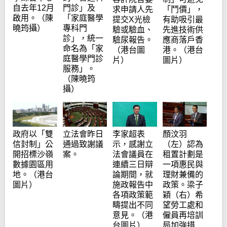
自去年12月
門診」及
求申請人先
「鬥價」，
啟用。（陳
「家庭醫學
提交X光檢
有助吸引最
曉筠攝）
專科門
驗或驗血、
先進技術供
診」，統一
驗尿報告。
應商落戶香
命名為「家
（港台圖
港。（港台
庭醫學門診
片）
圖片）
服務」。
（陳曉筠
攝）
政府以「雙
立法會昨日
李家超表
顏汶羽
信封制」公
通過致謝議
示，感謝立
（左）認為
開招標沙嶺
案。
法會議員在
租置計劃是
數據園區用
連續三日辯
一項惠民與
地。（港台
論期間，就
理財兼備的
圖片）
施政報告中
政策。梁子
各項政策範
穎（右）希
疇提出不同
望勞工處和
意見。（港
僱員再培訓
台圖片）
局加強措