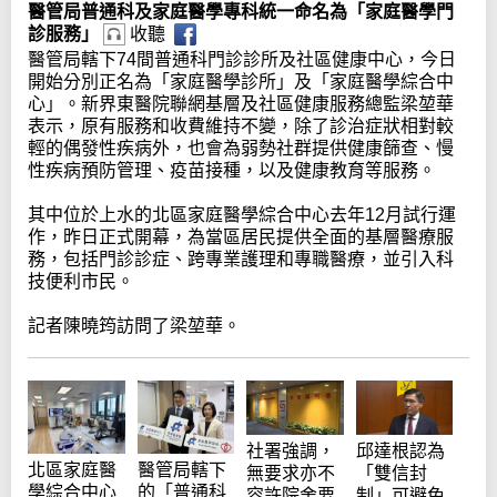
醫管局普通科及家庭醫學專科統一命名為「家庭醫學門
診服務」
收聽
醫管局轄下74間普通科門診診所及社區健康中心，今日
開始分別正名為「家庭醫學診所」及「家庭醫學綜合中
心」。新界東醫院聯網基層及社區健康服務總監梁堃華
表示，原有服務和收費維持不變，除了診治症狀相對較
輕的偶發性疾病外，也會為弱勢社群提供健康篩查、慢
性疾病預防管理、疫苗接種，以及健康教育等服務。
其中位於上水的北區家庭醫學綜合中心去年12月試行運
作，昨日正式開幕，為當區居民提供全面的基層醫療服
務，包括門診診症、跨專業護理和專職醫療，並引入科
技便利市民。
記者陳曉筠訪問了梁堃華。
社署強調，
邱達根認為
北區家庭醫
醫管局轄下
無要求亦不
「雙信封
學綜合中心
的「普通科
容許院舍要
制」可避免