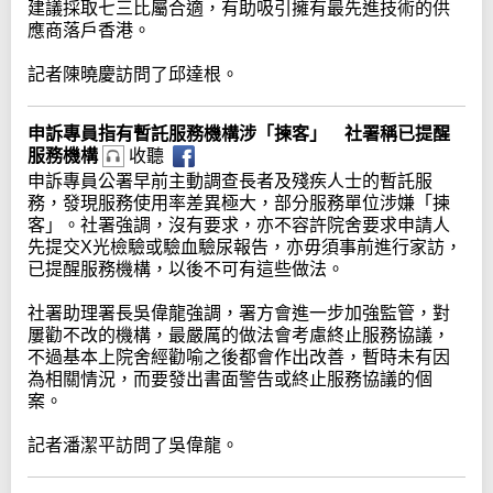
建議採取七三比屬合適，有助吸引擁有最先進技術的供
應商落戶香港。
記者陳曉慶訪問了邱達根。
申訴專員指有暫託服務機構涉「揀客」 社署稱已提醒
服務機構
收聽
申訴專員公署早前主動調查長者及殘疾人士的暫託服
務，發現服務使用率差異極大，部分服務單位涉嫌「揀
客」。社署強調，沒有要求，亦不容許院舍要求申請人
先提交X光檢驗或驗血驗尿報告，亦毋須事前進行家訪，
已提醒服務機構，以後不可有這些做法。
社署助理署長吳偉龍強調，署方會進一步加強監管，對
屢勸不改的機構，最嚴厲的做法會考慮終止服務協議，
不過基本上院舍經勸喻之後都會作出改善，暫時未有因
為相關情況，而要發出書面警告或終止服務協議的個
案。
記者潘潔平訪問了吳偉龍。