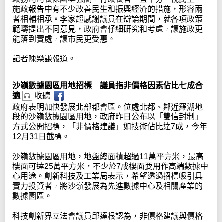
施政報告中有不少改善民生和振興經濟的措施，形容兩
者相輔相承。李家超感謝議員在辯論期間，就各項政策
範疇提出不同意見，政府會仔細研究和考慮，讓施政更
能落到實處，讓市民更受惠。
記者陳樂謙報道。
沙嶺數據園區用地招標 議員指非價格因素佔比七成合
適
收聽
政府表明加快發展北部都會區。位處北都、鄰近羅湖地
段的沙嶺數據園區用地，政府昨日公布以「雙信封制」
方式公開招標，「非價格建議」如技術佔比達7成，今年
12月31日截標。
沙嶺數據園區用地，地盤總面積超過11萬平方米，最高
樓面可達25萬平方米，不少於7成樓面要用作高端數據中
心用途。創新科技及工業局表示，希望透過招標吸引具
實力投資者，將沙嶺發展為先進數據中心及相關產業的
數據園區。
科技創新界立法會議員邱達根認為，非價格建議與價格