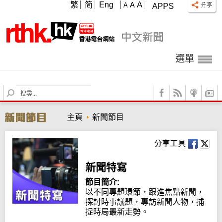
A
繁
简
Eng
A
A
APPS
選單
S
e
a
主頁
新聞節目
r
c
h
分享工具
新聞特寫
節目簡介:
以不同專題環節，跟進焦點新聞，
探討時事議題，專訪新聞人物，捕
捉時局最新走勢。