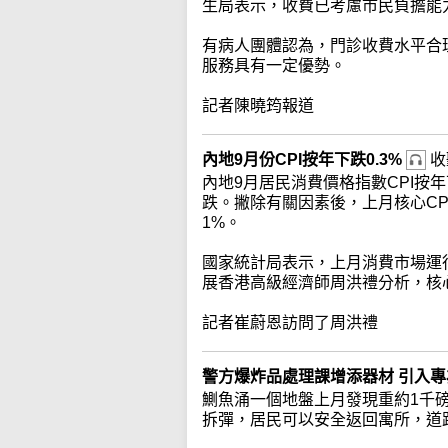
生局表示，收費已考慮市民負擔能
有病人團體認為，門診收費水平合
服務具有一定優勢。
記者陳曉筠報道
內地9月份CPI按年下跌0.3%
收
內地9月居民消費價格指數CPI按
跌。撇除有關因素後，上月核心CP
1%。
國家統計局表示，上月消費市場運
展香港高級經濟師周洪禮分析，核
記者崔蔚恩訪問了周洪禮
警方爆炸品處理課增添器材 引入
鰂魚涌一個地盤上月發現重約1千
拆彈，居民可以安全返回寓所，道