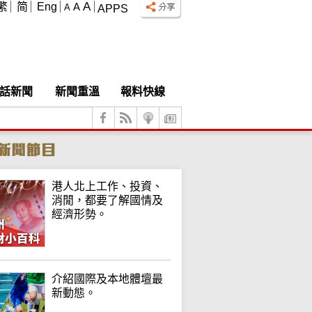
A
繁
简
Eng
A
A
APPS
話新聞
新聞重溫
報料快線
港人北上工作、投資、
消閒，都要了解國情及
經濟形勢。
介紹國際及本地體壇最
新動態。