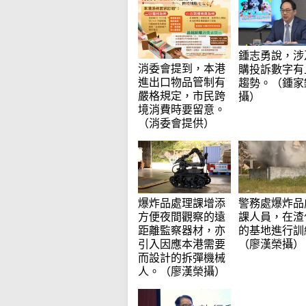
鍾志勇說，涉
消委會提到，本港
購投訴數字有
進出口物品管制有
趨勢。（鍾家
嚴格規定，市民跨
攝）
境消費時要留意。
（消委會提供）
爆炸品處理課增添
警務處爆炸品
方便夜間觀察的遠
課人員，在渣
距離監察器材，亦
的基地進行訓
引入因應本港需要
（廖漢榮攝）
而設計的拆彈機械
人。（廖漢榮攝）