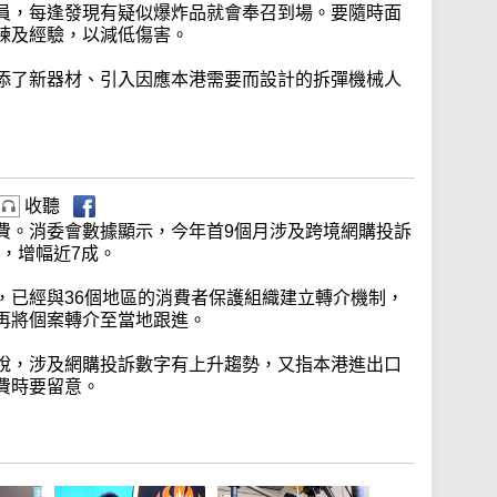
員，每逢發現有疑似爆炸品就會奉召到場。要隨時面
練及經驗，以減低傷害。
添了新器材、引入因應本港需要而設計的拆彈機械人
收聽
費。消委會數據顯示，今年首9個月涉及跨境網購投訴
宗，增幅近7成。
，已經與36個地區的消費者保護組織建立轉介機制，
再將個案轉介至當地跟進。
說，涉及網購投訴數字有上升趨勢，又指本港進出口
費時要留意。