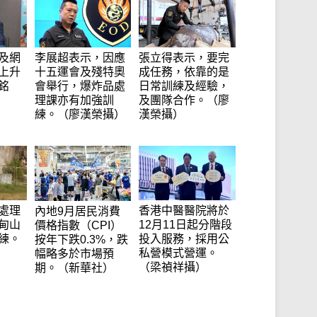
及網
李展超表示，因應
張立得表示，要完
上升
十五運會及殘特奧
成任務，依靠的是
銘
會舉行，爆炸品處
日常訓練及經驗，
理課亦有加強訓
及團隊合作。（廖
練。（廖漢榮攝）
漢榮攝）
處理
香港中醫醫院將於
內地9月居民消費
甸山
12月11日起分階段
價格指數（CPI）
練。
投入服務，採用公
按年下跌0.3%，跌
私營模式營運。
幅略多於市場預
（梁禎祥攝）
期。（新華社）