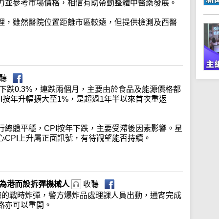
力並參考市場價格，相信有助帶動整體中醫藥發展。
理，雖然醫院位置距離市區較遠，但提供檢測及西醫
聽
年下跌0.3%，連跌兩個月，主要由於食品及能源價格都
I按年升幅擴大至1%，是超過1年半以來首次重返
行總體平穩，CPI按年下跌，主要受滯後因素影響。星
心CPI上升屬正面訊號，有待觀望能否持續。
專為港而設拆彈機械人
收聽
磅的戰時炸彈，警方爆炸品處理課人員出動，通宵完成
路亦可以重開。