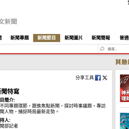
聞
新聞專題
新聞節目
新聞圖片
新聞簡報
普通
S
e
a
r
c
h
分享工具
新聞特寫
目簡介:
不同專題環節，跟進焦點新聞，探討時事議題，專訪
聞人物，捕捉時局最新走勢。
持人:
聞部記者