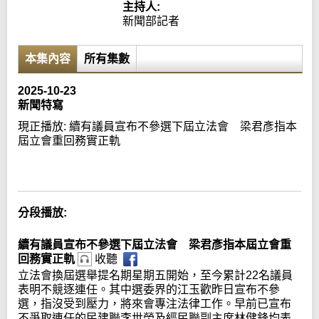
主持人:
新聞部記者
本集內容
所有集數
2025-10-23
新聞特寫
現正播放:
續有議員宣布不參選下屆立法會 梁君彥指本
屆立會重回務實正軌
Error loading media: File could not be played
分段播放:
續有議員宣布不參選下屆立法會 梁君彥指本屆立會重
回務實正軌
收聽
立法會換屆選舉提名期星期五開始，至今累計22名議員
表明不競逐連任。其中選委界的江玉歡昨日宣布不參
選，指沒受到壓力，將來會專注法律工作。早前已宣布
不爭取連任的民建聯李世榮及經民聯副主席林健鋒均表