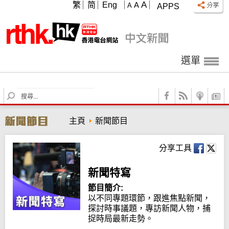
A
繁
简
Eng
A
A
APPS
選單
S
e
a
主頁
新聞節目
r
c
h
分享工具
新聞特寫
節目簡介:
以不同專題環節，跟進焦點新聞，
探討時事議題，專訪新聞人物，捕
捉時局最新走勢。