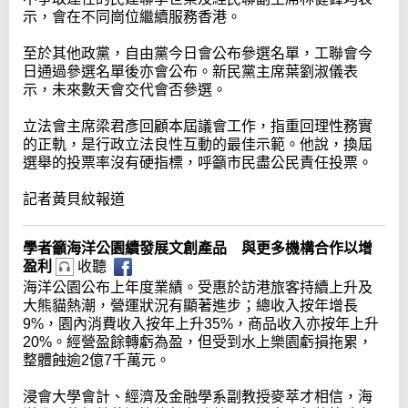
示，會在不同崗位繼續服務香港。
至於其他政黨，自由黨今日會公布參選名單，工聯會今
日通過參選名單後亦會公布。新民黨主席葉劉淑儀表
示，未來數天會交代會否參選。
立法會主席梁君彥回顧本屆議會工作，指重回理性務實
的正軌，是行政立法良性互動的最佳示範。他說，換屆
選舉的投票率沒有硬指標，呼籲市民盡公民責任投票。
記者黃貝紋報道
學者籲海洋公園續發展文創產品 與更多機構合作以增
盈利
收聽
海洋公園公布上年度業績。受惠於訪港旅客持續上升及
大熊貓熱潮，營運狀況有顯著進步；總收入按年增長
9%，園內消費收入按年上升35%，商品收入亦按年上升
20%。經營盈餘轉虧為盈，但受到水上樂園虧損拖累，
整體蝕逾2億7千萬元。
浸會大學會計、經濟及金融學系副教授麥萃才相信，海