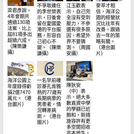
不爭取連任
江玉歡表
麥萃才相
梁君彥說，
的李世榮表
示，自己完
信，海洋公
4年會期共
示，日後會
全沒有受到
園的經營狀
通過130項
留在愛國愛
壓力，不參
況比往年有
法案，比上
港的平台服
選有很多原
改善，跟過
屆81項多出
務，形容自
因，希望外
去一年的策
超過六成。
己初心不
界不要猜
略有關。
（陳樂謙
變。（陳樂
測。（周國
（港台圖
攝）
謙攝）
安攝）
片）
海洋公園上
一名早前確
陳狄安
年度錄得虧
診基孔肯雅
（中）表
損2億7470
熱的77歲有
示，絕大多
萬元。（港
長期病患的
數直資中學
台圖片）
男患者，情
的學額已近
況轉差病
飽和，新措
逝。（港台
施容許有更
圖片）
多空間招收
非本地生，