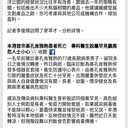
洋公園的經營狀況比往年有改善，跟過去一年的策略有
關，包括推出不少大熊貓相關的產品。他建議繼續發展
文創產品之餘，亦可考慮與其他公司或機構合作，增加
盈利。
記者李俊傑訪問了麥萃才，分析詳情。
本港首宗基孔肯雅熱患者死亡 專科醫生說屬罕見籲高
危人士小心
收聽
一名早前確診基孔肯雅熱的77歲長期病患男子，留院多
日之後情況轉差，昨日病逝，臨床診斷為基孔肯雅熱併
發多個器官衰竭。衞生防護中心表示，由基孔肯雅熱所
引致的嚴重症狀及死亡十分罕見，出現嚴重併發症大多
與病人自身健康情況有關，長者、幼童、懷孕婦女及長
期病患者屬高危組別。
感染及傳染病科專科醫生曾祈殷認同個案罕見，高危組
別人士例如是長者，免疫力開始衰退，如果感染病毒後
不能掉以輕心，要盡快求醫並接受檢測。他又說，本港
暫時沒有本地個案，反映控蚊情況不錯，雖然近日天氣
轉涼，但現階段難以判斷會否影響病毒傳播。