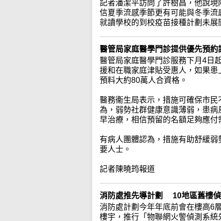
記者潘潔平訪問了許樹昌，他說現
信夏季流感季節更有可能與冬季流
就讀學校的到校疫苗接種計劃未展
醫管局家庭醫學門診提供優先預約
醫管局家庭醫學門診服務下月4日
援和在職家庭津貼受惠人，如果患
預料大約80萬人合資格。
醫務衞生局表示，措施可確保市民
為，弱勢社群健康意識薄弱，患病
早治療，相信預留的名額足夠應付
有病人團體認為，措施有助舒緩弱
要人士。
記者陳曉筠報道
消防處推先導計劃 10地區舊樓
消防處計劃今年年底前會在樓高6
樓宇，推行「物聯網火警偵測系統