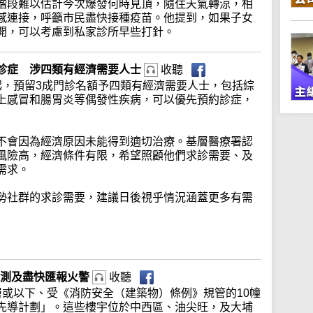
階段難以估計今次爆發何時見頂，隨住天氣轉涼，相
感連接，呼籲市民盡快接種疫苗。他提到，如果子女
開，可以考慮到私家診所早些打針。
診症 涉四類有經濟需要人士
收聽
起，預留3成門診名額予四類有經濟需要人士，包括綜
上感冒和腸胃炎等偶發性疾病，可以優先預約診症，
不會因為經濟原因未能得到適切治療。基層醫療署認
風險高，經濟條件有限，希望照顧他們求診需要、及
需求。
勢社群的求診需要，建議日後視乎情況涵蓋更多有需
偵測及盡快匯報火警
收聽
層或以下、受《消防安全（建築物）條例》規管的10幢
先導計劃」。這些樓宇位於中西區、油尖旺，及大埔