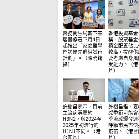
醫務衞生局轄下基
香港投資基金
層醫療署下月4日
稱，股票基金
起推出「家庭醫學
積金配置佔比
門診優先群組試行
較高，提醒供
計劃」。（陳曉筠
要考慮自身風
攝）
受能力。（港
片）
許樹昌表示，目前
許樹昌指，夏
主流病毒屬於
感季節可能會
H3N2，與2024至
季流感爆發連
2025年初流行的
呼籲市民盡快
H1N1不同。（港
疫苗。（港台
台圖片）
片）