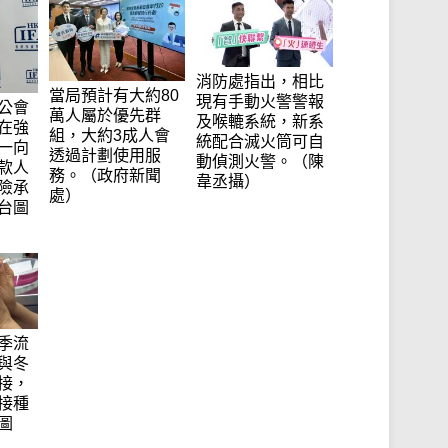
消防處指出，相比
當局預計有大約80
現有手動火警警報
公會
萬人屬於優先群
及喉轆系統，新系
在強
組，大約3成人會
統配合滅火筒可自
一向
透過計劃使用服
動偵測火警。（陳
款人
務。（政府新聞
韋丞攝）
險承
處）
台圖
季流
與冬
接，
接種
圖