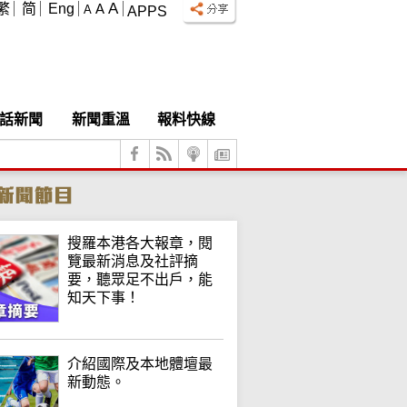
A
繁
简
Eng
A
A
APPS
話新聞
新聞重溫
報料快線
搜羅本港各大報章，閱
覽最新消息及社評摘
要，聽眾足不出戶，能
知天下事！
介紹國際及本地體壇最
新動態。