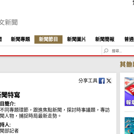
聞
新聞專題
新聞節目
新聞圖片
新聞簡報
普通
S
e
a
r
c
h
分享工具
新聞特寫
目簡介:
不同專題環節，跟進焦點新聞，探討時事議題，專訪
聞人物，捕捉時局最新走勢。
持人:
聞部記者