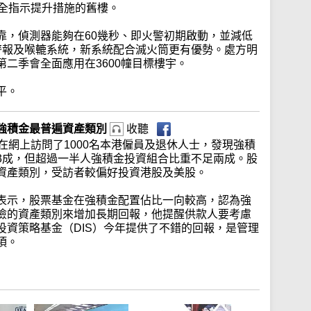
安全指示提升措施的舊樓。
靠，偵測器能夠在60幾秒、即火警初期啟動，並減低
警報及喉轆系統，新系統配合滅火筒更有優勢。處方明
二季會全面應用在3600幢目標樓宇。
平。
強積金最普遍資產類別
收聽
在網上訪問了1000名本港僱員及退休人士，發現強積
3成，但超過一半人強積金投資組合比重不足兩成。股
資產類別，受訪者較偏好投資港股及美股。
表示，股票基金在強積金配置佔比一向較高，認為強
險的資產類別來增加長期回報，他提醒供款人要考慮
投資策略基金（DIS）今年提供了不錯的回報，是管理
項。