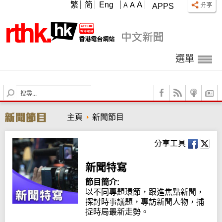
A
繁
简
Eng
A
A
APPS
選單
S
e
a
主頁
新聞節目
r
c
h
分享工具
新聞特寫
節目簡介:
以不同專題環節，跟進焦點新聞，
探討時事議題，專訪新聞人物，捕
捉時局最新走勢。