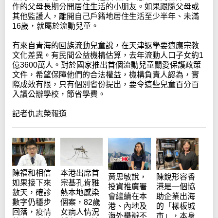
作的父母長期分開居住生活的小朋友。如果跟隨父母或
其他監護人，離開自己戶籍地居住生活至少半年、未滿
16歲，就屬於流動兒童。
有來自青海的回族流動兒童說，在天津返學要適應宗教
文化差異。有民間公益機構估算，去年流動人口子女約1
億3600萬人。對於國家推出首個流動兒童關愛保護政策
文件，希望保障他們的合法權益，機構負責人認為，實
際成效有限，只有個別省份提出，要令這些兒童百分百
入讀公辦學校，節省學費。
記者仇志榮報道
陳福和相信
本港出席首
黃思敏說，
陳銳形容香
如果接下來
宗基孔肯雅
投資推廣署
港是一個協
數天，確診
熱本地感染
會繼續在本
助企業出海
數字仍穩步
個案，82歲
港、內地及
的「樣板城
回落，疫情
女病人情況
海外舉辦不
市」，本身