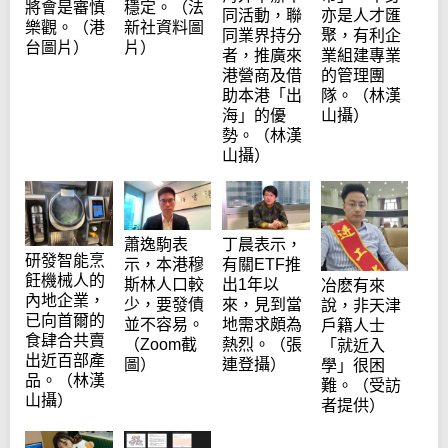
將會是審慎
穩定。（法
同活動，聯
亦是人才匯
樂觀。（港
新社資料圖
同業界持分
聚，有利企
台圖片）
片）
者，推廣來
業組建專業
港營商及借
的管理團
助本港「出
隊。（林漢
海」的優
山攝）
勢。（林漢
山攝）
蕭逸駒表
丁晨表示，
研發智能烹
示，本港穆
有關ETF推
飪機械人的
斯林人口較
出1年以
冶麽有來
內地企業，
少，要發債
來，見到當
說，非天津
已向首爾的
並不容易。
地需求頗為
戶籍人士
食肆合共賣
（Zoom截
熱烈。（張
「就近入
出近百部產
圖）
連登攝）
學」很困
品。（林漢
難。（受訪
山攝）
者提供）