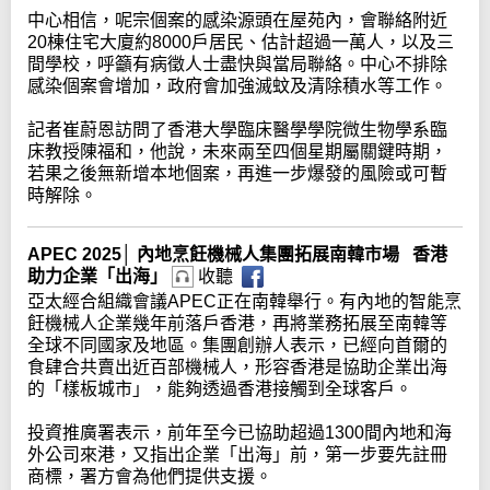
中心相信，呢宗個案的感染源頭在屋苑內，會聯絡附近
20棟住宅大廈約8000戶居民、估計超過一萬人，以及三
間學校，呼籲有病徵人士盡快與當局聯絡。中心不排除
感染個案會增加，政府會加強滅蚊及清除積水等工作。
記者崔蔚恩訪問了香港大學臨床醫學學院微生物學系臨
床教授陳福和，他說，未來兩至四個星期屬關鍵時期，
若果之後無新增本地個案，再進一步爆發的風險或可暫
時解除。
APEC 2025│ 內地烹飪機械人集團拓展南韓市場 香港
助力企業「出海」
收聽
亞太經合組織會議APEC正在南韓舉行。有內地的智能烹
飪機械人企業幾年前落戶香港，再將業務拓展至南韓等
全球不同國家及地區。集團創辦人表示，已經向首爾的
食肆合共賣出近百部機械人，形容香港是協助企業出海
的「樣板城市」，能夠透過香港接觸到全球客戶。
投資推廣署表示，前年至今已協助超過1300間內地和海
外公司來港，又指出企業「出海」前，第一步要先註冊
商標，署方會為他們提供支援。