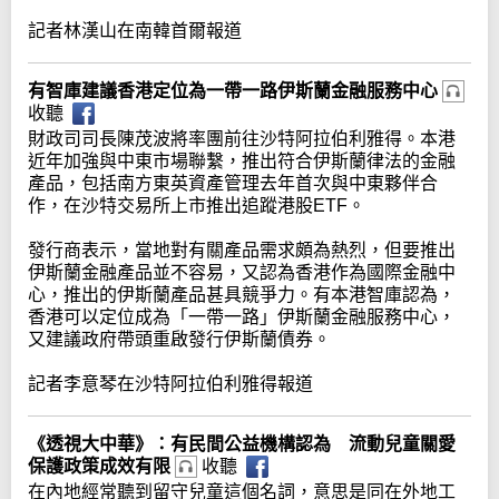
記者林漢山在南韓首爾報道
有智庫建議香港定位為一帶一路伊斯蘭金融服務中心
收聽
財政司司長陳茂波將率團前往沙特阿拉伯利雅得。本港
近年加強與中東市場聯繫，推出符合伊斯蘭律法的金融
產品，包括南方東英資產管理去年首次與中東夥伴合
作，在沙特交易所上市推出追蹤港股ETF。
發行商表示，當地對有關產品需求頗為熱烈，但要推出
伊斯蘭金融產品並不容易，又認為香港作為國際金融中
心，推出的伊斯蘭產品甚具競爭力。有本港智庫認為，
香港可以定位成為「一帶一路」伊斯蘭金融服務中心，
又建議政府帶頭重啟發行伊斯蘭債券。
記者李意琴在沙特阿拉伯利雅得報道
《透視大中華》：有民間公益機構認為 流動兒童關愛
保護政策成效有限
收聽
在內地經常聽到留守兒童這個名詞，意思是同在外地工