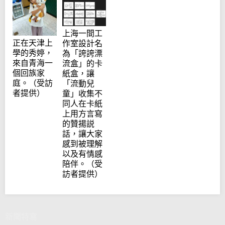
上海一間工
正在天津上
作室設計名
學的秀婷，
為「誇誇漂
來自青海一
流盒」的卡
個回族家
紙盒，讓
庭。（受訪
「流動兒
者提供）
童」收集不
同人在卡紙
上用方言寫
的贊揚説
話，讓大家
感到被理解
以及有情感
陪伴。（受
訪者提供）
新聞特寫