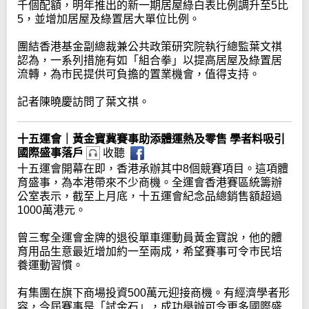
千個配額，明年推出的新一期居屋綠白表比例調升至5比
5，並增加居屋及綠置居大單位比例。
團結香港基金副總裁兼公共政策研究院執行總監葉文祺
認為，一系列措施有如「組合拳」以提高居屋及綠置居
流轉，為市民提供可負擔的置業機會，值得支持。
記者陳曉慶訪問了葉文祺。
十五運會｜黃金寶冀賽事助添體運熱及零售 學者料吸引
國際盛事落戶
收聽
十五運會開幕在即，香港承辦其中8個競賽項目。這項體
育盛事，為本港帶來不少商機。全運會香港賽區統籌辦
公室表示，截至上月底，十五運會紀念品總銷售額超過
1000萬港元。
曾三奪全運會金牌的退役單車運動員黃金寶說，他的體
育用品生意最近增加約一至兩成，希望賽事可令巿民培
養運動習慣。
有集團在旗下商場投資500萬元迎接商機。有經濟學者形
容，今屆賽事是「試金石」，成功舉辦可令更多國際盛