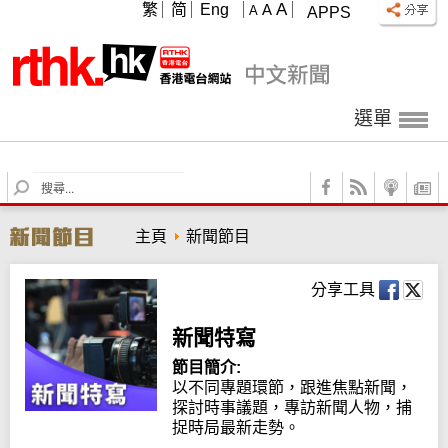
A
繁
简
Eng
A
A
APPS
選單
S
e
a
主頁
新聞節目
r
c
h
分享工具
新聞特寫
節目簡介:
以不同專題環節，跟進焦點新聞，
探討時事議題，專訪新聞人物，捕
捉時局最新走勢。