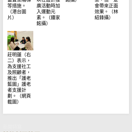
廣活動時加
會帶來正面
等措施。
入運動元
效果。（林
（港台圖
素。（鍾家
紹鋒攝）
片）
銘攝）
莊明蓮（右
二）表示，
為支援社工
及照顧者，
推出「護老
藍圖」護老
者支援計
劃。（網頁
截圖）
新聞特寫