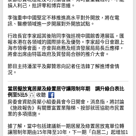
損人利己，批評零和博弈思維。
李強重申中國堅定不移推進高水平對外開放，將在電
訊、醫療領域進一步開展對外開放試點。
行政長官李家超其後陪同李強巡視中國館香港展區，匯
報本港在各領域的國際排名及優勢。李家超今日會跟上
海市領導會面，亦會與商務及經濟發展局局長丘應樺，
將會出席由特區政府及貿發局合辦的推介大會。
節目主持潘潔平及鄺贊恩向記者任浩鋒了解進博會情
況。
當居擬放寬居屋及綠置居守讓限制年期 調升綠白表比
例至5比5
收聽
房委會資助房屋小組委員會今日開會，消息指，將討論
《施政報告》有關豐富置業階梯、按部就班協助市民置
業的多項措施。
據了解，當中包括建議新一期居屋及綠置居放寬單位轉
讓限制年期由15年降至10年，下一期「白居二」起增加1