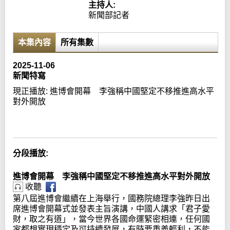
主持人:
新聞部記者
本集內容
所有集數
2025-11-06
新聞特寫
現正播放:
進博會開幕 李強稱中國堅定不移推進高水平
對外開放
Error loading media: File could not be played
分段播放:
進博會開幕 李強稱中國堅定不移推進高水平對外開放
收聽
第八屆進博會繼續在上海舉行，國務院總理李強昨日出
席進博會開幕式並發表主旨演講，中國人講求「君子愛
財，取之有道」，當今世界各國命運緊密相連，任何國
家都想實現穩定及可持續發展，有時要重義輕利，不能