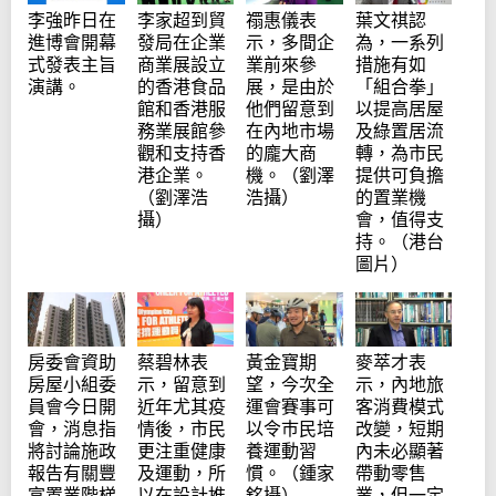
李家超到貿
禤惠儀表
葉文祺認
李強昨日在
發局在企業
示，多間企
為，一系列
進博會開幕
商業展設立
業前來參
措施有如
式發表主旨
的香港食品
展，是由於
「組合拳」
演講。
館和香港服
他們留意到
以提高居屋
務業展館參
在內地市場
及綠置居流
觀和支持香
的龐大商
轉，為市民
港企業。
機。（劉澤
提供可負擔
（劉澤浩
浩攝）
的置業機
攝）
會，值得支
持。（港台
圖片）
蔡碧林表
黃金寶期
麥萃才表
房委會資助
示，留意到
望，今次全
示，內地旅
房屋小組委
近年尤其疫
運會賽事可
客消費模式
員會今日開
情後，市民
以令巿民培
改變，短期
會，消息指
更注重健康
養運動習
內未必顯著
將討論施政
及運動，所
慣。（鍾家
帶動零售
報告有關豐
以在設計推
銘攝）
業，但一定
富置業階梯