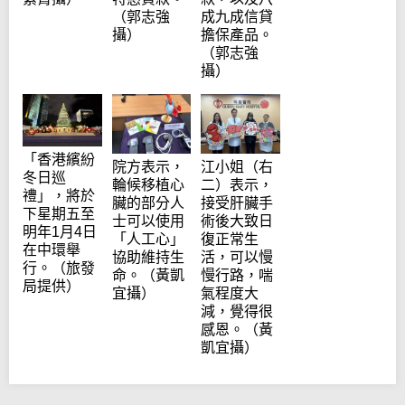
（郭志強
成九成信貸
攝）
擔保產品。
（郭志強
攝）
「香港繽紛
院方表示，
江小姐（右
冬日巡
輪候移植心
二）表示，
禮」，將於
臟的部分人
接受肝臟手
下星期五至
士可以使用
術後大致日
明年1月4日
「人工心」
復正常生
在中環舉
協助維持生
活，可以慢
行。（旅發
命。（黃凱
慢行路，喘
局提供）
宜攝）
氣程度大
減，覺得很
感恩。（黃
凱宜攝）