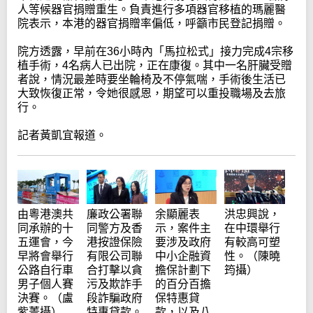
人等候器官捐贈重生。負責進行多項器官移植的瑪麗醫
院表示，本港的器官捐贈率偏低，呼籲市民登記捐贈。
院方透露，早前在36小時內「馬拉松式」接力完成4宗移
植手術，4名病人已出院，正在康復。其中一名肝臟受贈
者說，情況最差時要坐輪椅及不停氣喘，手術後生活已
大致恢復正常，令她很感恩，期望可以重投職場及去旅
行。
記者黃凱宜報道。
廉政公署聯
由粵港澳共
余顯麗表
洪忠興說，
同警方及香
同承辦的十
示，案件主
在中環舉行
港按證保險
五運會，今
要涉及政府
有較高可塑
有限公司聯
早將會舉行
中小企融資
性。（陳曉
合打擊以貪
公路自行車
擔保計劃下
筠攝）
污及欺詐手
男子個人賽
的百分百擔
段詐騙政府
決賽。（盧
保特惠貸
特惠貸款。
紫菁攝）
款，以及八