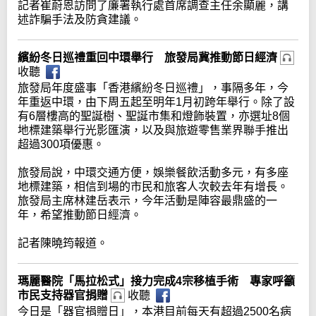
記者崔蔚恩訪問了廉署執行處首席調查主任余顯麗，講
述詐騙手法及防貪建議。
繽紛冬日巡禮重回中環舉行 旅發局冀推動節日經濟
收聽
旅發局年度盛事「香港繽紛冬日巡禮」，事隔多年，今
年重返中環，由下周五起至明年1月初跨年舉行。除了設
有6層樓高的聖誕樹、聖誕市集和燈飾裝置，亦選址8個
地標建築舉行光影匯演，以及與旅遊零售業界聯手推出
超過300項優惠。
旅發局說，中環交通方便，娛樂餐飲活動多元，有多座
地標建築，相信到場的市民和旅客人次較去年有增長。
旅發局主席林建岳表示，今年活動是陣容最鼎盛的一
年，希望推動節日經濟。
記者陳曉筠報道。
瑪麗醫院「馬拉松式」接力完成4宗移植手術 專家呼籲
市民支持器官捐贈
收聽
今日是「器官捐贈日」，本港目前每天有超過2500名病