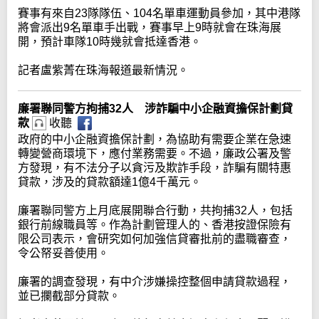
賽事有來自23隊隊伍、104名單車運動員參加，其中港隊
將會派出9名單車手出戰，賽事早上9時就會在珠海展
開，預計車隊10時幾就會抵達香港。
記者盧紫菁在珠海報道最新情況。
廉署聯同警方拘捕32人 涉詐騙中小企融資擔保計劃貸
款
收聽
政府的中小企融資擔保計劃，為協助有需要企業在急速
轉變營商環境下，應付業務需要。不過，廉政公署及警
方發現，有不法分子以貪污及欺詐手段，詐騙有關特惠
貸款，涉及的貸款額達1億4千萬元。
廉署聯同警方上月底展開聯合行動，共拘捕32人，包括
銀行前線職員等。作為計劃管理人的、香港按證保險有
限公司表示，會研究如何加強信貸審批前的盡職審查，
令公帑妥善使用。
廉署的調查發現，有中介涉嫌操控整個申請貸款過程，
並已攔截部分貸款。