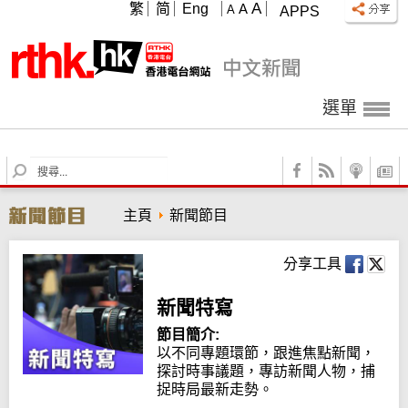
A
繁
简
Eng
A
A
APPS
選單
S
e
a
主頁
新聞節目
r
c
h
分享工具
新聞特寫
節目簡介:
以不同專題環節，跟進焦點新聞，
探討時事議題，專訪新聞人物，捕
捉時局最新走勢。