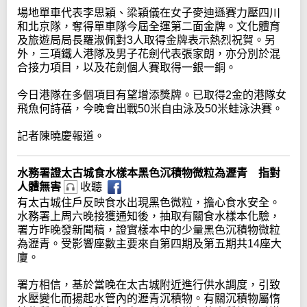
場地單車代表李思穎、梁穎儀在女子麥迪遜賽力壓四川
和北京隊，奪得單車隊今屆全運第二面金牌。文化體育
及旅遊局局長羅淑佩對3人取得金牌表示熱烈祝賀。另
外，三項鐵人港隊及男子花劍代表張家朗，亦分別於混
合接力項目，以及花劍個人賽取得一銀一銅。
今日港隊在多個項目有望增添獎牌。已取得2金的港隊女
飛魚何詩蓓，今晚會出戰50米自由泳及50米蛙泳決賽。
記者陳曉慶報道。
水務署證太古城食水樣本黑色沉積物微粒為瀝青 指對
人體無害
收聽
有太古城住戶反映食水出現黑色微粒，擔心食水安全。
水務署上周六晚接獲通知後，抽取有關食水樣本化驗，
署方昨晚發新聞稿，證實樣本中的少量黑色沉積物微粒
為瀝青。受影響座數主要來自第四期及第五期共14座大
廈。
署方相信，基於當晚在太古城附近進行供水調度，引致
水壓變化而揚起水管內的瀝青沉積物。有關沉積物屬惰