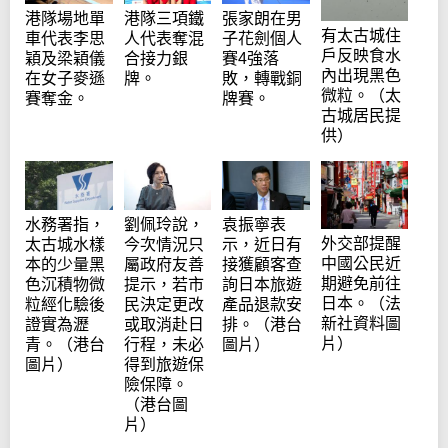
港隊場地單
港隊三項鐵
張家朗在男
有太古城住
車代表李思
人代表奪混
子花劍個人
戶反映食水
穎及梁穎儀
合接力銀
賽4強落
內出現黑色
在女子麥遜
牌。
敗，轉戰銅
微粒。（太
賽奪金。
牌賽。
古城居民提
供）
水務署指，
劉佩玲說，
袁振寧表
外交部提醒
太古城水樣
今次情況只
示，近日有
中國公民近
本的少量黑
屬政府友善
接獲顧客查
期避免前往
色沉積物微
提示，若市
詢日本旅遊
日本。（法
粒經化驗後
民決定更改
產品退款安
新社資料圖
證實為瀝
或取消赴日
排。（港台
片）
青。（港台
行程，未必
圖片）
圖片）
得到旅遊保
險保障。
（港台圖
片）