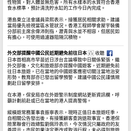
性物質，對人體並無危害，所有水樣本的水質符合香港
食水標準，預計清洗貯水缸的工作今日內完成。
港島東立法會議員梁熙表示，接獲居民相關求助，建議
當局優先檢視當區水管狀況。香港工程師學會屋宇裝備
分部前主席余偉沛則指，瀝青與水並不相容，但居民如
有擔心，可使用過濾器阻隔沉積物。
外交部提醒中國公民近期避免前往日本
收聽
日本首相高市早苗近日涉台言論導致中日關係緊張，繼
外交部後，文化和旅遊部亦提醒中國遊客，近期避免前
往日本旅遊，已在當地的中國遊客應密切關注當地治安
形勢。教育部亦已發出留學預警，建議中國公民謹慎規
劃赴日留學安排。
在本港，保安局亦在外遊警示制度網站更新資訊欄，呼
籲計劃前赴或已在當地的港人提高警惕。
縱橫遊常務董事袁振寧表示，現時正值日本旅遊旺季，
自相關公告發出後，有接獲顧客查詢退款事宜。香港保
險業聯會行政總監劉佩玲表示，今次情況只屬政府的友
善提示，市民如果決定更改或取消行程，未必得到旅遊