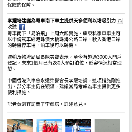
保險的保障。
李耀培建議為粵車南下車主提供天多便利以增吸引力
收聽
粵車南下「易泊飛」上周六起實施，廣東私家車車主可
以申請駕車經港珠澳大橋珠海公路口岸，駛入香港口岸
的轉機停車場，泊車後可以轉機。
運輸及物流局局長陳美寶表示，至今有超過3000人開戶
登記，未來1個月已有280人預訂泊位，形容情況相當理
想。
中國香港汽車會永遠榮譽會長李耀培說，這項措施剛推
出，部分車主仍在觀望，建議當局考慮為車主提供更多
便利措施。
記者黃凱宜訪問了李耀培，詳述意見。