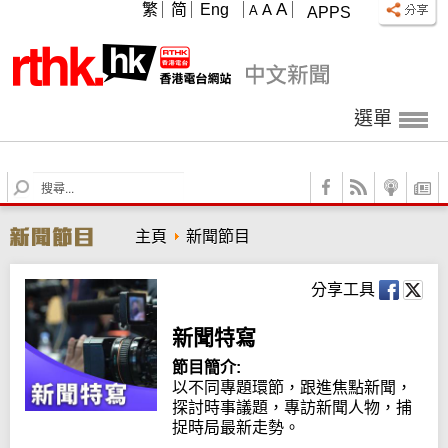
A
繁
简
Eng
A
A
APPS
選單
S
e
a
主頁
新聞節目
r
c
h
分享工具
新聞特寫
節目簡介:
以不同專題環節，跟進焦點新聞，
探討時事議題，專訪新聞人物，捕
捉時局最新走勢。