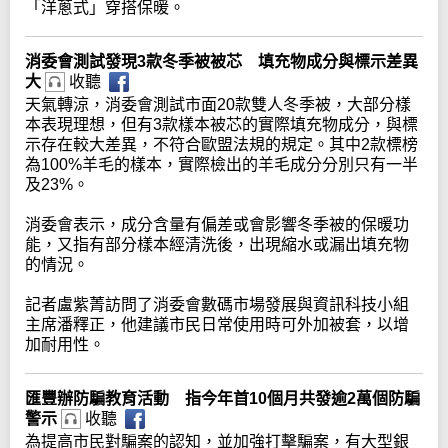
「洋蔥式」穿搭保暖。
消委會測試發現3款冬季被被芯 填充物成分與標示差異
大
收聽
天氣轉涼，消委會測試市面20款雙人冬季被，大部分樣
本表現理想，但有3款樣本被芯的實際填充物成分，與標
示存在較大差異，不符合歐盟法規的規定。其中2款標榜
為100%羊毛的樣本，實際檢出的羊毛成分分別只有一半
及23%。
消委會表示，成分含量有偏差或會影響冬季被的保暖功
能，又指有部分樣本經清洗後，出現縮水或漏出填充物
的情況。
記者盧紫菁訪問了消委會數碼市場發展與資訊科技小組
主席潘釋正，他建議市民日常使用時可外加被套，以增
加耐用性。
匯豐辦防騙教育活動 指今年首10個月共發逾2萬個防騙
警示
收聽
為提高市民對騙案的認知，並加強打擊騙案，有大型銀