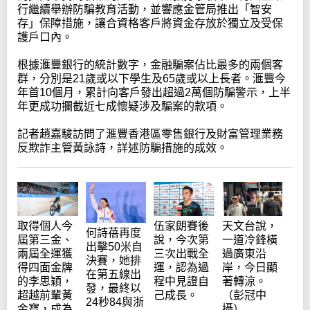
行繼續舉辦防騙教育活動，並響應金管局推出「智安
存」保障措施，讓合資格客戶將資金存放於獨立及受保
護戶口內。
根據滙豐銀行的統計數字，金融騙案佔比最多的兩個客
群，分別是21歲或以下學生及65歲或以上長者。滙豐今
年首10個月，累計向客戶發出超過2萬個防騙警示，上半
年更成功攔截近七成懷疑涉及騙案的款項。
記者趙嘉駿訪問了滙豐香港區零售銀行及財富管理業務
反欺詐主管黃詠詩，詳述防騙措施的成效。
取得個人今
伍家朗賽後
天文台說，
何詩蓓再度
屆第三金、
說，今次第
一道冷鋒橫
出擊50米自
兩屆全運獲
三次出戰全
過廣東沿
決賽，她排
得四面金牌
運，認為過
岸，今日顯
在第五線出
的李思穎，
程中見證自
著轉涼。
發，最終以
超越前輩黃
己成長。
（彭冠中
24秒84與浙
金寶，成為
攝）