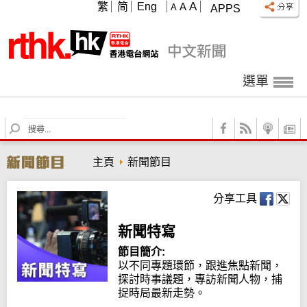
A
繁
简
Eng
A
A
APPS
選單
S
e
a
主頁
新聞節目
r
c
h
分享工具
新聞特寫
節目簡介:
以不同專題環節，跟進焦點新聞，
探討時事議題，專訪新聞人物，捕
捉時局最新走勢。