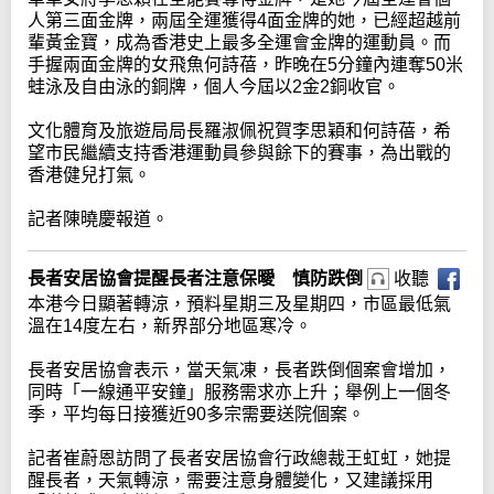
人第三面金牌，兩屆全運獲得4面金牌的她，已經超越前
輩黃金寶，成為香港史上最多全運會金牌的運動員。而
手握兩面金牌的女飛魚何詩蓓，昨晚在5分鐘內連奪50米
蛙泳及自由泳的銅牌，個人今屆以2金2銅收官。
文化體育及旅遊局局長羅淑佩祝賀李思穎和何詩蓓，希
望市民繼續支持香港運動員參與餘下的賽事，為出戰的
香港健兒打氣。
記者陳曉慶報道。
長者安居協會提醒長者注意保曖 慎防跌倒
收聽
本港今日顯著轉涼，預料星期三及星期四，市區最低氣
溫在14度左右，新界部分地區寒冷。
長者安居協會表示，當天氣凍，長者跌倒個案會增加，
同時「一線通平安鐘」服務需求亦上升；舉例上一個冬
季，平均每日接獲近90多宗需要送院個案。
記者崔蔚恩訪問了長者安居協會行政總裁王虹虹，她提
醒長者，天氣轉涼，需要注意身體變化，又建議採用