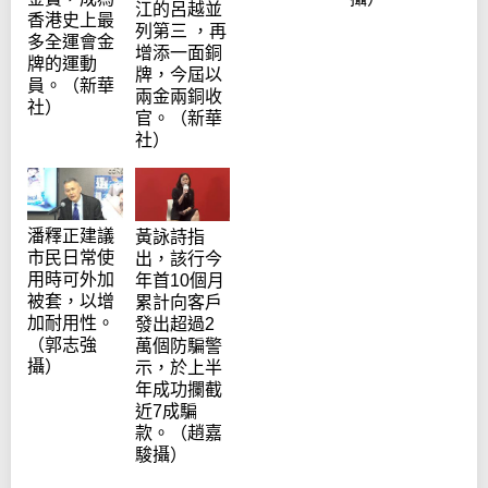
江的呂越並
香港史上最
列第三 ，再
多全運會金
增添一面銅
牌的運動
牌，今屆以
員。（新華
兩金兩銅收
社）
官。（新華
社）
潘釋正建議
黃詠詩指
市民日常使
出，該行今
用時可外加
年首10個月
被套，以增
累計向客戶
加耐用性。
發出超過2
（郭志強
萬個防騙警
攝）
示，於上半
年成功攔截
近7成騙
款。（趙嘉
駿攝）