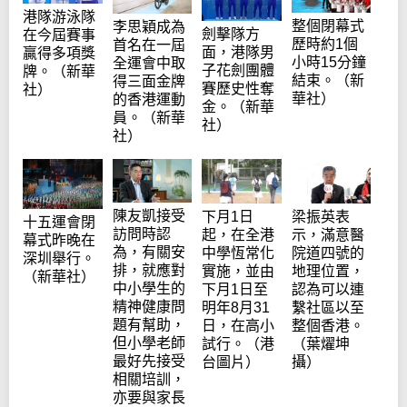
港隊游泳隊
整個閉幕式
李思穎成為
劍擊隊方
在今屆賽事
歷時約1個
首名在一屆
面，港隊男
贏得多項獎
小時15分鐘
全運會中取
子花劍團體
牌。（新華
結束。（新
得三面金牌
賽歷史性奪
社）
華社）
的香港運動
金。（新華
員。（新華
社）
社）
陳友凱接受
下月1日
梁振英表
十五運會閉
訪問時認
起，在全港
示，滿意醫
幕式昨晚在
為，有關安
中學恆常化
院道四號的
深圳舉行。
排，就應對
實施，並由
地理位置，
（新華社）
中小學生的
下月1日至
認為可以連
精神健康問
明年8月31
繫社區以至
題有幫助，
日，在高小
整個香港。
但小學老師
試行。（港
（葉燿坤
最好先接受
台圖片）
攝）
相關培訓，
亦要與家長