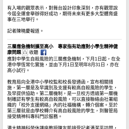
有入場的觀眾表示，對舞台設計印象深刻，亦有觀眾說
今屆全運會舉辦得好成功，期待未來有更多大型體育盛
事在三地舉行。
記者陳曉慶報道。
三層應急機制擴至高小 專家指有助應對小學生精神健
康問題
收聽
應對中學生自殺風險的三層應急機制，下月1日起，在全
港中學恆常化實施，並由下月1日至明年8月31日，亦在
高小試行。
教育局向全港中小學校監和校長發通函，宣布相關措
施，第一層是及早識別及支援有較高自殺風險的學生，
及早提供協助。第二層機制，是一旦校方透過第一層機
制確認有學生有較高自殺風險，可以直接聯絡由社署組
織的「校外支援網絡」內的社福機構，轉介個案。至於
第三層就是由學校轉介有高自殺風險的學生，到醫管局
接受精神科專科門診服務。
港大精神科榮休講座教授陳友凱接受記者潘潔平訪問，