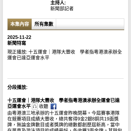
主持人:
新聞部記者
本集內容
所有集數
2025-11-22
新聞特寫
現正播放:
十五運會｜港隊大豐收 學者指粵港澳承辦全
運會已達亞運會水平
Error loading media: File could not be played
分段播放:
十五運會｜港隊大豐收 學者指粵港澳承辦全運會已達
亞運會水平
收聽
由粵港澳三地承辦的十五運會昨晚閉幕。今屆賽事港隊
在競賽項目成績大豐收，總共奪得9金2銀8銅共19面獎
牌，無論金牌數目或者獎牌的總數都創歷屆新高，當中
在單車及游泳項目的成績最好，各收穫3面金牌。其餘包