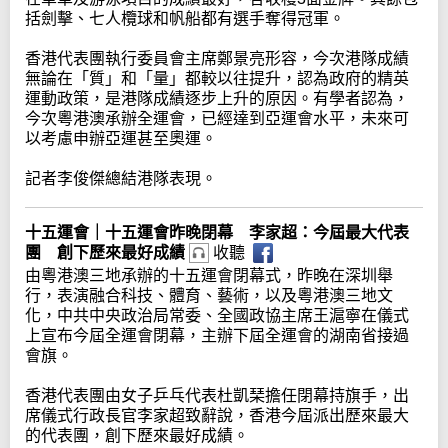
括劍擊、七人欖球和帆船都有選手奪得冠軍。
香港代表團執行委員會主席鄭景亮形容，今次港隊成績
無論在「質」和「量」都較以往提升，認為政府的精英
運動政策，是港隊成績逐步上升的原因。有學者認為，
今次粵港澳承辦全運會，已經達到亞運會水平，未來可
以考慮申辦亞運甚至奧運。
記者李俊傑總結港隊表現。
十五運會｜十五運會昨晚閉幕 李家超：今屆最大代表
團 創下歷來最好成績
收聽
由粵港澳三地承辦的十五運會閉幕式，昨晚在深圳舉
行，表演融合科技、體育、藝術，以及粵港澳三地文
化，中共中央政治局常委、全國政協主席王滬寧在儀式
上宣布今屆全運會閉幕，主辦下屆全運會的湖南省接過
會旗。
香港代表團由女子乒乓代表杜凱琹擔任閉幕持旗手，出
席儀式行政長官李家超致辭說，香港今屆派出歷來最大
的代表團，創下歷來最好成績。