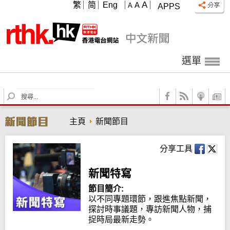
A
繁
简
Eng
A
A
APPS
選單
S
e
a
主頁
新聞節目
r
c
h
分享工具
新聞特寫
節目簡介:
以不同專題環節，跟進焦點新聞，
探討時事議題，專訪新聞人物，捕
捉時局最新走勢。