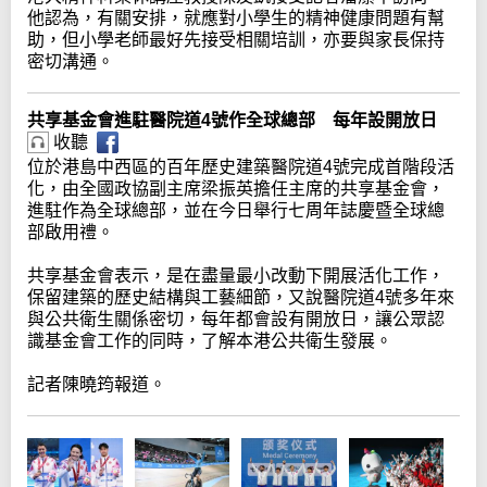
他認為，有關安排，就應對小學生的精神健康問題有幫
助，但小學老師最好先接受相關培訓，亦要與家長保持
密切溝通。
共享基金會進駐醫院道4號作全球總部 每年設開放日
收聽
位於港島中西區的百年歷史建築醫院道4號完成首階段活
化，由全國政協副主席梁振英擔任主席的共享基金會，
進駐作為全球總部，並在今日舉行七周年誌慶暨全球總
部啟用禮。
共享基金會表示，是在盡量最小改動下開展活化工作，
保留建築的歷史結構與工藝細節，又說醫院道4號多年來
與公共衛生關係密切，每年都會設有開放日，讓公眾認
識基金會工作的同時，了解本港公共衛生發展。
記者陳曉筠報道。