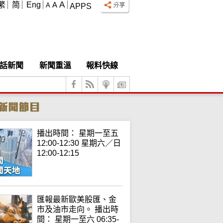
A
繁
简
Eng
A
A
APPS
話新聞
新聞重溫
報料快線
播出時間： 星期一至五
12:00-12:30 星期六／日
12:00-12:15
匯報最新歐美股匯、金
市及油市走向。 播出時
間： 星期一至六 06:35-