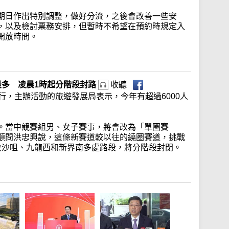
期日作出特別調整，做好分流，之後會改善一些安
，以及檢討票務安排，但暫時不希望在預約時規定入
開放時間。
最多 凌晨1時起分階段封路
收聽
行，主辦活動的旅遊發展局表示，今年有超過6000人
。當中競賽組男、女子賽事，將會改為「單圈賽
顧問洪忠興說，這條新賽道較以往的繞圈賽道，挑戰
尖沙咀、九龍西和新界南多處路段，將分階段封閉。