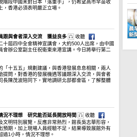
現階段中國未對日本「落重手」，仍希望高市早苗收
上，香港必須表明嚴正立場。
員跟與會者深入交流 獲益良多
收聽
二十屆四中全會精神宣講會，大約500人出席，由中國
員會辦公室副主任祝衛東來港宣講。今日將舉行第二
的「十五五」規劃建議，與香港發展息息相關，兩人
動提問，對香港的發展機遇等議題深入交流，與會者
司長陳茂波陪同下，實地調研北部都會區，了解整體
情況不理想 研究能否延長開放時間
收聽
及文明特別展覽，反應非常熱烈，館長吳志華形容，
出預期，加上現場人員經驗不足，結果導致展館外有
超過1小時，情況不理想。