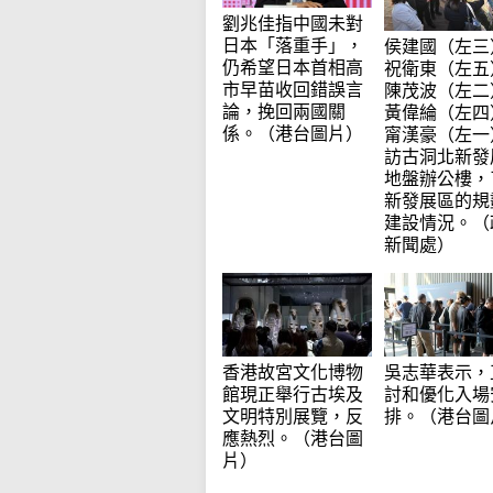
劉兆佳指中國未對
日本「落重手」，
侯建國（左三
仍希望日本首相高
祝衛東（左五
市早苗收回錯誤言
陳茂波（左二
論，挽回兩國關
黃偉綸（左四
係。（港台圖片）
甯漢豪（左一
訪古洞北新發
地盤辦公樓，
新發展區的規
建設情況。（
新聞處）
吳志華表示，
香港故宮文化博物
討和優化入場
館現正舉行古埃及
排。（港台圖
文明特別展覽，反
應熱烈。（港台圖
片）