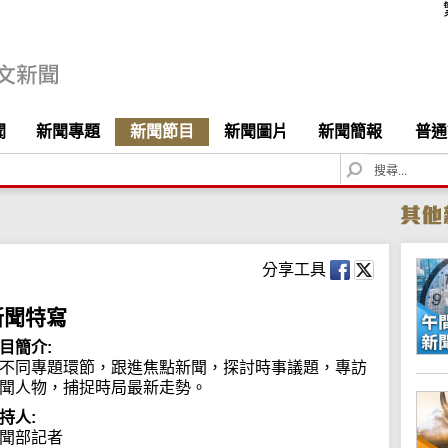
聞
新聞專題
新聞節目
新聞圖片
新聞簡報
普通
S
e
a
r
c
h
分享工具
新聞特寫
目簡介:
不同專題環節，跟進焦點新聞，探討時事議題，專訪
聞人物，捕捉時局最新走勢。
持人:
聞部記者