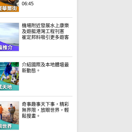
06:45
機場附近發展水上康樂
及遊艇港灣工程刊憲
崔定邦料吸引更多遊客
介紹國際及本地體壇最
新動態。
奇事趣事天下事，精彩
無界限，放眼世界，輕
鬆搜畫。