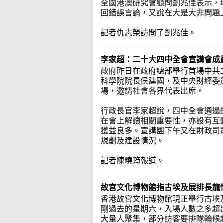
全國港澳研究會顧問劉兆佳表示，
回錯誤言論，又說在大是大非問題
記者仇志榮訪問了劉兆佳。
李家超：二十大四中全會宣講會成
政府昨日在政府總部舉行首場中共
科學院院長侯建國，及中央財經委
場，邀請社會各界代表出席。
行政長官李家超說，四中全會通過
在會上解讀相關重要性，亦設有互
獲益良多。宣講團下午又在財政司
規劃及建設情況。
記者陳曉筠報道。
故宮文化博物館指古埃及展排長龍
香港故宮文化博物館現正舉行古埃
剛過去的星期六，入場人數之多超
大量人聚集，部分訪客要排隊輪候