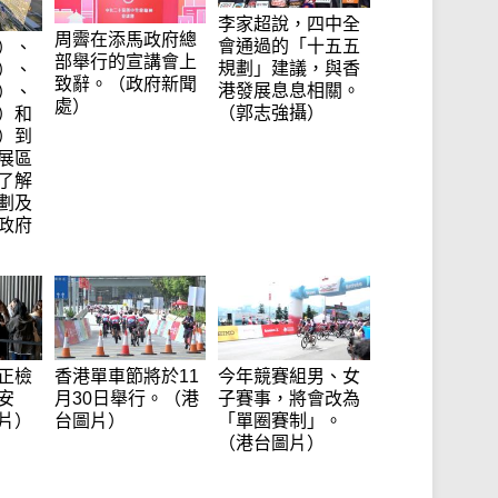
李家超說，四中全
周霽在添馬政府總
會通過的「十五五
）、
部舉行的宣講會上
規劃」建議，與香
）、
致辭。（政府新聞
港發展息息相關。
）、
處）
（郭志強攝）
）和
）到
展區
了解
劃及
政府
正檢
香港單車節將於11
今年競賽組男、女
安
月30日舉行。（港
子賽事，將會改為
片）
台圖片）
「單圈賽制」。
（港台圖片）