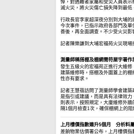
悼，對遇難者家屬和受災人員表示
滅火災，將火災傷亡損失降到最低
行政長官李家超深夜分別到大埔的
今次事件，已指示政府各部門及單
善後，再全面調查。不少受火災影
記者陳樂謙到大埔宏福苑火災現場
測量師稱搭棚及棚網需符屋宇署作
發生五級火的宏福苑正進行大維修
建築維修時，搭棚及外圍蓋上的棚
性亦有要求。
記者王慧蓓訪問了測量師學會建築
是指引或建議，而是具有法律效力
則表示，按照規定，大廈維修外牆
隔1個月檢查1次，確保棚網上的
上月樓價指數連升5個月 分析料
差餉物業估價署公布，上月樓價指數升