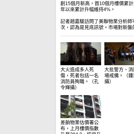
創15個月新高，首10個月樓價累計
年以來累計升幅維持4%。
記者趙嘉駿訪問了美聯物業分析師岑
次，認為是見底訊號。市場對新盤
大火造成多人死
大批警方、消
傷，死者包括一名
場戒備。（鍾
消防員殉職。（孔
攝）
令輝攝）
差餉物業估價署公
布，上月樓價指數