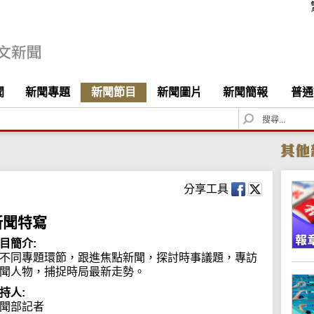
聞
新聞專題
新聞節目
新聞圖片
新聞簡報
普通
S
e
a
r
c
h
分享工具
新聞特寫
目簡介:
不同專題環節，跟進焦點新聞，探討時事議題，專訪
聞人物，捕捉時局最新走勢。
持人:
聞部記者