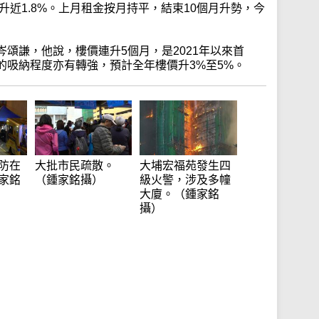
升近1.8%。上月租金按月持平，結束10個月升勢，今
頌謙，他說，樓價連升5個月，是2021年以來首
的吸納程度亦有轉強，預計全年樓價升3%至5%。
防在
大批市民疏散。
大埔宏福苑發生四
家銘
（鍾家銘攝）
級火警，涉及多幢
大廈。（鍾家銘
攝）