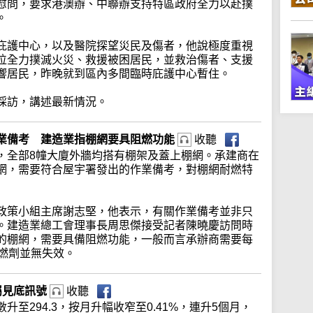
慰問，要求港澳辦、中聯辦支持特區政府全力以赴撲
。
庇護中心，以及醫院探望災民及傷者，他說極度重視
位全力撲滅火災、救援被困居民，並救治傷者、支援
響居民，昨晚就到區內多間臨時庇護中心暫住。
採訪，講述最新情況。
業備考 建造業指棚網要具阻燃功能
收聽
，全部8幢大廈外牆均搭有棚架及蓋上棚網。承建商在
網，需要符合屋宇署發出的作業備考，對棚網耐燃特
政策小組主席謝志堅，他表示，有關作業備考並非只
。建造業總工會理事長周思傑接受記者陳曉慶訪問時
的棚網，需要具備阻燃功能，一般而言承辦商需要每
阻燃劑並無失效。
屬見底訊號
收聽
至294.3，按月升幅收窄至0.41%，連升5個月，