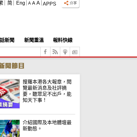
A
繁
简
Eng
A
A
APPS
話新聞
新聞重溫
報料快線
搜羅本港各大報章，閱
覽最新消息及社評摘
要，聽眾足不出戶，能
知天下事！
介紹國際及本地體壇最
新動態。