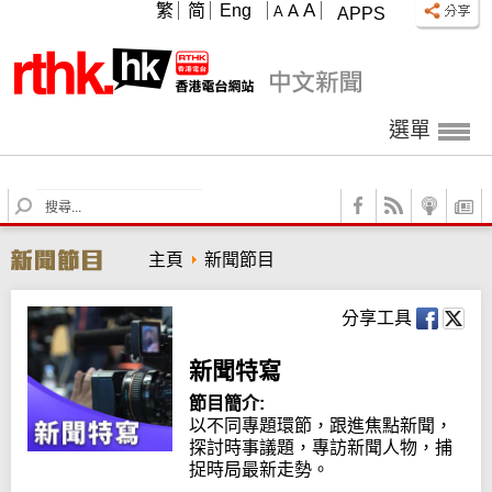
A
繁
简
Eng
A
A
APPS
選單
S
e
a
主頁
新聞節目
r
c
h
分享工具
新聞特寫
節目簡介:
以不同專題環節，跟進焦點新聞，
探討時事議題，專訪新聞人物，捕
捉時局最新走勢。