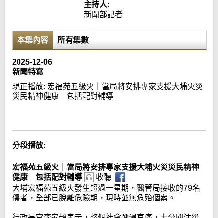
主持人:
新聞部記者
本集內容
所有集數
2025-12-06
新聞特寫
現正播放:
宏福苑五級火｜當局將安排專家支援大埔火災
災民精神健康 包括配對輔導
Error loading media: File could not be played
分段播放:
宏福苑五級火｜當局將安排專家支援大埔火災災民精神
健康 包括配對輔導
收聽
大埔宏福苑五級火發生超過一星期，醫管局接收的79名
傷者，全部已脫離危險期，現時並無危殆個案。
行政長官李家超表示，整個社會彌漫哀痛，十分關注災