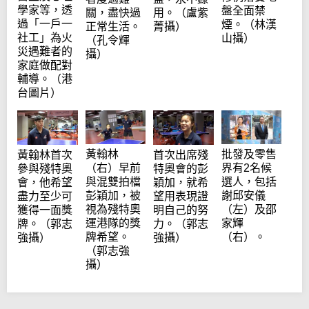
學家等，透
盤全面禁
關，盡快過
用。（盧紫
過「一戶一
煙。（林漢
正常生活。
菁攝）
社工」為火
山攝）
（孔令輝
災遇難者的
攝）
家庭做配對
輔導。（港
台圖片）
黃翰林
批發及零售
黃翰林首次
首次出席殘
（右）早前
界有2名候
參與殘特奧
特奧會的彭
與混雙拍檔
選人，包括
會，他希望
穎加，就希
彭穎加，被
謝邱安儀
盡力至少可
望用表現證
視為殘特奧
（左）及邵
獲得一面獎
明自己的努
運港隊的獎
家輝
牌。（郭志
力。（郭志
牌希望。
（右）。
強攝）
強攝）
（郭志強
攝）