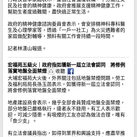
民及社會的精神健康，政府會推展支援精神健康工作，
幫助生者度過難關，盡快過正常生活。
政府的精神健康諮詢委員會表示，會安排精神科專科醫
生及心理學家等，透過「一戶一社工」為火災遇難者的
家庭做配對輔導，預料有關工作會持續一段時間。
記者林漢山報道。
宏福苑五級火｜政府指如獲新一屆立法會認同 將修例
落實地盤全面禁煙
收聽
大埔宏福苑大火後，外界關注包括地盤禁煙問題。勞工
及福利局局長孫玉菡表示，如獲得新一屆立法會認同，
將會修例落實地盤全面禁煙。
地產建設商會表示，幾乎全部會員贊成地盤全面禁煙，
部分地盤已嚴格執行，違者永不錄用。有工人表示歡
迎，可減少隱患。有吸煙的工友亦認為做法合理，唯有
「食少支」。
有立法會議員指出，如得到業界和輿論支持，應盡早推