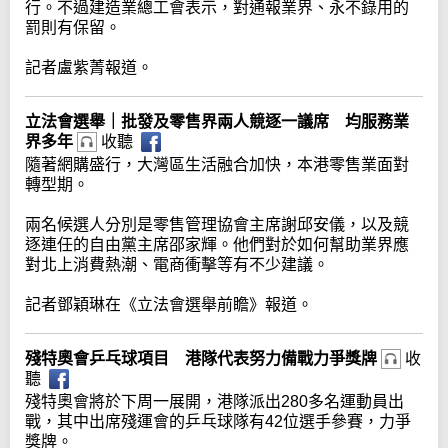
行。不過建造業總工會表示，對通報業界、永不錄用的
罰則有保留。
記者盧紫菁報道。
立法會選舉｜批發及零售界兩人競逐一議席 均服務業
界多年
收聽
隨著網購盛行，大灣區生活融合加快，本港零售業面對
轉型期。
兩名候選人分別是零售管理協會主席謝邱安儀，以及競
逐連任的自由黨主席邵家輝。他們對於如何幫助業界應
對北上消費熱潮、電商衝擊等有不少建議。
記者鄧穎琳在《立法會選舉前瞻》報道。
殘特奧會乒乓球項目 港隊代表努力備戰力爭獎牌
收
聽
殘特奧會將於下周一展開，港隊派出280多名運動員出
戰，其中出席殘運會的乒乓球隊有42位選手參賽，力爭
獎牌。