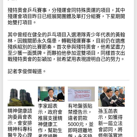
殘特奧會乒乓賽事，分殘運會同特殊奧運的項目，其中
殘運會項目昨日已經展開團體及單打分組賽，下星期開
始雙打項目。
其中曾經在健全的乒乓項目入選港隊青少年代表的黃翰
林，因髖關節永久傷患，轉戰殘運賽事，目前仍在適應
殘疾組別的比賽節奏。首次參與殘特奧會，他希望盡力
至少獲一面獎牌。而夥拍他參加混雙項目，同樣首次出
戰殘特奧會的彭穎加，就希望用表現證明自己的努力。
記者李俊傑報道。
李家超表
有地盤張貼
精神健康諮
孫玉菡表
示，政府會
禁煙告示，
詢委員會表
示，如獲得
推展支援精
違者罰款
示，會安排
新一屆立法
神健康工
5000元，並
精神科專科
會認同，將
作，幫助生
即時趕離地
醫生及心理
修例落實地
者度過難
盤，永不錄