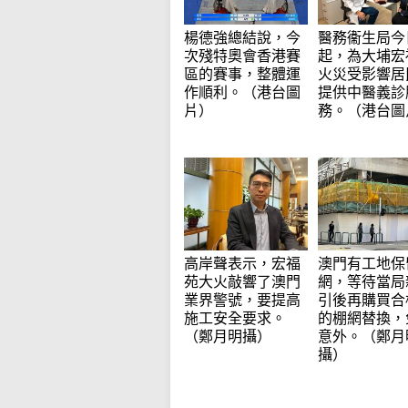
楊德強總結說，今
醫務衞生局今
次殘特奧會香港賽
起，為大埔宏
區的賽事，整體運
火災受影響居
作順利。（港台圖
提供中醫義診
片）
務。（港台圖
高岸聲表示，宏福
澳門有工地保
苑大火敲響了澳門
網，等待當局
業界警號，要提高
引後再購買合
施工安全要求。
的棚網替換，
（鄭月明攝）
意外。（鄭月
攝）