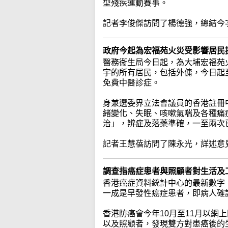
型殘疾運動賽事。
記者李俊傑訪問了楊德強，總結今
政府今起為宏福苑火災受影響居民
醫務衞生局今日起，為大埔宏福苑
宇的所有居民，包括外傭，今日起至
免費中醫診症。
身兼選委界立法會議員的香港註冊
緒變化、失眠、咳嗽氣喘及各種痛
治」，辨症及落藥準確，一至兩次
記者王慧蓓訪問了陳永光，詳述意
調查指癌症患者與照顧者對生活及
香港癌症資料統計中心的最新數字，
一成是早發性癌症患者，即病人確
香港防癌會今年10月至11月以網
以及照顧者，發現雙方對患癌後的