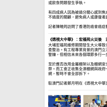
或飲食問題發生爭執。
有四成病人因為被過分關心感到焦
不過度的關顧，避免病人或康復者
記者陳曉筠訪問了香港防癌會癌症
《透視大中華》：宏福苑火災後
大埔宏福苑維修期間發生大火導致
查整治。有工程專業背景的澳門立
警鐘，但相信未來各個環節多行一
至於應否改用金屬棚架以及棚網安
弊。而工會正收集全澳棚網與政府
網，暫時不會全部拆下。
駐澳門記者鄭月明在《透視大中華