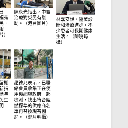
陳永光指出，中醫
日
治療對災民有幫
福苑
林嘉安說，隨著診
助。（港台圖片）
民，
斷和治療進步，不
服
少患者可長期健康
片）
生活。（陳曉筠
攝）
留棚
趙德兆表示，已聯
新指
絡會員收集正在使
標準
用棚網與政府一起
免生
檢測，找出符合阻
明
燃標準的供應商名
單再替換現有棚
網。（鄭月明攝）