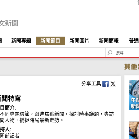
聞
新聞專題
新聞節目
新聞圖片
新聞簡報
普通
S
e
a
r
c
h
分享工具
新聞特寫
目簡介:
不同專題環節，跟進焦點新聞，探討時事議題，專訪
聞人物，捕捉時局最新走勢。
持人:
聞部記者