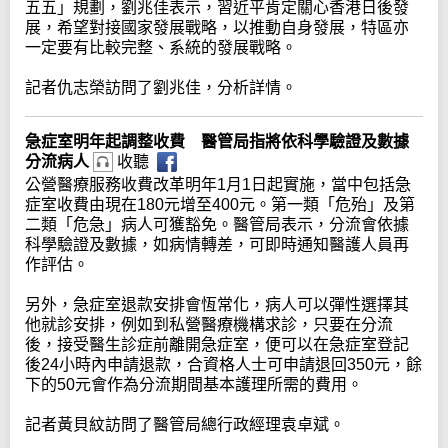
五五」規劃，劉兆佳表示，習近平肯定關心香港日後發
展，希望對接國家發展戰略，以推動自身發展，特區亦
一定要有比較完整、系統的發展戰略。
記者仇志榮訪問了劉兆佳，分析詳情。
急症室明年起調整收費 醫管局指將依科學驗證及數據
分流病人
收聽
公營醫療服務收費改革明年1月1日起實施，當中包括急
症室收費由現在180元增至400元。第一類「危殆」及第
二類「危急」病人可獲豁免。醫管局表示，分流會依據
科學驗證及數據，如病情轉差，可即時通知醫護人員再
作評估。
另外，急症室退款安排會恆常化，病人可以彈性選擇其
他就診安排，例如到私營醫療機構求診，只要在分流
後，接受醫生診症前離開急症室，便可以在急症室登記
後24小時內申請退款，合資格人士可申請退回350元，餘
下的50元會作為分流期間基本護理所需的費用。
記者黃貝紋訪問了醫管局總行政經理袁卓斌。