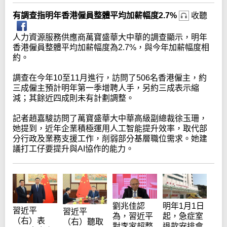
有調查指明年香港僱員整體平均加薪幅度2.7%
收聽
人力資源服務供應商萬寶盛華大中華的調查顯示，明年
香港僱員整體平均加薪幅度為2.7%，與今年加薪幅度相
約。
調查在今年10至11月進行，訪問了506名香港僱主，約
三成僱主預計明年第一季增聘人手，另約三成表示縮
減；其餘近四成則未有計劃調整。
記者趙嘉駿訪問了萬寶盛華大中華高級副總裁徐玉珊，
她提到，近年企業積極運用人工智能提升效率，取代部
分行政及業務支援工作，削弱部分基層職位需求。她建
議打工仔要提升與AI協作的能力。
劉兆佳認
明年1月1日
習近平
習近平
為，習近平
起，急症室
（右）表
（右）聽取
對李家超整
退款安排會