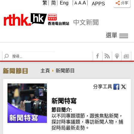
A
繁
简
Eng
A
A
APPS
選單
S
e
a
主頁
新聞節目
r
c
h
分享工具
新聞特寫
節目簡介:
以不同專題環節，跟進焦點新聞，
探討時事議題，專訪新聞人物，捕
捉時局最新走勢。