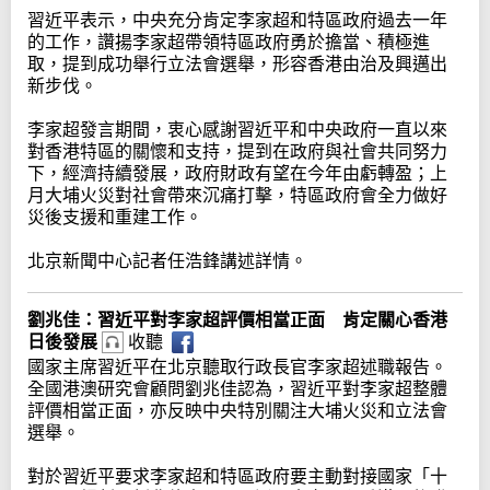
習近平表示，中央充分肯定李家超和特區政府過去一年
的工作，讚揚李家超帶領特區政府勇於擔當、積極進
取，提到成功舉行立法會選舉，形容香港由治及興邁出
新步伐。
李家超發言期間，衷心感謝習近平和中央政府一直以來
對香港特區的關懷和支持，提到在政府與社會共同努力
下，經濟持續發展，政府財政有望在今年由虧轉盈；上
月大埔火災對社會帶來沉痛打擊，特區政府會全力做好
災後支援和重建工作。
北京新聞中心記者任浩鋒講述詳情。
劉兆佳：習近平對李家超評價相當正面 肯定關心香港
日後發展
收聽
國家主席習近平在北京聽取行政長官李家超述職報告。
全國港澳研究會顧問劉兆佳認為，習近平對李家超整體
評價相當正面，亦反映中央特別關注大埔火災和立法會
選舉。
對於習近平要求李家超和特區政府要主動對接國家「十