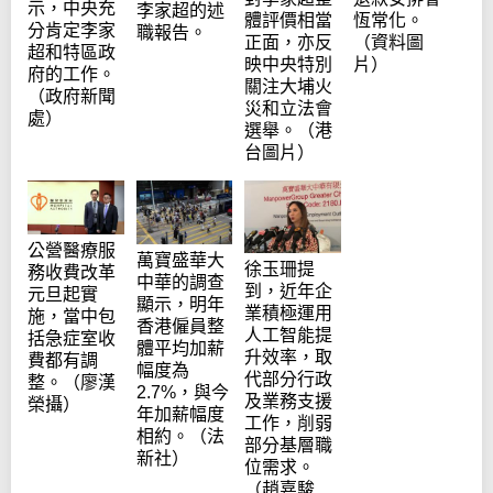
示，中央充
李家超的述
體評價相當
恆常化。
分肯定李家
職報告。
正面，亦反
（資料圖
超和特區政
映中央特別
片）
府的工作。
關注大埔火
（政府新聞
災和立法會
處）
選舉。（港
台圖片）
公營醫療服
萬寶盛華大
徐玉珊提
務收費改革
中華的調查
到，近年企
元旦起實
顯示，明年
業積極運用
施，當中包
香港僱員整
人工智能提
括急症室收
體平均加薪
升效率，取
費都有調
幅度為
代部分行政
整。（廖漢
2.7%，與今
及業務支援
榮攝）
年加薪幅度
工作，削弱
相約。（法
部分基層職
新社）
位需求。
（趙嘉駿