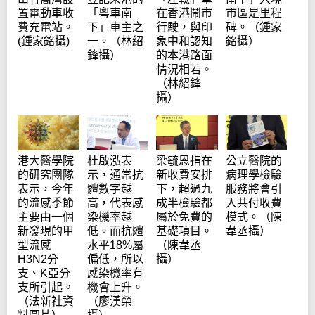
置電動車收
「粵車南
在香港鬧市
市區是里程
費充電站。
下」車主之
行駛，與印
碑。（鍾家
(鍾家銘攝)
一。（林紹
象中和認知
銘攝）
鋒攝）
的本港路面
情況相若。
（林紹鋒
攝）
杜啟泓表
梁毓恩指在
公立醫院的
港大醫學院
示，通常抗
新收費安排
病理學檢驗
的研究團隊
體數字越
下，超過九
服務將會引
表示，今年
高，代表感
成半檢驗都
入共付收費
的流感季節
染機率越
屬於免費的
模式。（陳
主要由一個
低。而抗體
基礎項目。
韋丞攝）
新發現的甲
水平18%屬
（陳韋丞
型流感
偏低，所以
攝）
H3N2分
感染機率有
支、K亞分
機會上升。
支所引起。
（廖漢榮
（法新社資