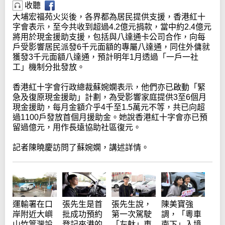
收聽
大埔宏福苑火災後，各界都為居民提供支援，香港紅十
字會表示，至今共收到超過4.2億元捐款，當中約2.4億元
將用於現金援助支援，包括與八達通卡公司合作，向每
戶受影響居民派發6千元面額的專屬八達通，同住外傭就
獲發3千元面額八達通，預計明年1月透過「一戶一社
工」機制分批發放。
香港紅十字會行政總裁蘇婉嫻表示，他們亦已啟動「緊
急及復原現金援助」計劃，為受影響家庭提供3至6個月
現金援助，每月金額介乎4千至1.5萬元不等，共已向超
過1100戶發放首個月援助金。她說香港紅十字會亦已預
留過億元，用作長遠協助社區復元。
記者陳曉慶訪問了蘇婉嫻，講述詳情。
運輸署在口
張先生是首
張先生說，
陳美寶強
岸附近大嶼
批成功預約
第一次駕駛
調，「粵車
山竹篙灣設
登記來港的
「左軚」車
南下」入境