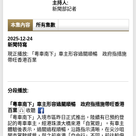
主持人:
新聞部記者
本集內容
所有集數
2025-12-24
新聞特寫
現正播放:
「粵車南下」車主形容過關順暢 政府指措施
帶旺香港百業
Error loading media: File could not be played
分段播放:
「粵車南下」車主形容過關順暢 政府指措施帶旺香港
百業
收聽
「粵車南下」入境市區昨日正式推出，陸續有已預約登
記的粵車車主，經港珠澳大橋來港「自駕遊」。有車主
體驗後表示，過關過程順暢，沿路指示清晰，在尖沙咀
鬧市駕駛感覺，與之前來港「自由行」不同，前往較偏