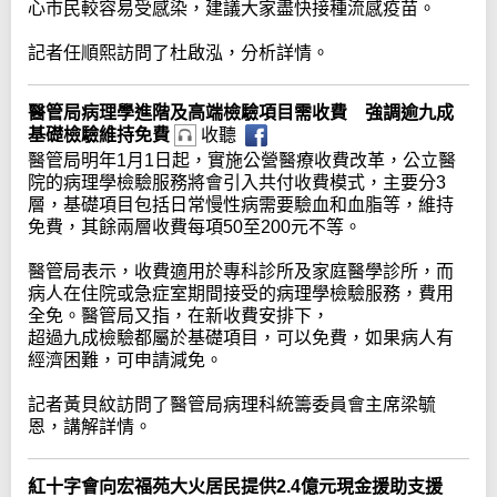
心市民較容易受感染，建議大家盡快接種流感疫苗。
記者任順熙訪問了杜啟泓，分析詳情。
醫管局病理學進階及高端檢驗項目需收費 強調逾九成
基礎檢驗維持免費
收聽
醫管局明年1月1日起，實施公營醫療收費改革，公立醫
院的病理學檢驗服務將會引入共付收費模式，主要分3
層，基礎項目包括日常慢性病需要驗血和血脂等，維持
免費，其餘兩層收費每項50至200元不等。
醫管局表示，收費適用於專科診所及家庭醫學診所，而
病人在住院或急症室期間接受的病理學檢驗服務，費用
全免。醫管局又指，在新收費安排下，
超過九成檢驗都屬於基礎項目，可以免費，如果病人有
經濟困難，可申請減免。
記者黃貝紋訪問了醫管局病理科統籌委員會主席梁毓
恩，講解詳情。
紅十字會向宏福苑大火居民提供2.4億元現金援助支援