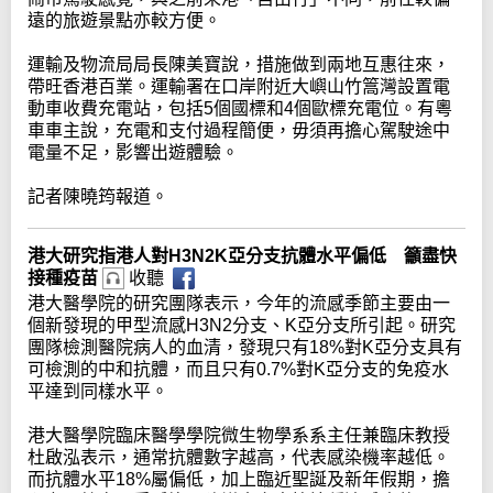
遠的旅遊景點亦較方便。
運輸及物流局局長陳美寶說，措施做到兩地互惠往來，
帶旺香港百業。運輸署在口岸附近大嶼山竹篙灣設置電
動車收費充電站，包括5個國標和4個歐標充電位。有粵
車車主說，充電和支付過程簡便，毋須再擔心駕駛途中
電量不足，影響出遊體驗。
記者陳曉筠報道。
港大研究指港人對H3N2K亞分支抗體水平偏低 籲盡快
接種疫苗
收聽
港大醫學院的研究團隊表示，今年的流感季節主要由一
個新發現的甲型流感H3N2分支、K亞分支所引起。研究
團隊檢測醫院病人的血清，發現只有18%對K亞分支具有
可檢測的中和抗體，而且只有0.7%對K亞分支的免疫水
平達到同樣水平。
港大醫學院臨床醫學學院微生物學系系主任兼臨床教授
杜啟泓表示，通常抗體數字越高，代表感染機率越低。
而抗體水平18%屬偏低，加上臨近聖誕及新年假期，擔