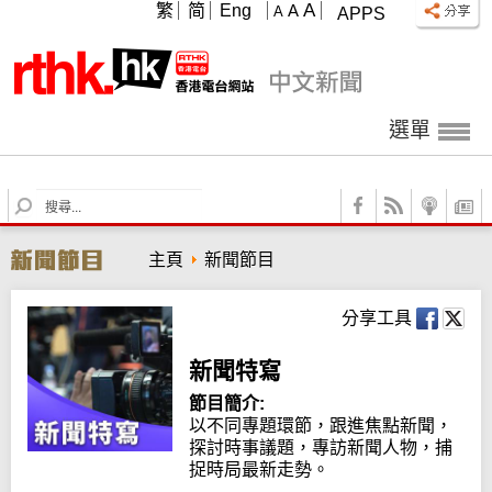
A
繁
简
Eng
A
A
APPS
選單
S
e
a
主頁
新聞節目
r
c
h
分享工具
新聞特寫
節目簡介:
以不同專題環節，跟進焦點新聞，
探討時事議題，專訪新聞人物，捕
捉時局最新走勢。