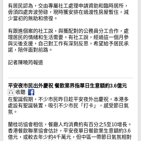
有居民認為，交由專屬社工處理申請資助和臨時居所，
毋須四處奔波勞碌，現時獲安排在過渡性房屋暫住，減
少當初的無助和傍徨。
有跟進個案的社工說，與獲配對的公務員分工合作，處
理居民的情緒和生活需要。有社工說，經過這一個月參
與災後支援，自己對工作有深刻反思，希望給予居民承
諾，陪伴面對前路。
記者陳曉筠報道
平安夜市民出外慶祝 餐飲業界指單日生意額約3.6億元
收聽
在聖誕假期，不少市民昨日趁平安夜外出慶祝，本港多
處設有聖誕裝置，吸引不少市民「打卡」，感受節日氣
氛。
蘭桂坊協會相信，餐廳人均消費約有百分之5至10增長。
香港餐飲聯業協會估計，平安夜單日餐飲業生意額約3.6
億元，或較去年少約4千萬元，但中區一帶節日氣氛相對