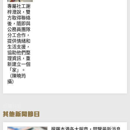
專屬社工謝
梓澄說，雙
方取得聯絡
後，隨即與
公務員團隊
分工合作，
提供情緒和
生活支援，
協助他們整
理資訊，重
新建立一個
「家」。
（陳曉筠
攝）
新聞特寫
搜羅本港各大報章，閱覽最新消息