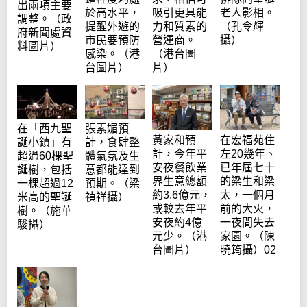
出兩項主要
於高水平，
吸引更具能
老人影相。
調整。（政
提醒外遊的
力和質素的
（孔令輝
府新聞處資
市民要預防
營運商。
攝）
料圖片）
感染。（港
（港台圖
台圖片）
片）
在「西九聖
張素媚預
黃家和預
在宏福苑住
誕小鎮」有
計，食肆整
計，今年平
左20幾年、
超過60棵聖
體氣氛及生
安夜餐飲業
已年屆七十
誕樹，包括
意都能達到
界生意總額
的梁生和梁
一棵超過12
預期。（梁
約3.6億元，
太，一個月
米高的聖誕
禎祥攝）
或較去年平
前的大火，
樹。（施華
安夜約4億
一夜間失去
駿攝）
元少。（港
家園。（陳
台圖片）
曉筠攝）02