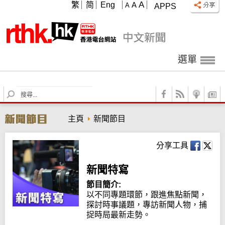
A
繁
简
Eng
A
A
APPS
選單
S
e
a
主頁
新聞節目
r
c
h
分享工具
新聞特寫
節目簡介:
以不同專題環節，跟進焦點新聞，
探討時事議題，專訪新聞人物，捕
捉時局最新走勢。