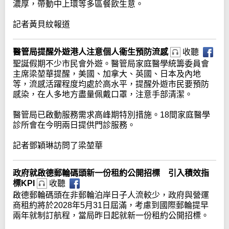
濃厚，帶動中上環等多區餐飲生意。
記者黃貝紋報道
醫管局提醒外遊港人注意個人衞生預防流感
收聽
聖誕假期不少市民會外遊。醫管局家庭醫學統籌委員會
主席梁堃華提醒，美國、加拿大、英國、日本及內地
等，流感活躍程度均處於高水平，提醒外遊市民要預防
感染，在人多地方盡量佩戴口罩，注意手部清潔。
醫管局已啟動服務需求高峰期特別措施。18間家庭醫學
診所會在今明兩日提供門診服務。
記者鄧穎琳訪問了梁堃華
政府就啟德郵輪碼頭新一份租約公開招標 引入積效指
標KPI
收聽
啟德郵輪碼頭在非郵輪泊岸日子人流較少，政府與營運
商租約將於2028年5月31日屆滿，考慮到國際郵輪提早
兩年就制訂航程，當局昨日起就新一份租約公開招標。