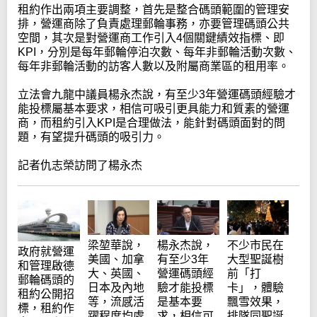
租約作出兩項主要調整，首先是整合碼頭範圍的管理安
排，營運商除了負責處理郵輪事務，亦要管理碼頭公共
空間，其次是對營運商工作引入4個關鍵績效指標、即
KPI，分別是每年郵輪停泊次數、每年非郵輪活動次數、
每年非郵輪活動的訪客人數以及附屬商業區的租用率。
立法會九龍中議員楊永杰說，有至少3年營運碼頭經驗才
能投標屬基本要求，相信可吸引更具能力和質素的營運
商，而租約引入KPI是合理做法，能針對碼頭面對的問
題，有望提升碼頭的吸引力。
記者仇志榮訪問了楊永杰
梁堃華說，
楊永杰說，
不少市民在
政府就營運
美國、加拿
有至少3年
大型聖誕樹
和管理啟德
大、英國、
營運碼頭經
前「打
郵輪碼頭的
日本及內地
驗才能投標
卡」，體驗
租約公開招
等，流感活
是基本要
飄雪效果，
標，租約作
躍程度均處
求，相信可
排隊同聖誕