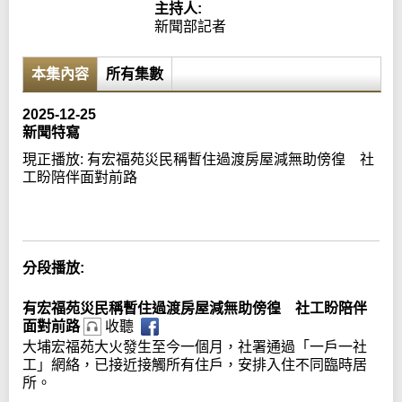
主持人:
新聞部記者
本集內容
所有集數
2025-12-25
新聞特寫
現正播放:
有宏福苑災民稱暫住過渡房屋減無助傍徨 社
工盼陪伴面對前路
Error loading media: File could not be played
分段播放:
有宏福苑災民稱暫住過渡房屋減無助傍徨 社工盼陪伴
面對前路
收聽
大埔宏福苑大火發生至今一個月，社署通過「一戶一社
工」網絡，已接近接觸所有住戶，安排入住不同臨時居
所。