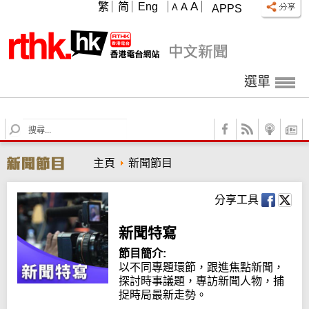
A
繁
简
Eng
A
A
APPS
選單
S
e
a
主頁
新聞節目
r
c
h
分享工具
新聞特寫
節目簡介:
以不同專題環節，跟進焦點新聞，
探討時事議題，專訪新聞人物，捕
捉時局最新走勢。