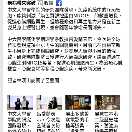
疾病帶來突破
收聽
中文大學醫學院的研究團隊發現，免疫系統中的Treg細
胞，能夠刺激「染色質調控蛋白MRG15」的數量增長，
促進心臟細胞再生。但這種修復和再生能力只是在新生
嬰兒身上短暫出現，並會隨著年齡增長而消失。
中大醫學院化學病理學系教授呂愛蘭表示，今次是全球
首次發現這項心肌再生的關鍵機制，目前已在實驗室新
生小鼠身上完成相關研究，並發現人類與小鼠的情況一
致。研究團隊期望日後進行人類臨床研究，繼而透過在
心臟注射MRG15疫苗，促進心肌細胞再生，為治療心肌
梗塞、心臟衰竭等多種心臟疾病，帶來新突破。
記者林漢山訪問了呂愛蘭。
中文大學醫
呂愛蘭表
展出多齣警
展覽在本港
學院的研究
示，今次是
察電影的手
二級歷史建
團隊發現，
全球首次發
槍等道具。
築、舊油麻
免疫系統中
現這項心肌
（盧紫菁
地警署原址