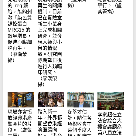
的Treg 細
再生的關鍵
攝）
舉行。（盧
胞，能夠刺
機制，目前
紫菁攝）
激「染色質
已在實驗室
調控蛋白
新生小鼠身
MRG15 的
上完成相關
數量增長，
研究，並發
促進心臟細
現人類與小
胞再生。
鼠的情況一
（廖漢榮
致。研究團
攝）
隊期望日後
進行人類臨
床研究。
（廖漢榮
攝）
踏入新一
現場亦會播
麥萃才估
李家超在立
年，外界都
放經典港產
計，隨住各
法會綜合大
期望香港經
警匪片的片
項稅收會在
樓會議廳為
濟繼續向
段。（盧紫
這個季度入
第八屆立法
好。（港台