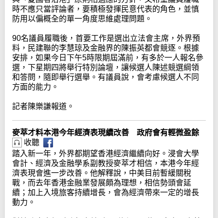
時不應只當評論者，要積極發揮民意代表的角色，並慎
防用以偏概全的單一角度思維處理問題。
90名議員履職後，首要工作是選出立法會主席，外界預
料，民建聯的李慧琼及金融界的陳振英都會競逐。根據
安排，如果今日下午5時限期屆滿前，有多於一人報名參
選，下星期四將舉行特別論壇，讓候選人陳述競選綱領
和答問，隨即舉行選舉。有議員說，會考慮候選人不同
方面的能力。
記者陳樂謙報道。
麥萃才料本港今年經濟表現續改善 政府會有輕微盈餘
收聽
踏入新一年，外界都期望香港經濟繼續向好。浸會大學
會計、經濟及金融學系副教授麥萃才相信，本港今年經
濟表現會進一步改善。他解釋說，中美目前暫緩關稅
戰，而去年香港金融業發展頗為理想，相信勢頭會延
續；加上入境旅客持續增長，會為經濟帶來一定的增長
動力。