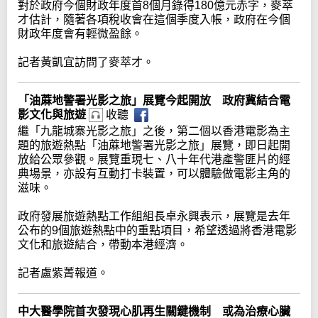
對於政府今個財政年度首8個月錄得180億元赤字，麥萃
才估計，隨著各項稅收會在這個季度入帳，政府在今個
財政年度會有輕微盈餘。
記者黃凱宜訪問了麥萃才。
「油蔴地警署光影之旅」展覽今起開放 政府冀結合電
影文化與旅遊
收聽
繼「九龍城寨光影之旅」之後，第二個以香港電影為主
題的旅遊熱點「油蔴地警署光影之旅」展覽，即日起開
放給公眾參觀。展覽重現七、八十年代港產警匪片的經
典場景，亦設有互動打卡裝置，可以體驗做電影主角的
滋味。
政府發展旅遊熱點工作組組長卓永興表示，展覽是去年
公布的9個旅遊熱點中的重點項目，希望透過將香港電影
文化和旅遊結合，帶動本港經濟。
記者盧紫菁報道。
中大醫學院首次發現心肌再生關鍵機制 或為治療心臟