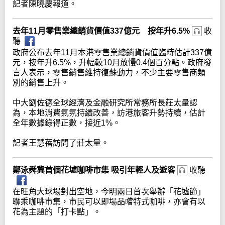
記者陳曉慶報道。
去年11月零售業總銷貨價值337億元 按年升6.5%
收
聽
政府公布去年11月本港零售業總銷貨價值臨時估計337億
元，按年升6.5%，升幅較10月放慢0.4個百分點。政府發
言人表示，零售銷售維持復蘇動力，不少主要零售商類
別的銷售上升。
中大劉佐德全球經濟及金融研究所常務所長莊太量認
為，本地消費氣氛持續改善，訪港旅客升勢持續，估計
全年數據錄得正數，接近1%。
記者王慧蓓訪問了莊太量。
鄭泳舜冀首個花墟咖啡市集 吸引年輕人及遊客
收聽
在旺角大球場對出空地，今明兩日首次舉辦「花墟節」
聯乘咖啡市集，市民可以即場品嚐特式咖啡，亦會有以
花為主題的「打卡點」。