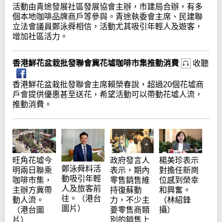
活動由青途發展社區發展協會主辦，市建局合辦，有多
個本地咖啡品牌商戶等參與。青途執委會主席、民建聯
立法會議員鄭泳舜相信，活動尤其吸引年輕人及遊客，
增加社區活力。
香港鮮花盆栽批發聯會冀花墟咖啡市集推動消費
收聽
香港鮮花盆栽批發聯會主席賴榮春說，超過20個花墟商
戶會提供優惠甚至送花，希望活動可以帶動花墟人流，
推動消費。
旺角花墟今
政府發言人
楊美珍表示
鄭泳舜料活
明兩日聯乘
表示，期內
對擔任新崗
動吸引年輕
咖啡市集，
零售銷售維
位感到榮幸
人及旅客前
主辦方冀帶
持復蘇動
和興奮。
往。（港台
動人流。
力，不少主
（林紹鋒
圖片）
（港台圖
要零售商類
攝）
片）
別的銷售上