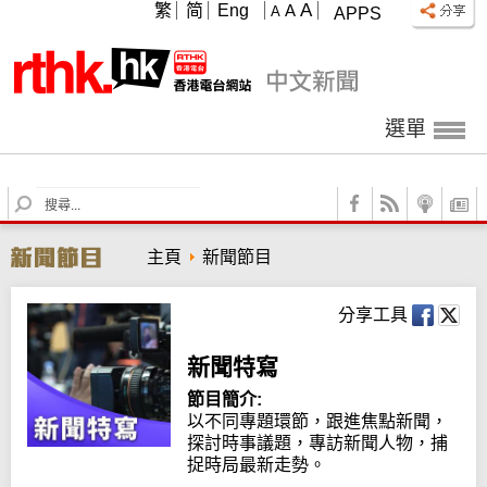
A
繁
简
Eng
A
A
APPS
選單
S
e
a
主頁
新聞節目
r
c
h
分享工具
新聞特寫
節目簡介:
以不同專題環節，跟進焦點新聞，
探討時事議題，專訪新聞人物，捕
捉時局最新走勢。