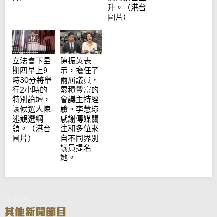
升。（港台
圖片）
立法會下星
陳振英表
期四早上9
示，擔任了
時30分將舉
兩屆議員，
行2小時的
累積豐富的
特別論壇，
會議主持經
讓候選人陳
驗。李慧琼
述競選綱
感謝傳媒關
領。（港台
注和多位來
圖片）
自不同界別
議員提名
她。
新聞特寫