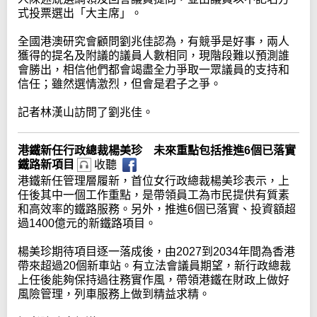
式投票選出「大主席」。
全國港澳研究會顧問劉兆佳認為，有競爭是好事，兩人
獲得的提名及附議的議員人數相同，現階段難以預測誰
會勝出，相信他們都會竭盡全力爭取一眾議員的支持和
信任；雖然選情激烈，但會是君子之爭。
記者林漢山訪問了劉兆佳。
港鐵新任行政總裁楊美珍 未來重點包括推進6個已落實
鐵路新項目
收聽
港鐵新任管理層履新，首位女行政總裁楊美珍表示，上
任後其中一個工作重點，是帶領員工為市民提供有質素
和高效率的鐵路服務。另外，推進6個已落實、投資額超
過1400億元的新鐵路項目。
楊美珍期待項目逐一落成後，由2027到2034年間為香港
帶來超過20個新車站。有立法會議員期望，新行政總裁
上任後能夠保持過往務實作風，帶領港鐵在財政上做好
風險管理，列車服務上做到精益求精。