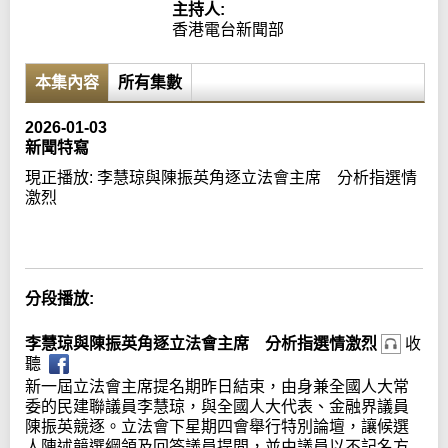
主持人:
香港電台新聞部
本集內容
所有集數
2026-01-03
新聞特寫
現正播放:
李慧琼與陳振英角逐立法會主席 分析指選情
激烈
Error loading media: File could not be played
分段播放:
李慧琼與陳振英角逐立法會主席 分析指選情激烈
收
聽
新一屆立法會主席提名期昨日結束，由身兼全國人大常
委的民建聯議員李慧琼，與全國人大代表、金融界議員
陳振英競逐。立法會下星期四會舉行特別論壇，讓候選
人陳述競選綱領及回答議員提問，並由議員以不記名方