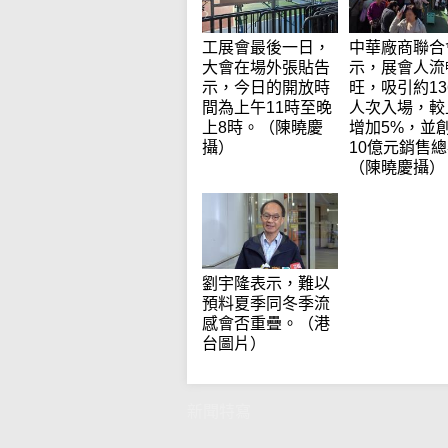
工展會最後一日，
中華廠商聯合
大會在場外張貼告
示，展會人流
示，今日的開放時
旺，吸引約13
間為上午11時至晚
人次入場，較
上8時。（陳曉慶
增加5%，並
攝）
10億元銷售
（陳曉慶攝）
劉宇隆表示，難以
預料夏季同冬季流
感會否重疊。（港
台圖片）
新聞特寫