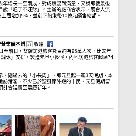
去年增長一至兩成，對成績感到滿意，又說即使最後
戶說「旺丁不旺財」。主辦的廠商會表示，展會人流
較上屆增加5%，並創下約港幣10億元銷售總額。
業營業額不錯
收聽
日至前日，整體訪港旅客數目約有95萬人次，比去年
「調休」安排，製造元旦小長假，內地訪港旅客超過74
示，剛過去的「小長周」、即元旦起一連3天假期，本
地訪港客，不少已於聖誕節外遊的市民，元旦假期留
預計會延續至農曆新年。