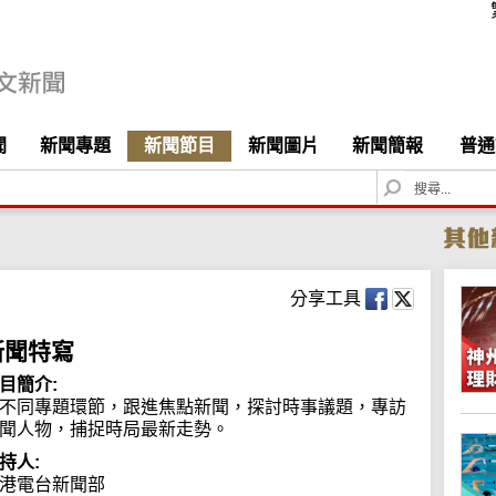
聞
新聞專題
新聞節目
新聞圖片
新聞簡報
普通
S
e
a
r
c
h
分享工具
新聞特寫
目簡介:
不同專題環節，跟進焦點新聞，探討時事議題，專訪
聞人物，捕捉時局最新走勢。
持人:
港電台新聞部