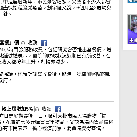
月中是農曆新年，市民聚會增多，又或者不少人都會
籲盡快接種流感疫苗。劉宇隆又說，6個月至2歲幼兒
打針。
「套餐」價
收聽
24小時門診服務收費，包括研究會否推出套餐價，增
裁鍾健禮表示，醫院的財政狀況近期已有所改善，在
總收入都按年上升，虧損亦減少。
款協議，他預計調整收費後，能進一步增加醫院的服
政府。
 較上屆增加5%
收聽
，昨日是展期最後一日，吸引大批市民入場購物「掃
場，花費約萬多元購買賀年物品，又認為場內貨品價格
亦有市民表示，擔心經濟前景，消費時變得審慎。