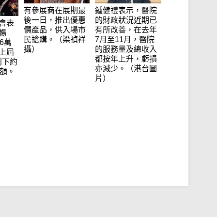
有參展商在展期最
鍾健禮表示，醫院
後一日，推出優惠
的財政狀況近期已
會表
價產品，供入場市
有所改善，在去年
暢
民搶購。（梁禎祥
7月至11月，醫院
6萬
攝）
的服務量及總收入
上屆
都按年上升，虧損
創下約
亦減少。（港台圖
總額。
片）