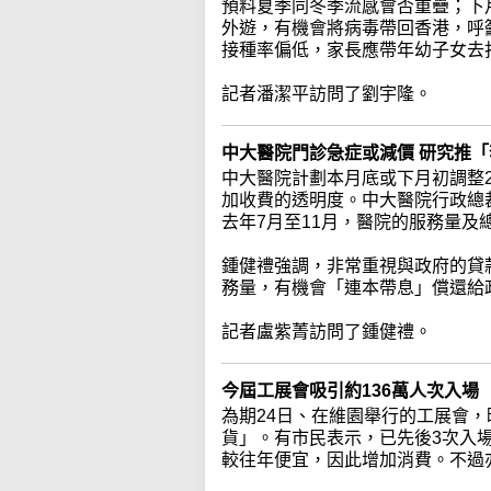
預料夏季同冬季流感會否重疊；下
外遊，有機會將病毒帶回香港，呼
接種率偏低，家長應帶年幼子女去
記者潘潔平訪問了劉宇隆。
中大醫院門診急症或減價 研究推
中大醫院計劃本月底或下月初調整
加收費的透明度。中大醫院行政總
去年7月至11月，醫院的服務量及
鍾健禮強調，非常重視與政府的貸
務量，有機會「連本帶息」償還給
記者盧紫菁訪問了鍾健禮。
今屆工展會吸引約136萬人次入場
為期24日、在維園舉行的工展會
貨」。有市民表示，已先後3次入
較往年便宜，因此增加消費。不過