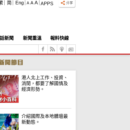
A
繁
简
Eng
A
A
APPS
話新聞
新聞重溫
報料快線
港人北上工作、投資、
消閒，都要了解國情及
經濟形勢。
介紹國際及本地體壇最
新動態。