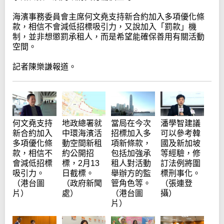
海濱事務委員會主席何文堯支持新合約加入多項優化條
款，相信不會減低招標吸引力，又說加入「罰款」機
制，並非想懲罰承租人，而是希望能確保善用有關活動
空間。
記者陳樂謙報道。
當局在今次
何文堯支持
地政總署就
潘學智建議
招標加入多
新合約加入
中環海濱活
可以參考韓
項新條款，
多項優化條
動空間新租
國及新加坡
包括加強承
款，相信不
約公開招
等經驗，修
租人對活動
會減低招標
標，2月13
訂法例將圍
舉辦方的監
吸引力。
日截標。
標刑事化。
管角色等。
（港台圖
（政府新聞
（張連登
（港台圖
片）
處）
攝）
片）