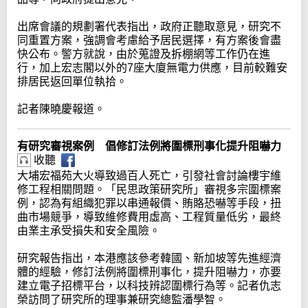
出席會議的規劃署代表指出，政府正聽取意見，研究不
同重置方案，強調會考慮給予居民選擇，有方案後會盡
快公布。警方就說，由於蒐證及拆棚網等工作仍在進
行，加上宏志閣以外的7座大廈無電力供應，目前較難安
排居民返回單位執拾。
記者陳曉慶報道。
有研究審視案例 倡修訂法例將圍標刑事化提升阻嚇力
收聽
大埔宏福苑大火導致過百人死亡，引發社會討論樓宇維
修工程相關問題。「民思政策研究所」審視多宗圍標案
例，認為有組織犯罪以串通報價、賄賂恐嚇等手段，扭
曲市場競爭，導致維修費用虛高、工程質量低劣，最終
由業主承受損失和安全風險。
研究報告指出，本港應該參考韓國、新加坡等先進經濟
體的經驗，修訂法例將圍標刑事化，提升阻嚇力，亦要
建立電子招標平台，以科技辨認圍標行為等。記者仇志
榮訪問了研究所的理事兼研究總監潘學智。