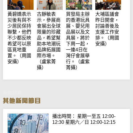
黃碧嬌表示
古靜敏表
貿發局主辦
大埔區議會
災後有與不
示，參展商
的香港玩具
昨日開會，
少居民保持
會展出全球
展、嬰兒用
討論善後及
聯繫，他們
限量的珍藏
品展以及文
支援工作安
不少都反映
品，希望幫
具展，將於
排。（周國
希望可以原
助本地潮玩
下周一起，
安攝）
區覓地重
品牌拓展國
一連4日在
置。（周國
際市場。
灣仔會展舉
安攝）
（盧紫菁
行。（盧紫
攝）
菁攝）
新聞特寫
播出時間： 星期一至五 12:00-
12:30 星期六／日 12:00-12:15