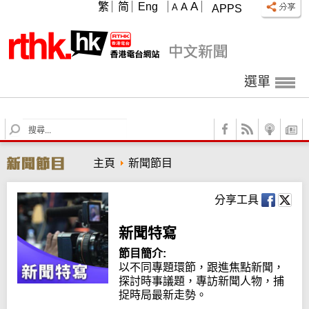
A
繁
简
Eng
A
A
APPS
選單
S
e
a
主頁
新聞節目
r
c
h
分享工具
新聞特寫
節目簡介:
以不同專題環節，跟進焦點新聞，
探討時事議題，專訪新聞人物，捕
捉時局最新走勢。