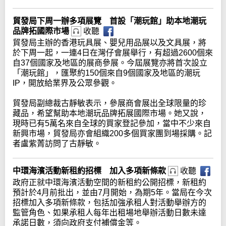
貿發局下周一辦多項展覽 首設「潮玩館」助本地潮玩
品牌拓國際市場
收聽
貿發局主辦的香港玩具展、嬰兒用品展以及文具展，將
於下周一起，一連4日在灣仔會展舉行，有超過2600個來
自37個國家及地區的展商參展。今屆展覽亦將首次設立
「潮玩館」，匯聚約150個來自9個國家及地區的潮玩
IP，開放給業界及公眾參觀。
貿發局副總裁古靜敏表示，參展商會展出全球限量的珍
藏品，希望幫助本地潮玩品牌拓展國際市場。她又說，
現時已有5萬名來自全球的買家登記參加，當中不少來自
新興市場，貿發局亦會組織200多個買家團到場採購。記
者盧紫菁訪問了古靜敏。
中環海濱活動新租約招標 加入多項新條款
收聽
政府正就中環海濱活動空間的新租約公開招標，新租約
預計於4月前批出，並由7月開始，為期5年。當局在今次
招標加入多項新條款，包括加強承租人對活動舉辦方的
監管角色、如果承租人每年出租場地舉辦活動日數未達
承諾日數，須向政府支付補償金等。