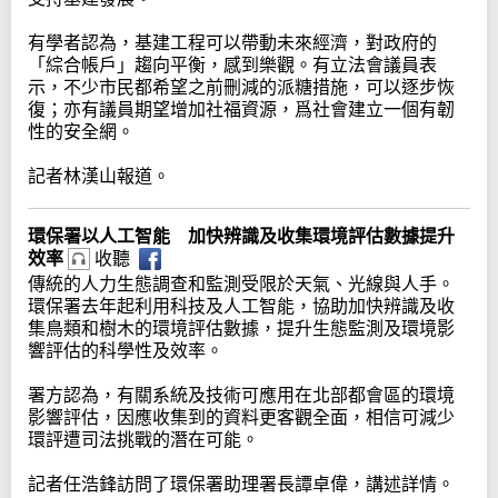
有學者認為，基建工程可以帶動未來經濟，對政府的
「綜合帳戶」趨向平衡，感到樂觀。有立法會議員表
示，不少市民都希望之前刪減的派糖措施，可以逐步恢
復；亦有議員期望增加社福資源，爲社會建立一個有韌
性的安全網。
記者林漢山報道。
環保署以人工智能 加快辨識及收集環境評估數據提升
效率
收聽
傳統的人力生態調查和監測受限於天氣、光線與人手。
環保署去年起利用科技及人工智能，協助加快辨識及收
集鳥類和樹木的環境評估數據，提升生態監測及環境影
響評估的科學性及效率。
署方認為，有關系統及技術可應用在北部都會區的環境
影響評估，因應收集到的資料更客觀全面，相信可減少
環評遭司法挑戰的潛在可能。
記者任浩鋒訪問了環保署助理署長譚卓偉，講述詳情。