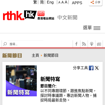
A
繁
简
Eng
A
A
APPS
選單
S
e
a
主頁
新聞節目
r
c
h
分享工具
新聞特寫
節目簡介:
以不同專題環節，跟進焦點新聞，
探討時事議題，專訪新聞人物，捕
捉時局最新走勢。