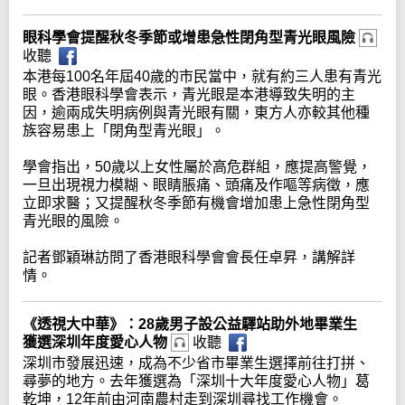
眼科學會提醒秋冬季節或增患急性閉角型青光眼風險
收聽
本港每100名年屆40歲的市民當中，就有約三人患有青光
眼。香港眼科學會表示，青光眼是本港導致失明的主
因，逾兩成失明病例與青光眼有關，東方人亦較其他種
族容易患上「閉角型青光眼」。
學會指出，50歲以上女性屬於高危群組，應提高警覺，
一旦出現視力模糊、眼睛脹痛、頭痛及作嘔等病徵，應
立即求醫；又提醒秋冬季節有機會增加患上急性閉角型
青光眼的風險。
記者鄧穎琳訪問了香港眼科學會會長任卓昇，講解詳
情。
《透視大中華》：28歲男子設公益驛站助外地畢業生
獲選深圳年度愛心人物
收聽
深圳市發展迅速，成為不少省市畢業生選擇前往打拼、
尋夢的地方。去年獲選為「深圳十大年度愛心人物」葛
乾坤，12年前由河南農村走到深圳尋找工作機會。