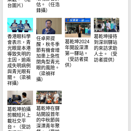
估。（任浩
台圖片）
鋒攝）
香港眼科學
葛乾坤接待
任卓昇提
葛乾坤2024
會表示，青
到深圳驛站
醒，秋冬季
年開設深漂
光眼是本港
的來訪求助
節有機會增
第一驛站。
導致失明的
人士。（受
加患上急性
（受訪者提
主因，逾兩
訪者提供）
閉角型青光
供）
成失明病例
眼的風險。
與青光眼有
（梁禎祥
關。（梁禎
攝）
祥攝）
葛乾坤在驛
葛乾坤拍攝
站開設首年
剪輯短片上
的中秋節與
載社交平
深漂青年聚
台。（受訪