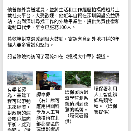
他曾做外賣送遞員，並將生活和工作經歷拍攝成短片上
載社交平台，大受歡迎。他近年自資在深圳開設公益驛
站，為到深圳尋找工作的外地畢業生，提供免費住宿和
電動車代步，至今已服務100人。
葛乾坤對當選感到很大鼓勵，寄語有意到外地打拼的年
輕人要多嘗試和堅持。
記者陳曉筠訪問了葛乾坤在《透視大中華》報道。
環保署利用
有學者認
環保署透過
譚卓偉
人工智能辨
為，基建工
聲學監測系
（右）說可
認鳥類物
程可以帶動
統偵測到夜
應用相關科
種。（環保
未來經濟，
鷺的鳴聲。
學及人工智
署提供）
對政府的綜
（環保署提
能技術在北
合帳戶趨向
供）
部都會區的
平衡，感到
環境影響評
樂觀。（港