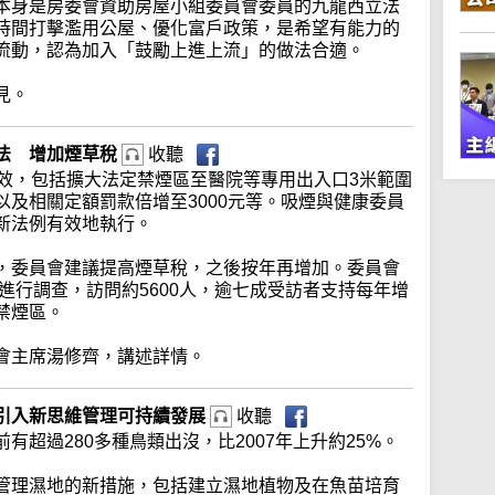
本身是房委會資助房屋小組委員會委員的九龍西立法
時間打擊濫用公屋、優化富戶政策，是希望有能力的
流動，認為加入「鼓勵上進上流」的做法合適。
見。
法 增加煙草稅
收聽
生效，包括擴大法定禁煙區至醫院等專用出入口3米範圍
及相關定額罰款倍增至3000元等。吸煙與健康委員
新法例有效地執行。
，委員會建議提高煙草稅，之後按年再增加。委員會
中進行調查，訪問約5600人，逾七成受訪者支持每年增
禁煙區。
會主席湯修齊，講述詳情。
引入新思維管理可持續發展
收聽
超過280多種鳥類出沒，比2007年上升約25%。
管理濕地的新措施，包括建立濕地植物及在魚苗培育