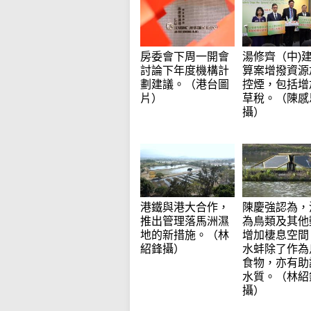
房委會下周一開會
湯修齊（中)
討論下年度機構計
算案增撥資源
劃建議。（港台圖
控煙，包括增
片）
草稅。（陳感
攝）
港鐵與港大合作，
陳慶強認為，
推出管理落馬洲濕
為鳥類及其他
地的新措施。（林
增加棲息空間
紹鋒攝）
水蚌除了作為
食物，亦有助
水質。（林紹
攝）