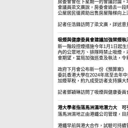
房委會會在下星期一的會議討論。
會議員梁文廣說，房委會過去一段
公屋居民循資助出售房屋階梯向上
記者任浩鋒訪問了梁文廣，詳述意
吸煙與健康委員會建議加強禁煙執
新一階段控煙措施今年1月1日起
內的公眾地方、排隊時禁止吸煙，以
會期望，當局加強巡查及執法，令
政府下月會公布新一份《預算案》
委託香港大學在2024年底至去年
加煙草稅，約九成受訪者支持擴大
記者鄧穎琳訪問了吸煙與健康委員
港大學者指落馬洲濕地潛力大 可
落馬洲濕地正由港鐵公司管理，目前有
港鐵早前與港大合作，試驗可持續