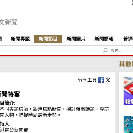
聞
新聞專題
新聞節目
新聞圖片
新聞簡報
普通
S
e
a
r
c
h
分享工具
新聞特寫
目簡介:
不同專題環節，跟進焦點新聞，探討時事議題，專訪
聞人物，捕捉時局最新走勢。
持人:
港電台新聞部