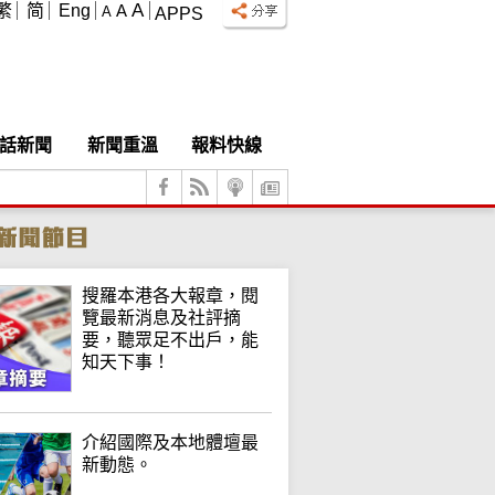
A
繁
简
Eng
A
A
APPS
話新聞
新聞重溫
報料快線
搜羅本港各大報章，閱
覽最新消息及社評摘
要，聽眾足不出戶，能
知天下事！
介紹國際及本地體壇最
新動態。