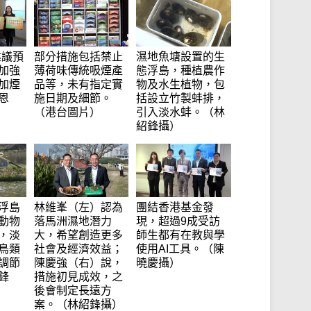
建議預
部分措施包括禁止
濕地魚塘設置的生
加強
薄荷味傳統吸煙產
態浮島，種植農作
加煙
品等，未有指定實
物及水生植物，包
恩
施日期及細節。
括設立竹製蚌排，
（港台圖片）
引入淡水蚌。（林
紹鋒攝）
浮島
林維峯（左）認為
團結香港基金發
動物
落馬洲濕地潛力
現，超過9成受訪
，淡
大，希望創造更多
師生都有在教與學
鳥類
社會及經濟效益；
使用AI工具。（陳
調節
陳慶強（右）說，
曉慶攝）
鋒
措施初見成效，之
後會制定長遠方
案。（林紹鋒攝）