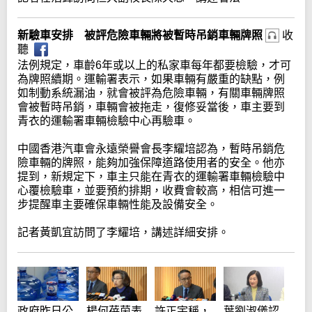
新驗車安排 被評危險車輛將被暫時吊銷車輛牌照
收
聽
法例規定，車齡6年或以上的私家車每年都要檢驗，才可
為牌照續期。運輸署表示，如果車輛有嚴重的缺點，例
如制動系統漏油，就會被評為危險車輛，有關車輛牌照
會被暫時吊銷，車輛會被拖走，復修妥當後，車主要到
青衣的運輸署車輛檢驗中心再驗車。
中國香港汽車會永遠榮譽會長李耀培認為，暫時吊銷危
險車輛的牌照，能夠加強保障道路使用者的安全。他亦
提到，新規定下，車主只能在青衣的運輸署車輛檢驗中
心覆檢驗車，並要預約排期，收費會較高，相信可進一
步提醒車主要確保車輛性能及設備安全。
記者黃凱宜訪問了李耀培，講述詳細安排。
政府昨日公
楊何蓓茵表
葉劉淑儀認
許正宇稱，