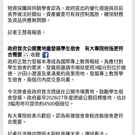
物資採購與供銷學會認為，政府提出的優化措施與目前
商界做法好類似，資產審查可有效控制風險，確保財務
及貨品供應無問題。
記者王慧蓓報道。
政府首次公開賣地邀發展學生宿舍 有大專院校指更符
合需要
收聽
政府正致力發展本港成為國際專上教育樞紐，為應付對
學生宿舍的需求，發展局邀請市場就使用3幅分別位於啟
德、沙田小瀝源及東涌東的商業用地，發展專上教育學
生宿舍，兩個月內提交意向書。
今次將會是政府首次透過在公開市場賣地，鼓勵學生宿
舍發展。政府最早2026/27年度透過公開招標推地，估計
3幅用地可提供約4500個宿位。
有大專院校表示歡迎，認為新建宿舍會較改裝宿舍更符
合需要。
記者任浩鋒訪問恒大副校長陳天恩，講述看法。