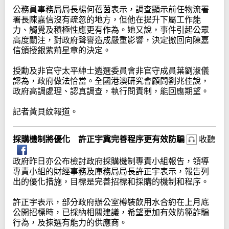
公務員事務局局長楊何蓓茵表示，調查顯示前任物流署
署長陳嘉信沒有疏忽的地方，但他在提升下屬工作能
力、觸覺及積極性應更有作為。她又說，事件引起公眾
高度關注，對政府聲譽造成嚴重影響，決定撤回向陳嘉
信頒授銀紫荊星章的決定。
授勳及非官守太平紳士遴選委員會非官守成員葉劉淑儀
認為，政府做法恰當。全國港澳研究會顧問劉兆佳說，
政府高調處理、認真調查，執行問責制，能回應期望。
記者黃貝紋報道。
採購機制將優化 許正宇冀完善程序更有效防騙
收聽
政府昨日亦公布檢討政府採購機制專責小組報告，領導
專責小組的財經事務及庫務局局長許正宇表示，報告列
出的優化措施，目標是完善招標和採購的機制和程序。
許正宇表示，部分政府辦公室樽裝飲用水合約在上月底
公開招標時，已採納相關建議，希望更加有效防範詐騙
行為，及揀選有能力的供應商。