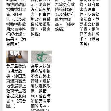
布檢討政府
示，陳嘉信
為，政府嚴
希望更有效
採購機制專
沒有疏忽地
肅處理事
防範詐騙行
責小組報
方，但事件
件，反映態
為及揀選有
告，以及就
對政府聲譽
度認真，並
能力供應
採購樽裝飲
造成嚴重影
要求公務員
商。（鍾家
用水事件進
響。（鍾家
問責，相信
銘攝）
行紀律調查
銘攝）
已回應社訴
結果。（港
求。（港台
台圖片）
圖片）
發展局邀請
為更有效確
市場就啟
保危險車輛
德、沙田及
不會在路上
東涌東商業
行駛，運輸
地發展專上
署決定採取
教育學生宿
進一步措
舍提交意向
施，會暫時
書。（港台
吊銷有關車
圖片）
輛的牌照。
(港台圖片)