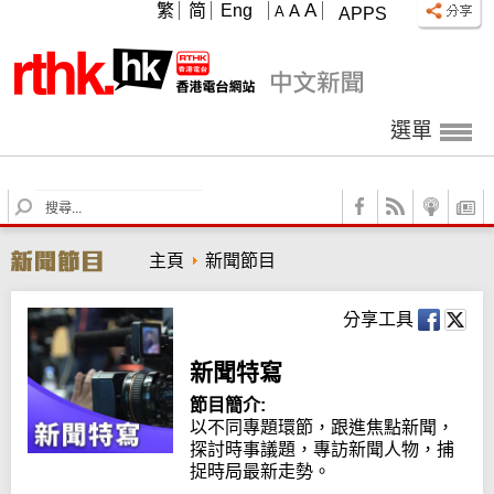
A
繁
简
Eng
A
A
APPS
選單
S
e
a
主頁
新聞節目
r
c
h
分享工具
新聞特寫
節目簡介:
以不同專題環節，跟進焦點新聞，
探討時事議題，專訪新聞人物，捕
捉時局最新走勢。