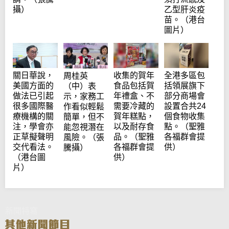
攝）
乙型肝炎疫
苗。（港台
圖片）
關日華說，
收集的賀年
全港多區包
周桂英
美國方面的
食品包括賀
括領展旗下
（中）表
做法已引起
年禮盒、不
部分商場會
示，家務工
很多國際醫
需要冷藏的
設置合共24
作看似輕鬆
療機構的關
賀年糕點，
個食物收集
簡單，但不
注，學會亦
以及耐存食
點。（聖雅
能忽視潛在
正草擬聲明
品。（聖雅
各福群會提
風險。（張
交代看法。
各福群會提
供）
騰攝）
（港台圖
供）
片）
新聞特寫