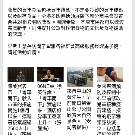
收集的賀年食品包括賀年禮盒、不需要冷藏的賀年糕點
以及耐存食品，全港多區包括領展旗下部分商場會設置
合共24個食物收集點。團體希望，基層市民都可以歡渡
農曆新年，同時提升公眾對珍惜食物的文化及食物援助
的認識。
記者王慧蓓訪問了聖雅各福群會高級服務經理馬子健，
講述活動詳情。
陳美寶表
06NEW_徐
美國疾病預
來自中山的
示，「粵車
英偉說，
防及控制中
黃先生，早
南下」駛入
「粵車南
心早前修改
前開車到金
市區的措施
下」實施以
兒童接種疫
山郊野公園
實施1個月
來，酒店訂
苗建議，接
欣賞大自然
以來，運輸
房率正逐漸
種的疫苗種
景色。（受
署接獲超過
上升。（張
類應該減
訪者提供）
2500人申
騰攝）
少，包括毋
請。（張騰
須打流感及