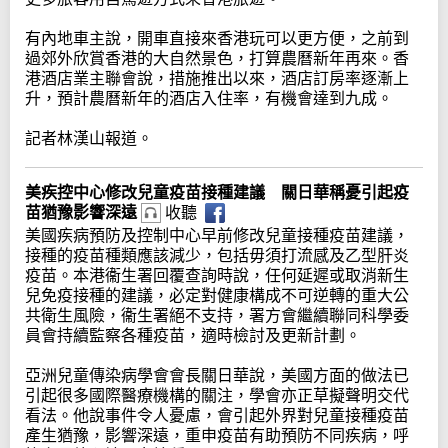
有內地車主說，開車直接來香港玩可以更方便，之前到
過郊外欣賞香港的大自然景色，打算農曆新年再來。香
港酒店業主聯會說，措施推出以來，酒店訂房率逐漸上
升，預計農曆新年的酒店入住率，有機會達到九成。
記者林漢山報道。
美疾控中心修改兒童疫苗接種建議 關日華稱憂引起疫
苗猶豫影響深遠
收聽
美國疾病預防及控制中心早前修改兒童接種疫苗建議，
接種的疫苗種類應該減少，包括毋須打流感及乙型肝炎
疫苗。本港衞生署回覆查詢時說，任何延遲或取消新生
兒免疫接種的建議，必定對健康構成不可逆轉的重大公
共衛生風險，衞生署絕不支持，署方會繼續聯同科學委
員會持續監察各種疫苗，適時檢討及更新計劃。
亞洲兒童傳染病學會會長關日華說，美國方面的做法已
引起很多國際醫療機構的關注，學會亦正草擬聲明交代
看法。他說事件令人憂慮，會引起外界對兒童接種疫苗
產生猶豫，影響深遠，重申疫苗有助預防不同疾病，呼