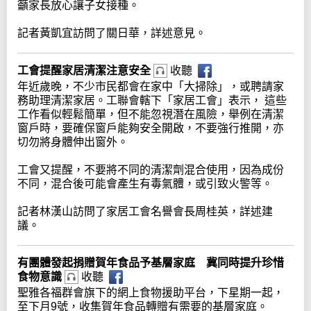
籲家長放心讓子女接種。
記者黃凱宜訪問了關日華，詳述意見。
工會提醒家居清潔注意安全
收聽
年近歲晚，不少市民都會在家中「大掃除」，或聘請家
務助理清潔家居。工聯會轄下「家居工會」表示， 這些
工作看似輕鬆簡單，但不能忽視潛在風險，舉例在清潔
窗戶時，要確保窗戶能夠安全開啟，不要強行推開，亦
切勿將身體伸出窗外。
工會又提醒，不要將不同的清潔劑混合使用，因為成份
不同，混合後可能會產生有毒氣體，或引致火警等。
記者林漢山訪問了家居工會名譽會長周桂英，詳述建
議。
有團體發起捐贈賀年食品予基層家庭 冀同時提升珍惜
食物意識
收聽
聖雅各福群會旗下的網上食物援助平台，下星期一起，
至下月9號，收集賀年食品轉贈有需要的基層家庭。