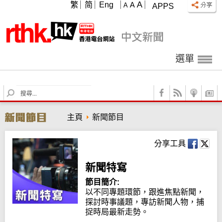
A
繁
简
Eng
A
A
APPS
選單
S
e
a
主頁
新聞節目
r
c
h
分享工具
新聞特寫
節目簡介:
以不同專題環節，跟進焦點新聞，
探討時事議題，專訪新聞人物，捕
捉時局最新走勢。