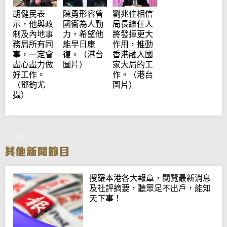
胡健民表
陳勇形容曾
劉兆佳相信
示，他與政
國衞為人勤
局長繼任人
制及內地事
力，希望他
將發揮更大
務局所有同
能早日康
作用，推動
事，一定會
復。（港台
香港融入國
盡心盡力做
圖片）
家大局的工
好工作。
作。（港台
（鄧鈞尤
圖片）
攝）
新聞特寫
搜羅本港各大報章，閱覽最新消息
及社評摘要，聽眾足不出戶，能知
天下事！