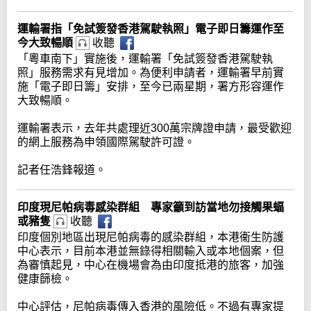
運輸署指「免試簽發香港駕駛執照」電子即日籌運作至
今大致暢順
收聽
「粵車南下」實施後，運輸署「免試簽發香港駕駛執
照」服務需求有見增加。為便利申請者，運輸署早前實
施「電子即日籌」安排，至今已兩星期，署方形容運作
大致暢順。
運輸署表示，去年共處理近300萬宗牌證申請，最受歡迎
的網上服務為申領國際駕駛許可證。
記者任浩鋒報道。
印度現尼帕病毒感染群組 專家籲到訪當地勿接觸果蝠
或豬隻
收聽
印度個別地區出現尼帕病毒的感染群組，本港衞生防護
中心表示，目前本港並無錄得相關輸入或本地個案，但
為審慎起見，中心在機場會為由印度抵港的旅客，加強
健康篩檢。
中心評估，尼帕病毒傳入香港的風險低。不過有專家提