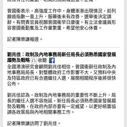
曾國衞表示，高強度工作中，身體漸漸出現情況，前列
腺癌指數一直上升，服藥後未有改善，選舉後決定請
辭。有問責官員祝願曾國衞早日康復。有立法會議員形
容曾國衞勤奮及工作量繁重，希望他安心休養。
記者陳樂謙報道。
劉兆佳：政制及內地事務局新任局長必須熟悉國家發展
趨勢及戰略
收聽
全國港澳研究會顧問劉兆佳相信，曾國衞辭任政制及內
地事務局局長，對整體政府工作影響不大，又預料中央
及特區政府已有合適繼任人選，展開相關程序後將很快
公布。
劉兆佳認為，政制及內地事務局的重要性不斷上升，局
長的繼任人選不容拖延，新任局長必須熟悉國家發展趨
勢及戰略，在政府內部亦要有一定威望，以更好統籌協
調各政策局與內地相關事務工作。
記者陳樂謙訪問了劉兆佳。