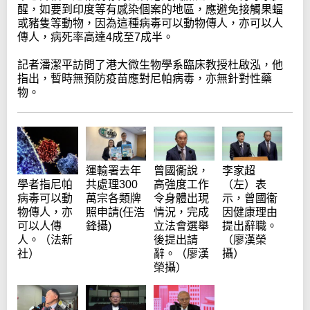
醒，如要到印度等有感染個案的地區，應避免接觸果蝠
或豬隻等動物，因為這種病毒可以動物傳人，亦可以人
傳人，病死率高達4成至7成半。
記者潘潔平訪問了港大微生物學系臨床教授杜啟泓，他
指出，暫時無預防疫苗應對尼帕病毒，亦無針對性藥
物。
運輸署去年
曾國衞說，
李家超
共處理300
高強度工作
（左）表
學者指尼帕
萬宗各類牌
令身體出現
示，曾國衞
病毒可以動
照申請(任浩
情況，完成
因健康理由
物傳人，亦
鋒攝)
立法會選舉
提出辭職。
可以人傳
後提出請
（廖漢榮
人。（法新
辭。（廖漢
攝）
社）
榮攝）