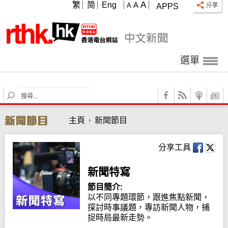
A
繁
简
Eng
A
A
APPS
選單
S
e
a
主頁
新聞節目
r
c
h
分享工具
新聞特寫
節目簡介:
以不同專題環節，跟進焦點新聞，
探討時事議題，專訪新聞人物，捕
捉時局最新走勢。