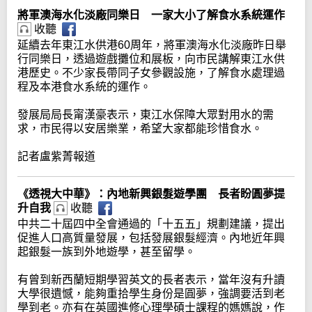
將軍澳海水化淡廠同樂日 一家大小了解食水系統運作
收聽
延續去年東江水供港60周年，將軍澳海水化淡廠昨日舉
行同樂日，透過遊戲攤位和展板，向市民講解東江水供
港歷史。不少家長帶同子女參觀設施，了解食水處理過
程及本港食水系統的運作。
發展局局長甯漢豪表示，東江水保障大眾對用水的需
求，市民得以安居樂業，希望大家都能珍惜食水。
記者盧紫菁報道
《透視大中華》：內地新興銀髮遊學團 長者盼圓夢提
升自我
收聽
中共二十屆四中全會通過的「十五五」規劃建議，提出
促進人口高質量發展，包括發展銀髮經濟。內地近年興
起銀髮一族到外地遊學，甚至留學。
有曾到新西蘭短期學習英文的長者表示，當年沒有升讀
大學很遺憾，能夠重拾學生身份是圓夢，強調要活到老
學到老。亦有在英國進修心理學碩士課程的媽媽說，作