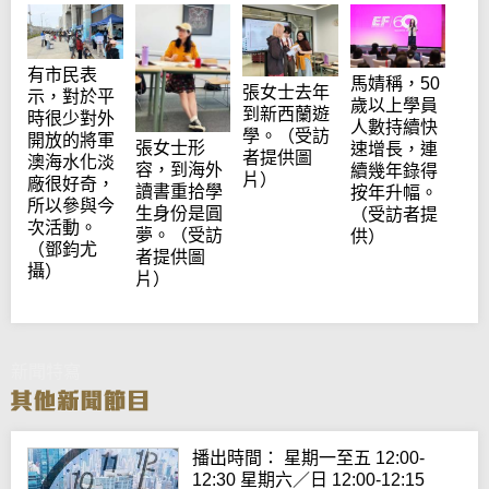
有市民表
馬婧稱，50
張女士去年
示，對於平
歲以上學員
到新西蘭遊
時很少對外
人數持續快
學。（受訪
開放的將軍
張女士形
速增長，連
者提供圖
澳海水化淡
容，到海外
續幾年錄得
片）
廠很好奇，
讀書重拾學
按年升幅。
所以參與今
生身份是圓
（受訪者提
次活動。
夢。（受訪
供）
（鄧鈞尤
者提供圖
攝）
片）
新聞特寫
播出時間： 星期一至五 12:00-
12:30 星期六／日 12:00-12:15