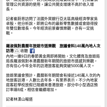
管理公共資源的使用，讓公共開支增速不高於收入增
長。
記者崔蔚恩訪問了法國外貿銀行亞太區高級經濟學家吳
卓殷，他分析說，即將公布的最新零售數據或會錄得按
年雙位數增長，今年經濟前景審慎樂觀，亦有一定挑
戰。
羅淑佩對農曆年旅遊市道樂觀 旅議會料140萬內地人次
訪港
收聽
內地一連9日的春節黃金周即將開始，文化體育及旅遊局
局長羅淑佩對本港農曆新年期間的旅遊市道感到樂觀，
亦有信心今年全年的訪港旅客能夠突破5000萬人次。
旅遊業議會預計，農曆新年期間會有接近140萬人次的內
地旅客訪港，人數比去年多。有業界表示，不少內地家
庭客趁學校放假已陸續來香港旅遊，部分中小型酒店預
訂率達8成，相信會繼續增加。
記者林漢山報道