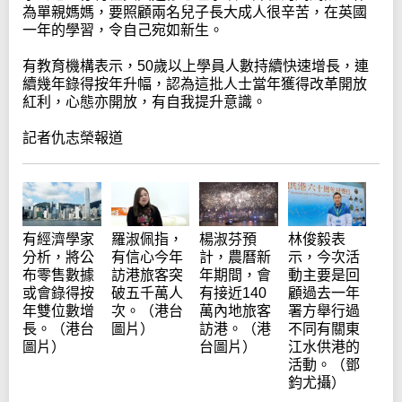
為單親媽媽，要照顧兩名兒子長大成人很辛苦，在英國
一年的學習，令自己宛如新生。
有教育機構表示，50歲以上學員人數持續快速增長，連
續幾年錄得按年升幅，認為這批人士當年獲得改革開放
紅利，心態亦開放，有自我提升意識。
記者仇志榮報道
有經濟學家
羅淑佩指，
楊淑芬預
林俊毅表
分析，將公
有信心今年
計，農曆新
示，今次活
布零售數據
訪港旅客突
年期間，會
動主要是回
或會錄得按
破五千萬人
有接近140
顧過去一年
年雙位數增
次。（港台
萬內地旅客
署方舉行過
長。（港台
圖片）
訪港。（港
不同有關東
圖片）
台圖片）
江水供港的
活動。（鄧
鈞尤攝）