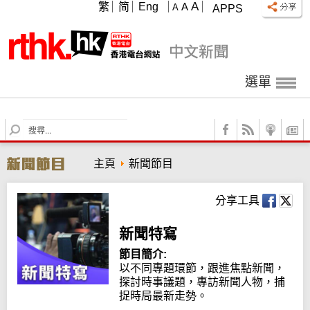
A
繁
简
Eng
A
A
APPS
選單
S
e
a
主頁
新聞節目
r
c
h
分享工具
新聞特寫
節目簡介:
以不同專題環節，跟進焦點新聞，
探討時事議題，專訪新聞人物，捕
捉時局最新走勢。