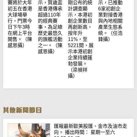
賽將於大年
示，賀歲盃
剛公布的統
示，已推動
初五在香港
是香港傳承
計調查顯
6家初創企
大球場舉
超過110年
示，本港初
業對接香港
行，門票今
的經典賽
創企業數目
與內地相關
日下午3時
事，為足總
再創新高，
產業生態系
在網上平台
歷史最悠久
按年升
統。（任浩
開售。（陳
的旗艦活動
11%，至
鋒攝）
感恩攝）
之一。（陳
5221間，展
感恩攝）
示本港初創
企業持續蓬
勃發展。
（梁禎祥
攝）
新聞特寫
匯報最新歐美股匯、金市及油市走
向。 播出時間： 星期一至六