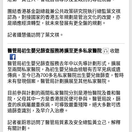
團結香港基金副總裁兼公共政策研究院執行總監葉文祺
認為，對接國家的香港五年規劃是管治文化的改變，亦
是順應經濟轉型，就未來發展有更全盤的規劃。
記者鍾慧儀訪問了葉文祺。
醫管局初生嬰兒篩查服務將擴至更多私家醫院
收聽
醫管局初生嬰兒篩查服務去年中以先導計劃形式，擴展
至兩間私家醫院，為初生嬰兒抽血檢驗有否罕見病或遺
傳病。至今已為700多名私家醫院出生嬰兒做篩查，暫時
未有發現個案，醫管局計劃擴展至其他私家醫院。
目前參與計劃的兩間私家醫院分別是港怡醫院及養和醫
院，父母其中一方是香港居民便可參與。醫管局說，篩
查的疾病屬嚴重疾病，可導致嚴重殘障，絕大多數可透
過篩查識別，及早介入治療。
記者崔蔚恩訪問了醫管局質素及安全總監黃立己，解釋
有關計劃。