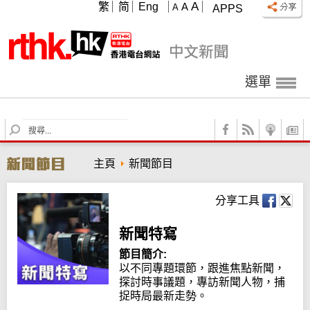
A
繁
简
Eng
A
A
APPS
選單
S
e
a
主頁
新聞節目
r
c
h
分享工具
新聞特寫
節目簡介:
以不同專題環節，跟進焦點新聞，
探討時事議題，專訪新聞人物，捕
捉時局最新走勢。