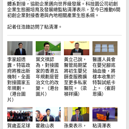
體系對接，協助企業邁向世界級發展。科技園公司初創
企業生態圈培育及發展總監粘清澤表示，至今已推動6間
初創企業對接香港與內地相關產業生態系統。
記者任浩鋒訪問了粘清澤。
葉文祺認
李家超透
黃立己說，
醫護人員會
為，對接國
露，特區政
醫管局期望
在嬰兒腳底
家的香港五
府將推出新
將初生嬰兒
抽血後，將
年規劃是管
機制，全面
篩查服務擴
樣本收集於
治文化的改
對接國家五
至更多私家
特製試紙卡
變。（港台
年規劃。
醫院。（梁
上。（崔蔚
圖片）
（港台圖
禎祥攝）
恩攝）
片）
賀歲盃足球
霍啟山表
孫東表示，
粘清澤表