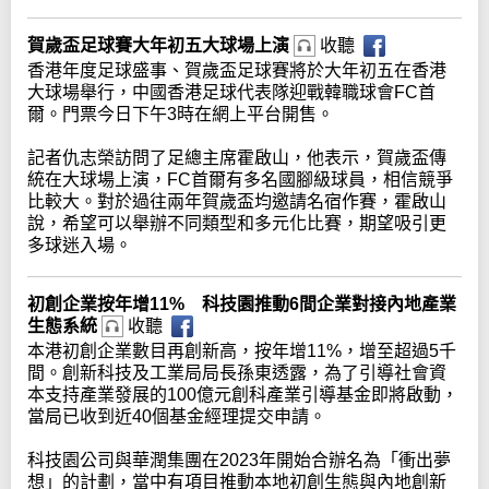
賀歲盃足球賽大年初五大球場上演
收聽
香港年度足球盛事、賀歲盃足球賽將於大年初五在香港
大球場舉行，中國香港足球代表隊迎戰韓職球會FC首
爾。門票今日下午3時在網上平台開售。
記者仇志榮訪問了足總主席霍啟山，他表示，賀歲盃傳
統在大球場上演，FC首爾有多名國腳級球員，相信競爭
比較大。對於過往兩年賀歲盃均邀請名宿作賽，霍啟山
說，希望可以舉辦不同類型和多元化比賽，期望吸引更
多球迷入場。
初創企業按年增11% 科技園推動6間企業對接內地產業
生態系統
收聽
本港初創企業數目再創新高，按年增11%，增至超過5千
間。創新科技及工業局局長孫東透露，為了引導社會資
本支持產業發展的100億元創科產業引導基金即將啟動，
當局已收到近40個基金經理提交申請。
科技園公司與華潤集團在2023年開始合辦名為「衝出夢
想」的計劃，當中有項目推動本地初創生態與內地創新