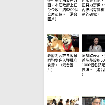
在打擊濫用公屋方
何永賢表示，
面，本屆政府上任
正努力籌備，
至今收回約9800個
內推出有關租
公屋單位。（港台
劃的研究。
圖片）
政府將容許食客帶
陳凱欣表示，
同狗隻進入獲批准
首階段設約50
食肆。（港台圖
1000個名額
片）
做法。（港台
）