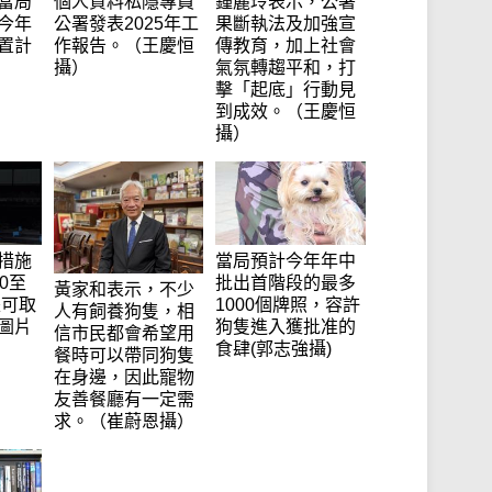
當局
個人資料私隱專員
鍾麗玲表示，公署
今年
公署發表2025年工
果斷執法及加強宣
置計
作報告。（王慶恒
傳教育，加上社會
攝）
氣氛轉趨平和，打
擊「起底」行動見
到成效。（王慶恒
攝）
措施
當局預計今年年中
0至
批出首階段的最多
黃家和表示，不少
是可取
1000個牌照，容許
人有飼養狗隻，相
圖片
狗隻進入獲批准的
信市民都會希望用
食肆(郭志強攝)
餐時可以帶同狗隻
在身邊，因此寵物
友善餐廳有一定需
求。（崔蔚恩攝）