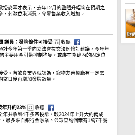
教授麥萃才表示，去年12月的整體升幅均在預期之
多，刺激香港消費，令零售業收入增加。
間 議員：發牌條件可接受
收聽
預計今年第一季向立法會提交法例修訂建議，今年年
。狗主要用牽引帶控制狗隻，或綁在食肆內的固定位
接受。有飲食業界就認為，寵物友善餐廳有一定需
期望日後再增加發牌數量。
按年升約23%
收聽
年共收到4千多宗投訴，較2024年上升大約兩成
士，最多來自銀行金融業。公眾查詢個案有1萬7千幾