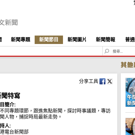
聞
新聞專題
新聞節目
新聞圖片
新聞簡報
普通
S
e
a
r
c
h
分享工具
新聞特寫
目簡介:
不同專題環節，跟進焦點新聞，探討時事議題，專訪
聞人物，捕捉時局最新走勢。
持人:
港電台新聞部