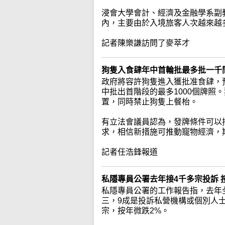
浸會大學會計、經濟及金融學系副
內，主要由於入境旅客人次越來越
記者陳樂謙訪問了麥萃才
狗隻入食肆年中首輪批最多批一千
政府將容許狗隻進入獲批准食肆，
中批出首階段的最多1000個牌照
置，同時禁止狗隻上餐枱。
有立法會議員認為，發牌條件可以
求，相信新措施可推動寵物經濟，
記者任浩鋒報道
私隱專員公署去年接4千多宗投訴 
私隱專員公署的工作報告指，去年全
三，9成是投訴私營機構或個別人
宗，按年微跌2%。