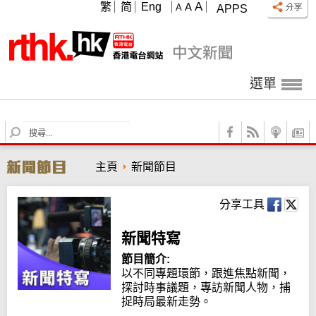
A
繁
简
Eng
A
A
APPS
選單
S
e
a
主頁
新聞節目
r
c
h
分享工具
新聞特寫
節目簡介:
以不同專題環節，跟進焦點新聞，
探討時事議題，專訪新聞人物，捕
捉時局最新走勢。