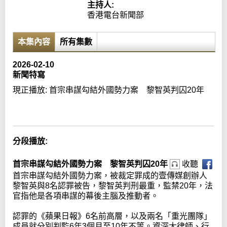
主持人:
香港電台新聞部
本集內容
所有集數
2026-02-10
新聞特寫
現正播放:
首宗串謀勾結外國勢力案 黎智英判囚20年
Error loading media: File could not be played
分段播放:
首宗串謀勾結外國勢力案 黎智英判囚20年
收聽
首宗串謀勾結外國勢力案，被裁定罪成的壹傳媒創辦人
黎智英與8名認罪被告，黎智英判刑最重，監禁20年，法
官指他是各項串謀的幕後主腦及推動者。
認罪的《蘋果日報》6名前高層，以及兩名「重光團隊」
成員就分別判監6年3個月至10年不等。資深大律師、行