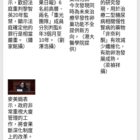
示，歡迎法
果日報》6
的研究發
今次發現同
庭重判黎智
名前高層、
現，用於治
時為未來治
英20年監
兩名「重光
療二型糖尿
療早發性卵
禁，顯示法
團隊」成員
病相關慢性
巢功能不全
庭確定他的
分別判監6
腎病的藥物
提供新方
罪行是相當
年3個月至
「非奈利
向。（港大
嚴重。（鍾
10年。（劉
酮」有效減
醫學院提
家銘攝）
澤浩攝）
少纖維化，
供）
有助卵泡發
展成熟。
（梁禎祥
攝）
麥美娟表
示，政府非
常重視大廈
管理的工
作，將會果
斷深化制度
上的改革。