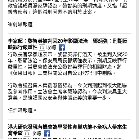
政會議成員湯家驊認為，黎智英的刑期適度，又指「超
級告密者」這個減刑因素不適用於此案。
崔蔚恩報道
李家超：黎智英被判囚20年彰顯法治 鄧炳強：刑期反
映罪行嚴重性
收聽
行政長官李家超表示，黎智英罪行滔天，被重判入獄20
年，彰顯法治。保安局局長鄧炳強表示，刑期反映罪行
嚴重性，當局會依法充公黎智英罪行的相關財產，將
《蘋果日報》三間相關公司自公司登記冊中剔除。
行政會議召集人葉劉淑儀認為，今次判刑起到很大阻嚇
及參考作用。立法會主席李慧琼認為，今次判決具重大
意義，是維護國家安全與伸張正義的重要一步。
任浩鋒報道。
港大研究發現有機會為早發性卵巢功能不全病人帶來生
育希望
收聽