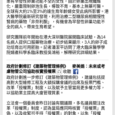
患有早發性卵巢功能不全的女性，由於卵巢出現纖維
化，嚴重限制卵泡生長，導致不育，基本上無藥可醫。
全球有大約1%至3%的達生育年齡婦女受此病所影響。港
大醫學院最新研究發現，利用治療二型糖尿病相關慢性
腎病的藥物「非奈利酮」，有機會為早發性卵巢功能不
全的病人，帶來生育希望。
研究團隊前年開始在港大深圳醫院展開臨床試驗，為14
名病人提供口服藥物治療。初步結果顯示，3人的卵子成
功培育出可用胚胎。記者潘潔平訪問了港大臨床醫學學
院婦產科學系臨床教授吳鴻裕，解釋研究詳細結果。
政府計劃修訂《建築物管理條例》 麥美娟：未來或考
慮物管公司協助核實授權票
收聽
政府計劃進一步修訂《建築物管理條例》，建議包括提
高對大型維修工程及大額採購會議的出席及投票門檻、
改革「授權票」制度，以及賦予主管當局更多權力等，
以協助業主提高大廈管理質素。
立法會一個委員會昨日討論有關議題，多名議員關注改
革「授權票」制度，認為當局應同時核實「授權票」真
偽，以及收緊可手持「授權票」的對象，以免「授權