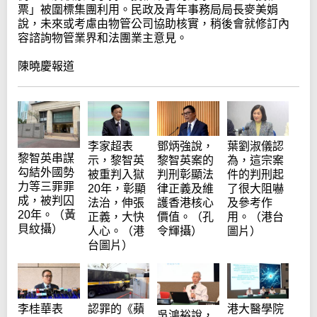
票」被圍標集團利用。民政及青年事務局局長麥美娟
說，未來或考慮由物管公司協助核實，稍後會就修訂內
容諮詢物管業界和法團業主意見。
陳曉慶報道
李家超表
鄧炳強說，
葉劉淑儀認
黎智英串謀
示，黎智英
黎智英案的
為，這宗案
勾結外國勢
被重判入獄
判刑彰顯法
件的判刑起
力等三罪罪
20年，彰顯
律正義及維
了很大阻嚇
成，被判囚
法治，伸張
護香港核心
及參考作
20年。（黃
正義，大快
價值。（孔
用。（港台
貝紋攝）
人心。（港
令輝攝）
圖片）
台圖片）
李桂華表
認罪的《蘋
港大醫學院
吳鴻裕說，