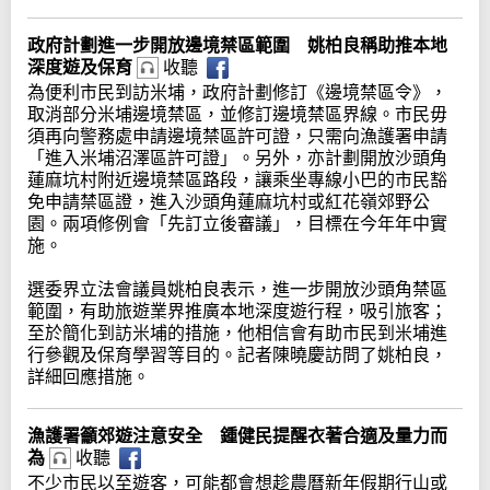
政府計劃進一步開放邊境禁區範圍 姚柏良稱助推本地
深度遊及保育
收聽
為便利市民到訪米埔，政府計劃修訂《邊境禁區令》，
取消部分米埔邊境禁區，並修訂邊境禁區界線。市民毋
須再向警務處申請邊境禁區許可證，只需向漁護署申請
「進入米埔沼澤區許可證」。另外，亦計劃開放沙頭角
蓮麻坑村附近邊境禁區路段，讓乘坐專線小巴的市民豁
免申請禁區證，進入沙頭角蓮麻坑村或紅花嶺郊野公
園。兩項修例會「先訂立後審議」，目標在今年年中實
施。
選委界立法會議員姚柏良表示，進一步開放沙頭角禁區
範圍，有助旅遊業界推廣本地深度遊行程，吸引旅客；
至於簡化到訪米埔的措施，他相信會有助市民到米埔進
行參觀及保育學習等目的。記者陳曉慶訪問了姚柏良，
詳細回應措施。
漁護署籲郊遊注意安全 鍾健民提醒衣著合適及量力而
為
收聽
不少市民以至遊客，可能都會想趁農曆新年假期行山或