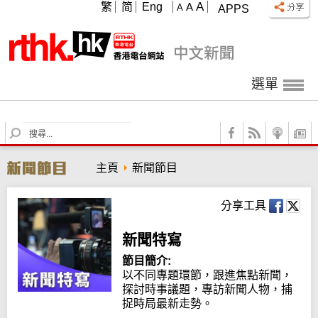
A
繁
简
Eng
A
A
APPS
選單
S
e
a
主頁
新聞節目
r
c
h
分享工具
新聞特寫
節目簡介:
以不同專題環節，跟進焦點新聞，
探討時事議題，專訪新聞人物，捕
捉時局最新走勢。