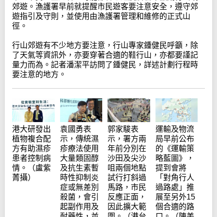
郊遊。漁護署早前就提醒市民遊客要注意安全，遵守郊
遊指引及守則，並使用由漁護署管理和維修的正式山
徑。
行山郊遊有不少地方要注意，行山專家鍾健民呼籲，除
了天氣等資訊外，亦要穿著合適的鞋行山，亦都要謹記
量力而為。記者潘潔平訪問了鍾健民，詳述計劃行程時
要注意的地方。
郭家駿表
港大研發出
袁國勇表
運輸及物流
示，署方兩
植物複合配
示，傳統濕
局早前公布
年前分別在
方有助濕疹
疹療法使用
的《運輸策
沙田及尖沙
患者控制病
大量類固醇
略藍圖》，
咀兩個地點
情。（盧紫
及抗生素暫
提到會將
試行打斜過
菁攝）
時性抑制炎
「對角行人
馬路，市民
症或無差別
過路處」推
反應正面，
殺菌，會引
展至另外15
因此擴大範
起副作用及
個合適的路
圍。（港台
耐藥性，並
口。（陳美