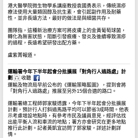
港大醫學院微生物學系講座教授袁國勇表示，傳統濕疹
療法使用大量類固醇及抗生素，會引起副作用及耐藥
性，並非長遠方法，最好的做法是與細菌共存。
團隊指，這種新治療方案可將皮膚上的金黃葡萄球菌，
轉化為無害狀態，阻斷引發痕癢、發炎及後續導致濕疹
的過程，長遠希望研發出配方藥。
盧紫菁報道。
運輸署今年下半年起會分批擴展「對角行人過路處」計
劃
收聽
運輸及物流局早前公布的《運輸策略藍圖》，提到會將
「對角行人過路處」推展至另外15個合適的路口。
運輸署總工程師郭家駿透露，今年下半年起會分批擴展
計劃，預計行人打斜過馬路平均可以節省3成時間。他表
示考慮增設地點時，有參考市民及議員意見，經評估找
出能平衡人流和車流的地點；署方亦會研究在更多地點
推行此計劃。記者黃凱宜訪問了郭家駿，詳述計劃詳
情。