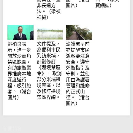
圖片）
非長遠方
寶網誌）
法。（梁禎
祥攝）
文件提及，
姚柏良表
漁護署早前
為便利市民
示，進一步
亦提醒市民
到訪米埔，
開放沙頭角
遊客要注意
計劃修訂
禁區範圍，
安全，遵守
《邊境禁區
有助旅遊業
郊遊指引及
令》， 取消
界推廣本地
守則，並使
部分米埔邊
深度遊行
用由漁護署
境禁區，以
程，吸引旅
管理和維修
及修訂邊境
客。（港台
的正式山
禁區界線。
圖片）
徑。（港台
圖片）
新聞特寫