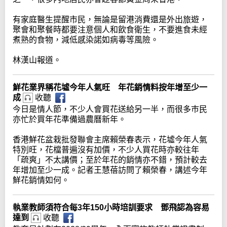
有家庭醫生提醒市民，無論是留港消費還是外出旅遊，
聚會和聚餐時都要注意個人和飲食衛生，不要進食未經
煮熟的食物，減低感染諾如病毒等風險。
林漢山報道。
鮮花業界稱花墟今年人氣旺 年花銷情料按年增至少一
成
收聽
今日是情人節，不少人會買花送給另一半，而很多巿民
亦忙於買年花準備過農曆新年。
香港鮮花盆栽批發聯會主席賴榮春表示，花墟今年人氣
特別旺，花檔普遍沒有加價，不少人買花時亦較往年
「疏爽」不太講價；至於年花的銷情亦不錯，預計較去
年增加至少一成。記者王慧蓓訪問了賴榮春，講述今年
鮮花銷情如何。
執業教師須符合每3年150小時培訓要求 鄧飛認為容易
達到
收聽