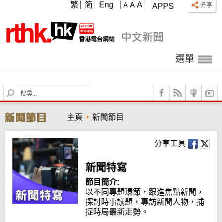
A
繁
简
Eng
A
A
APPS
選單
S
e
a
主頁
新聞節目
r
c
h
分享工具
新聞特寫
節目簡介:
以不同專題環節，跟進焦點新聞，
探討時事議題，專訪新聞人物，捕
捉時局最新走勢。