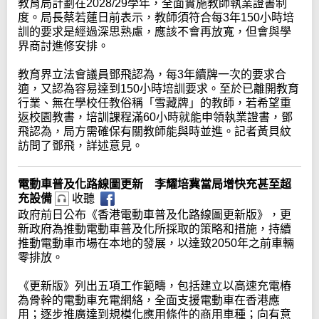
教育局計劃在2028/29學年，全面實施教師執業證書制
度。局長蔡若蓮日前表示，教師須符合每3年150小時培
訓的要求是經過深思熟慮，應該不會再放寬，但會與學
界商討進修安排。
教育界立法會議員鄧飛認為，每3年續牌一次的要求合
適，又認為容易達到150小時培訓要求。至於已離開教育
行業、無在學校任教俗稱「雪藏牌」的教師，若希望重
返校園教書，培訓課程滿60小時就能申領執業證書，鄧
飛認為，局方需確保有關教師能與時並進。記者黃貝紋
訪問了鄧飛，詳述意見。
電動車普及化路線圖更新 李耀培冀當局增快充甚至超
充設備
收聽
政府前日公布《香港電動車普及化路線圖更新版》，更
新政府為推動電動車普及化所採取的策略和措施，持續
推動電動車市場在本地的發展，以達致2050年之前車輛
零排放。
《更新版》列出五項工作範疇，包括建立以高速充電樁
為骨幹的電動車充電網絡，全面支援電動車在香港應
用；逐步推廣達到規模化應用條件的商用車種；向有意