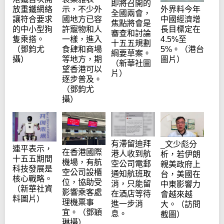
即將召開的
放重鐵網絡
示，不少外
外界料今年
全國兩會，
讓符合要求
國地方已容
中國經濟增
焦點將會是
的中小型狗
許寵物和人
長目標定在
審查和討論
隻乘搭。
一樣，進入
4.5%至
十五五規劃
（鄧鈞尤
食肆和商場
5%。（港台
綱要草案。
攝）
等地方，期
圖片）
（新華社圖
望香港可以
片）
逐步普及。
（鄧鈞尤
攝）
有滯留迪拜
_文少彪分
連平表示，
在香港國際
港人收到航
析，若伊朗
十五五期間
機場，有航
空公司電郵
親美政府上
科技發展是
空公司設櫃
通知航班取
台，美國在
核心戰略。
位，協助受
消，只能留
中東影響力
（新華社資
影響乘客處
在酒店等待
會越來越
料圖片）
理機票事
進一步消
大。（訪問
宜。（鄧穎
息。
截圖）
琳攝）