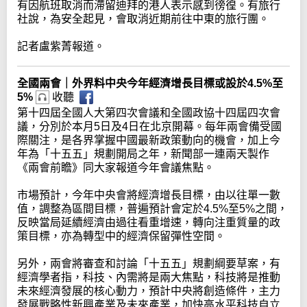
有因航班取消而滯留迪拜的港人表示感到徬徨。有旅行
社說，為安全起見，會取消近期前往中東的旅行團。
記者盧紫菁報道。
全國兩會｜外界料中央今年經濟增長目標或設於4.5%至
5%
收聽
第十四屆全國人大第四次會議和全國政協十四屆四次會
議，分別於本月5日及4日在北京開幕。每年兩會備受國
際關注，是各界掌握中國最新政策動向的機會，加上今
年為「十五五」規劃開局之年，新聞部一連兩天製作
《兩會前瞻》同大家報道今年會議焦點。
市場預計，今年中央會將經濟增長目標，由以往單一數
值，調整為區間目標，普遍預計會定於4.5%至5%之間，
反映當局延續經濟由過往看重增速，轉向注重質量的政
策目標，亦為轉型中的經濟保留彈性空間。
另外，兩會將審查和討論「十五五」規劃綱要草案，有
經濟學者指，科技、內需將是兩大焦點，科技將是推動
未來經濟發展的核心動力，預計中央將創造條件，主力
發展戰略性新興產業及未來產業，加快高水平科技自立