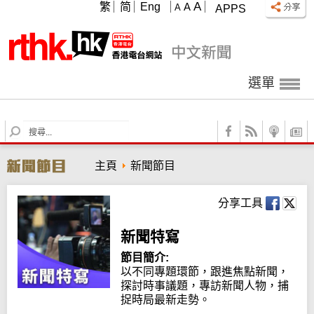
A
繁
简
Eng
A
A
APPS
選單
S
e
a
主頁
新聞節目
r
c
h
分享工具
新聞特寫
節目簡介:
以不同專題環節，跟進焦點新聞，
探討時事議題，專訪新聞人物，捕
捉時局最新走勢。