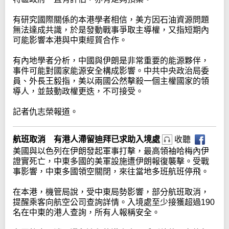
有研究國際關係的本港學者相信，美方因石油資源問題
無法達成共識，於是發動戰事爭取主導權，又指短期內
可能影響本港與中東經貿合作。
有內地學者分析，中國與伊朗是非常重要的能源夥伴，
事件可能對國家能源安全構成影響。中共中央政治局委
員、外長王毅指，美以兩國公然擊殺一個主權國家的領
導人，並鼓動政權更迭，不可接受。
記者仇志榮報道。
航班取消 有港人滯留迪拜已求助入境處
收聽
美國與以色列在伊朗發起軍事打擊，最高領袖哈梅內伊
證實死亡，中東多國的美軍設施遭伊朗報復襲擊。受戰
事影響，中東多國領空關閉，來往當地多班航班停飛。
在本港，機管局說，受中東局勢影響，部分航班取消，
提醒乘客向航空公司查詢詳情。入境處至少接獲超過190
名在中東的港人查詢，所有人報稱安全。