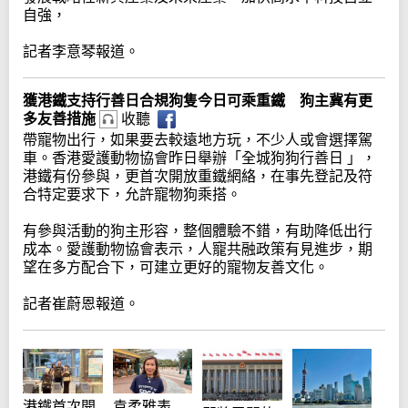
自強，
記者李意琴報道。
獲港鐵支持行善日合規狗隻今日可乘重鐵 狗主冀有更
多友善措施
收聽
帶寵物出行，如果要去較遠地方玩，不少人或會選擇駕
車。香港愛護動物協會昨日舉辦「全城狗狗行善日 」，
港鐵有份參與，更首次開放重鐵網絡，在事先登記及符
合特定要求下，允許寵物狗乘搭。
有參與活動的狗主形容，整個體驗不錯，有助降低出行
成本。愛護動物協會表示，人寵共融政策有見進步，期
望在多方配合下，可建立更好的寵物友善文化。
記者崔蔚恩報道。
港鐵首次開
袁柔雅表