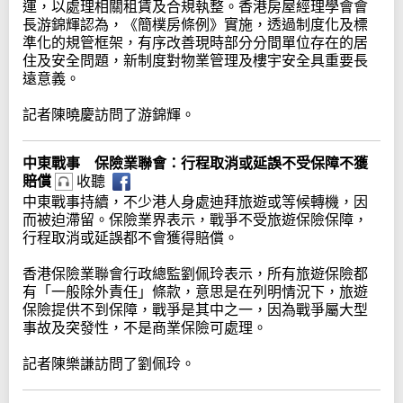
運，以處理相關租賃及合規執整。香港房屋經理學會會
長游錦輝認為，《簡樸房條例》實施，透過制度化及標
準化的規管框架，有序改善現時部分分間單位存在的居
住及安全問題，新制度對物業管理及樓宇安全具重要長
遠意義。
記者陳曉慶訪問了游錦輝。
中東戰事 保險業聯會：行程取消或延誤不受保障不獲
賠償
收聽
中東戰事持續，不少港人身處迪拜旅遊或等候轉機，因
而被迫滯留。保險業界表示，戰爭不受旅遊保險保障，
行程取消或延誤都不會獲得賠償。
香港保險業聯會行政總監劉佩玲表示，所有旅遊保險都
有「一般除外責任」條款，意思是在列明情況下，旅遊
保險提供不到保障，戰爭是其中之一，因為戰爭屬大型
事故及突發性，不是商業保險可處理。
記者陳樂謙訪問了劉佩玲。