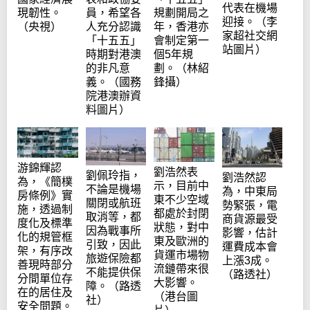
代表在機場
現韌性。
員，希望各
規劃開局之
迎接。（李
（央視）
人充分認識
年，香港亦
家超社交網
「十五五」
會制定第一
站圖片）
時期對港澳
個5年規
的非凡意
劃。（林紹
義。（國務
鋒攝）
院港澳辦資
料圖片）
游錦輝認
劉浩然表
劉佩玲指，
劉浩然認
為，《簡樸
示，目前中
不論是機場
為，中東局
房條例》實
東不少空域
關閉或航班
勢緊張，電
施，透過制
都處於封閉
取消等，都
商貨源最受
度化及標準
狀態，對中
因為戰事所
影響，估計
化的規管框
東及歐洲的
引致，因此
運費成本會
架，有序改
貨運市場物
旅遊保險都
上漲3成。
善現時部分
流鏈帶來很
不能提供保
（路透社）
分間單位存
大影響。
障。（路透
在的居住及
（港台圖
社）
安全問題。