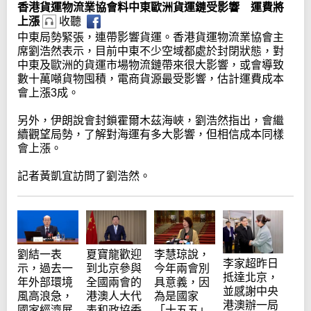
香港貨運物流業協會料中東歐洲貨運鏈受影響 運費將
上漲
收聽
中東局勢緊張，連帶影響貨運。香港貨運物流業協會主
席劉浩然表示，目前中東不少空域都處於封閉狀態，對
中東及歐洲的貨運市場物流鏈帶來很大影響，或會導致
數十萬噸貨物囤積，電商貨源最受影響，估計運費成本
會上漲3成。
另外，伊朗說會封鎖霍爾木茲海峽，劉浩然指出，會繼
續觀望局勢，了解對海運有多大影響，但相信成本同樣
會上漲。
記者黃凱宜訪問了劉浩然。
劉結一表
夏寶龍歡迎
李慧琼說，
李家超昨日
示，過去一
到北京參與
今年兩會別
抵達北京，
年外部環境
全國兩會的
具意義，因
並感謝中央
風高浪急，
港澳人大代
為是國家
港澳辦一局
國家經濟展
表和政協委
「十五五」