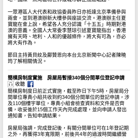
一眾港區人大代表和政協委員昨日亦抵達北京準備參與
兩會，並到港澳辦新大樓參與座談交流。港澳辦主任夏
寶龍在會上說，希望各人充分認識「十五五」時期對港
澳的意義。全國人大常委李慧琼引述夏寶龍指出，香港
擁有天時、地利、人和的優越條件，將大有可為，亦必
將大有作為。
節目主持黃貝紋及鄺贊恩向本台北京新聞中心記者陳曉
筠了解相關情況。
簡樸房制度實施 房屋局暫接340個分間單位登記申請
收聽
簡樸房制度日前正式實施，截至昨日下午5時，房屋局分
間單位專責小組共收到約340個分間單位的登記申請，涉
及110個樓宇單位，專責小組會檢查資料和文件是否齊
備，收妥後於15個工作天內完成處理，並向申請人發出
通知書，告知申請結果。
房屋局強調，完成登記後，有關分間單位可在1年登記期
之外，再獲得3年寬限期，前後共4年的過渡時間繼續營