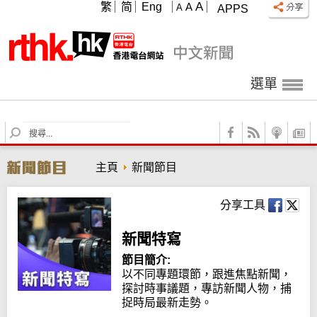
A
繁
简
Eng
A
A
APPS
選單
S
e
a
主頁
新聞節目
r
c
h
分享工具
新聞特寫
節目簡介:
以不同專題環節，跟進焦點新聞，
探討時事議題，專訪新聞人物，捕
捉時局最新走勢。